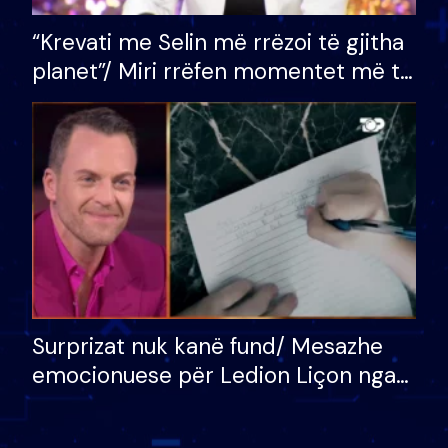
“Krevati me Selin më rrëzoi të gjitha
planet”/ Miri rrëfen momentet më të
bukura në shtëpinë e BB VIP: Do më
mungojë zilja e mëngjesit kur…
Surprizat nuk kanë fund/ Mesazhe
emocionuese për Ledion Liçon nga
nëna dhe fëmijët e tij, moderatori
nuk i mban dot lotët: Nuk meritoj…