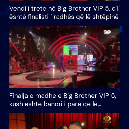
Vendi i tretë në Big Brother VIP 5, cili
është finalisti i radhës që lë shtëpinë
Finalja e madhe e Big Brother VIP 5,
kush është banori i parë që lë
shtëpinë dhe humb mundësinë për
të fituar çmimin e madh