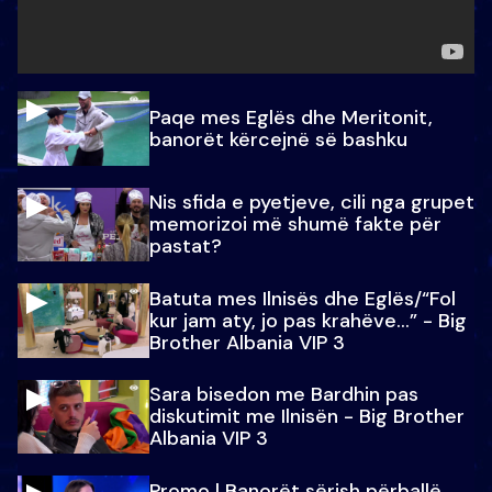
Paqe mes Eglës dhe Meritonit,
banorët kërcejnë së bashku
Nis sfida e pyetjeve, cili nga grupet
memorizoi më shumë fakte për
pastat?
Batuta mes Ilnisës dhe Eglës/“Fol
kur jam aty, jo pas krahëve…” - Big
Brother Albania VIP 3
Sara bisedon me Bardhin pas
diskutimit me Ilnisën - Big Brother
Albania VIP 3
Promo l Banorët sërish përballë