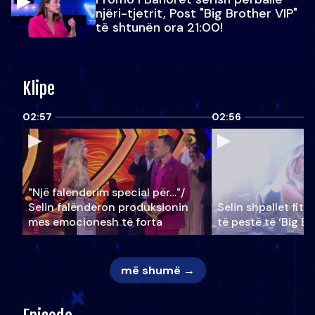
njëri-tjetrit, Post "Big Brother VIP"
të shtunën ora 21:00!
Klipe
02:57
02:56
"Një falenderim special për…"/
Selin falënderon produksionin
Selin shpallet fitu
mes emocionesh të forta
të pestë të ‘Big Br
më shumë →