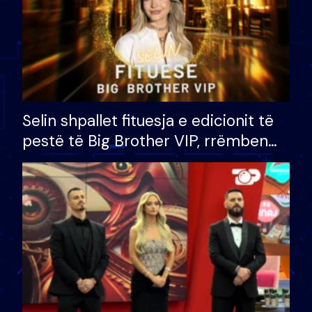
Selin shpallet fituesja e edicionit të
pestë të Big Brother VIP, rrëmben
çmimin e madh prej 100 mijë eurosh