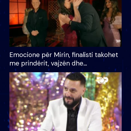
Emocione për Mirin, finalisti takohet
me prindërit, vajzën dhe
bashkëshorten: S’kemi ndonjë letër
divorci apo jo?