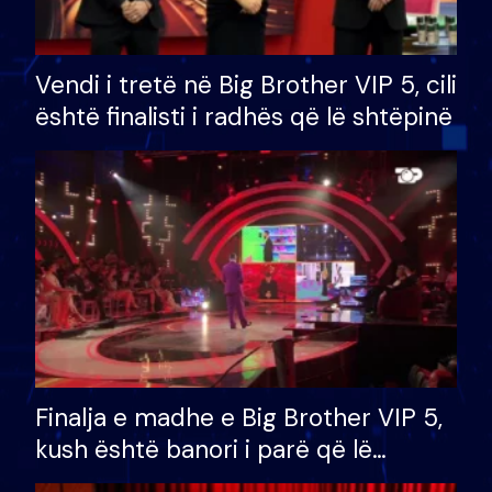
Vendi i tretë në Big Brother VIP 5, cili
është finalisti i radhës që lë shtëpinë
Finalja e madhe e Big Brother VIP 5,
kush është banori i parë që lë
shtëpinë dhe humb mundësinë për