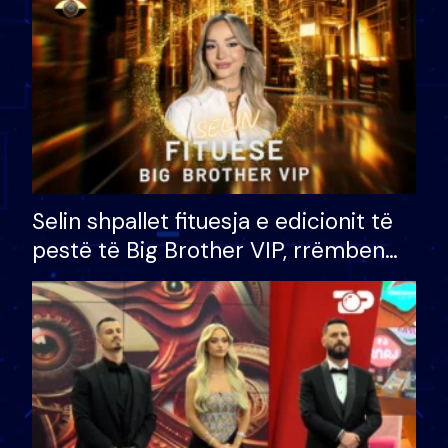
Selin shpallet fituesja e edicionit të
pestë të Big Brother VIP, rrëmben
çmimin e madh prej 100 mijë eurosh