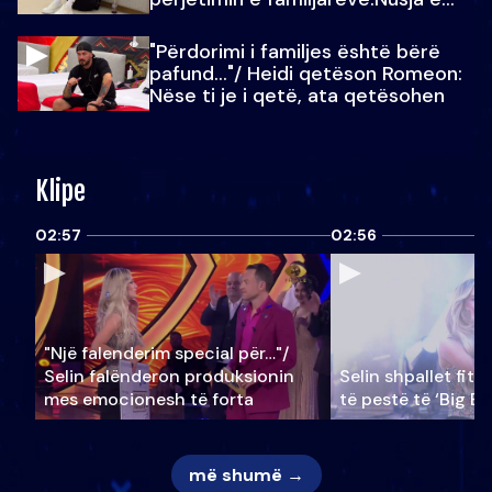
Julit…
"Përdorimi i familjes është bërë
pafund…"/ Heidi qetëson Romeon:
Nëse ti je i qetë, ata qetësohen
Klipe
02:57
02:56
"Një falenderim special për…"/
Selin falënderon produksionin
Selin shpallet fitu
mes emocionesh të forta
të pestë të ‘Big Br
më shumë →