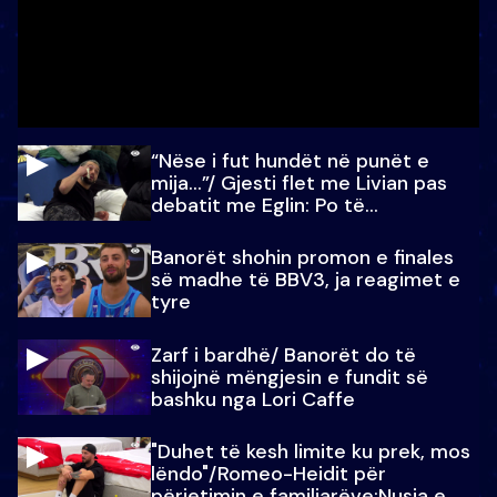
“Nëse i fut hundët në punët e
mija…”/ Gjesti flet me Livian pas
debatit me Eglin: Po të
paralajmëroj
Banorët shohin promon e finales
së madhe të BBV3, ja reagimet e
tyre
Zarf i bardhë/ Banorët do të
shijojnë mëngjesin e fundit së
bashku nga Lori Caffe
"Duhet të kesh limite ku prek, mos
lëndo"/Romeo-Heidit për
përjetimin e familjarëve:Nusja e