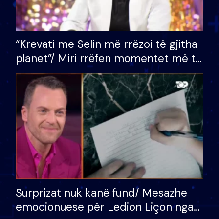
“Krevati me Selin më rrëzoi të gjitha
planet”/ Miri rrëfen momentet më të
bukura në shtëpinë e BB VIP: Do më
mungojë zilja e mëngjesit kur…
Surprizat nuk kanë fund/ Mesazhe
emocionuese për Ledion Liçon nga