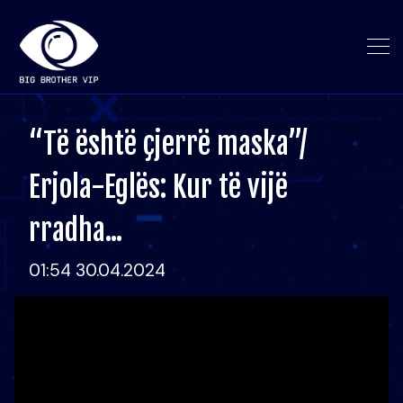
“Të është çjerrë maska”/
Erjola-Eglës: Kur të vijë
rradha...
01:54 30.04.2024