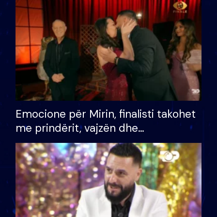
të fituar çmimin e madh
Emocione për Mirin, finalisti takohet
me prindërit, vajzën dhe
bashkëshorten: S’kemi ndonjë letër
divorci apo jo?