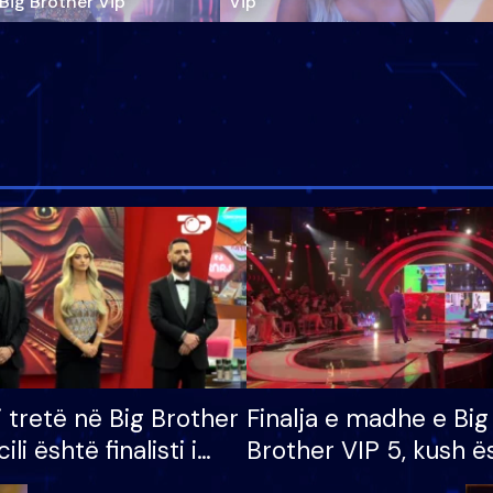
‘Big Brother Vip’
Vip"
i tretë në Big Brother
Finalja e madhe e Big
cili është finalisti i
Brother VIP 5, kush ë
 që lë shtëpinë
banori i parë që lë sh