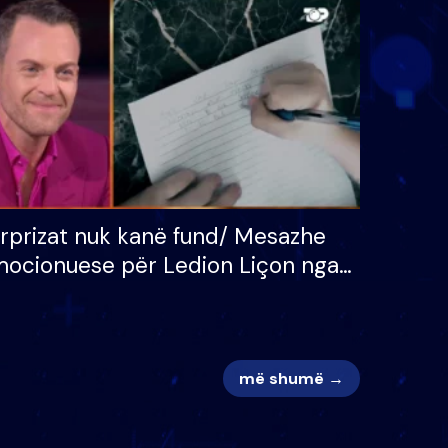
 për
S’kemi ndonjë letër divorci
adh
apo jo?
rprizat nuk kanë fund/ Mesazhe
ocionuese për Ledion Liçon nga
na dhe fëmijët e tij, moderatori
k i mban dot lotët: Nuk meritoj…
më shumë →