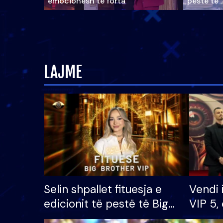
emocionesh të forta
pestë të 
LAJME
Selin shpallet fituesja e
Vendi 
edicionit të pestë të Big
VIP 5, 
Brother VIP, rrëmben
radhës