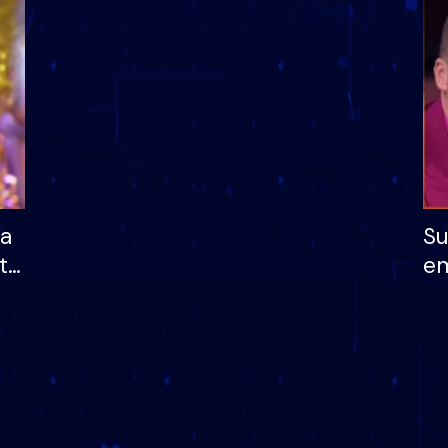
dhe humb mundësinë
të fituar çmimin e m
ha
Su
të
em
më
në
nu