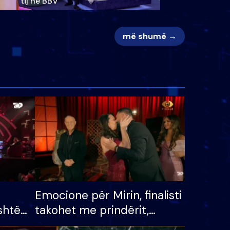
tij në BBV
më shumë →
Emocione për Mirin, finalisti
shtë
takohet me prindërit,
tëpinë
vajzën dhe bashkëshorten: