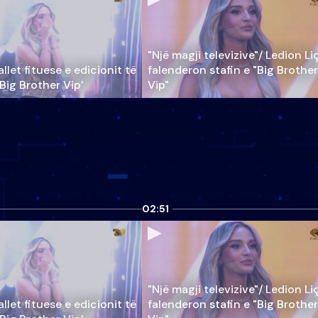
"Një magji televizive"/ Ledion Li
llet fituese e edicionit të
falenderon stafin e "Big Brother
‘Big Brother Vip’
Vip"
02:51
"Një magji televizive"/ Ledion Li
llet fituese e edicionit të
falenderon stafin e "Big Brother