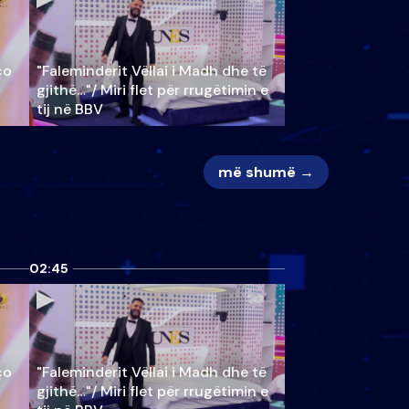
ço
"Faleminderit Vëllai i Madh dhe të
gjithë…"/ Miri flet për rrugëtimin e
tij në BBV
më shumë →
02:45
ço
"Faleminderit Vëllai i Madh dhe të
gjithë…"/ Miri flet për rrugëtimin e