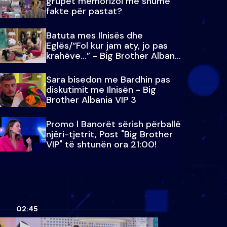
grupet memorizoi më shumë
fakte për pastat?
Batuta mes Ilnisës dhe
Eglës/“Fol kur jam aty, jo pas
krahëve…” - Big Brother Albania
VIP 3
Sara bisedon me Bardhin pas
diskutimit me Ilnisën - Big
Brother Albania VIP 3
Promo l Banorët sërish përballë
njëri-tjetrit, Post "Big Brother
VIP" të shtunën ora 21:00!
02:45