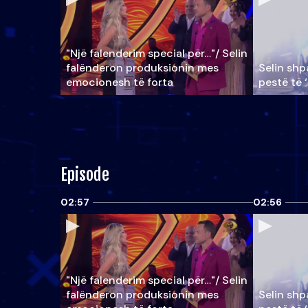
"Një falenderim special për…"/ Selin
falënderon produksionin mes
Selin shpa
emocionesh të forta
pestë të 
Episode
02:57
02:56
"Një falenderim special për…"/ Selin
falënderon produksionin mes
Selin shpa