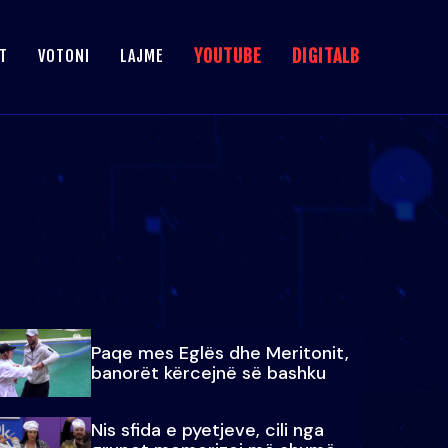
YOUTUBE
DIGITALB
T
VOTONI
LAJME
Paqe mes Eglës dhe Meritonit,
banorët kërcejnë së bashku
Nis sfida e pyetjeve, cili nga