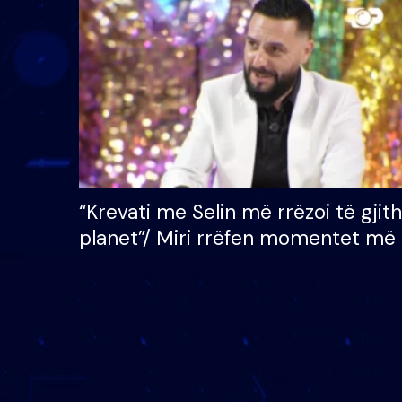
çmimin e madh prej 100
mijë eurosh
“Krevati me Selin më rrëzoi të gjit
planet”/ Miri rrëfen momentet më 
bukura në shtëpinë e BB VIP: Do 
mungojë zilja e mëngjesit kur…