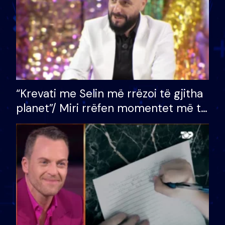
“Krevati me Selin më rrëzoi të gjitha
planet”/ Miri rrëfen momentet më të
bukura në shtëpinë e BB VIP: Do më
mungojë zilja e mëngjesit kur…