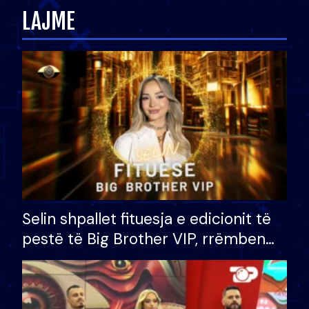
LAJME
Selin shpallet fituesja e edicionit të
pestë të Big Brother VIP, rrëmben
çmimin e madh prej 100 mijë eurosh