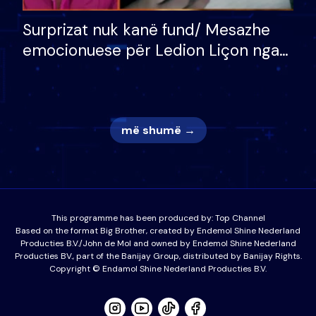
Surprizat nuk kanë fund/ Mesazhe
emocionuese për Ledion Liçon nga
nëna dhe fëmijët e tij, moderatori
nuk i mban dot lotët: Nuk meritoj…
më shumë →
This programme has been produced by:
Top Channel
Based on the format Big Brother, created by Endemol Shine Nederland
Producties B.V./John de Mol and owned by Endemol Shine Nederland
Producties BV., part of the Banijay Group, distributed by Banijay Rights.
Copyright © Endamol Shine Nederland Producties B.V.