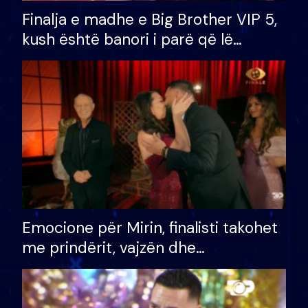
Finalja e madhe e Big Brother VIP 5,
kush është banori i parë që lë
shtëpinë dhe humb mundësinë për
të fituar çmimin e madh
Emocione për Mirin, finalisti takohet
me prindërit, vajzën dhe
bashkëshorten: S’kemi ndonjë letër
divorci apo jo?