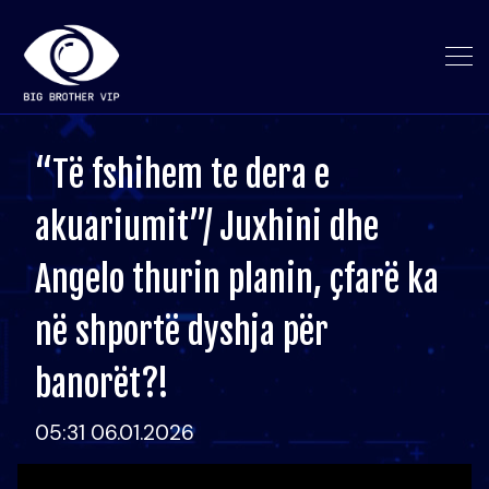
“Të fshihem te dera e
akuariumit”/ Juxhini dhe
Angelo thurin planin, çfarë ka
në shportë dyshja për
banorët?!
05:31 06.01.2026