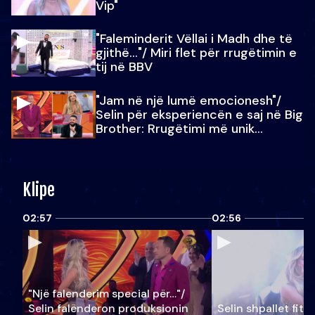
Vip"
"Faleminderit Vëllai i Madh dhe të
gjithë…"/ Miri flet për rrugëtimin e
tij në BBV
"Jam në një lumë emocionesh"/
Selin për eksperiencën e saj në Big
Brother: Rrugëtimi më unik…
Klipe
02:57
02:56
"Një falenderim special për…"/
Selin falënderon produksionin
Selin shpallet fitu