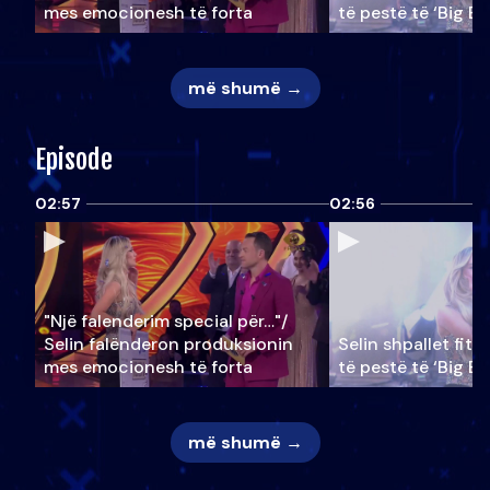
mes emocionesh të forta
të pestë të ‘Big Br
më shumë →
Episode
02:57
02:56
"Një falenderim special për…"/
Selin falënderon produksionin
Selin shpallet fitu
mes emocionesh të forta
të pestë të ‘Big Br
më shumë →