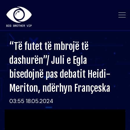
“Të futet të mbrojë të
dashurën”/ Juli e Egla
bisedojnë pas debatit Heidi-
Meriton, ndërhyn Françeska
03:55 18.05.2024