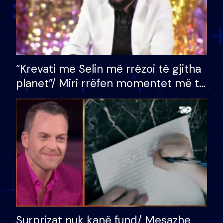
“Krevati me Selin më rrëzoi të gjitha
planet”/ Miri rrëfen momentet më të
bukura në shtëpinë e BB VIP: Do më
mungojë zilja e mëngjesit kur…
Surprizat nuk kanë fund/ Mesazhe