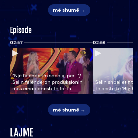
më shumë →
Episode
02:57
02:56
"Një falenderim special për…"/
Selin falënderon produksionin
Selin shpallet fitu
mes emocionesh të forta
të pestë të ‘Big Br
më shumë →
LAJME