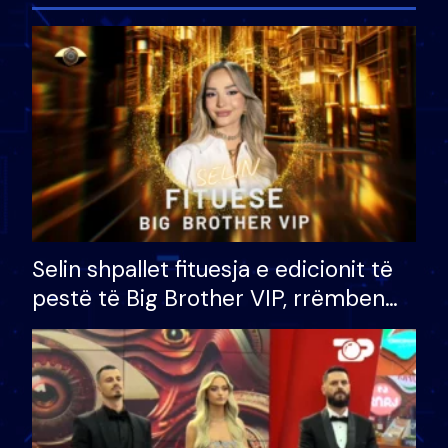
Selin shpallet fituesja e edicionit të
pestë të Big Brother VIP, rrëmben
çmimin e madh prej 100 mijë eurosh