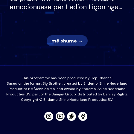
emocionuese për Ledion Liçon nga
nëna dhe fëmijët e tij, moderatori
nuk i mban dot lotët: Nuk meritoj…
më shumë →
This programme has been produced by:
Top Channel
Based on the format Big Brother, created by Endemol Shine Nederland
Producties B.V./John de Mol and owned by Endemol Shine Nederland
Producties BV., part of the Banijay Group, distributed by Banijay Rights.
Copyright © Endamol Shine Nederland Producties B.V.