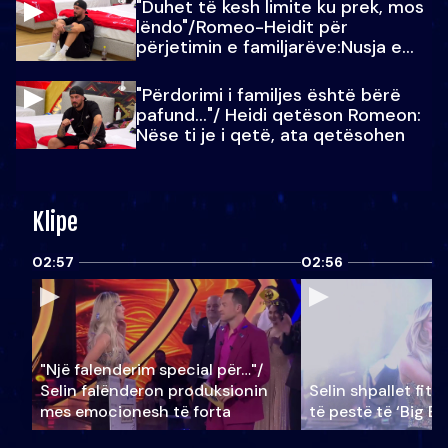
"Duhet të kesh limite ku prek, mos
lëndo"/Romeo-Heidit për
përjetimin e familjarëve:Nusja e
Julit…
"Përdorimi i familjes është bërë
pafund…"/ Heidi qetëson Romeon:
Nëse ti je i qetë, ata qetësohen
Klipe
02:57
02:56
"Një falenderim special për…"/
Selin falënderon produksionin
Selin shpallet fitu
mes emocionesh të forta
të pestë të ‘Big Br