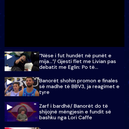
“Nëse i fut hundët në punët e
mija…”/ Gjesti flet me Livian pas
debatit me Eglin: Po të
paralajmëroj
Banorët shohin promon e finales
së madhe të BBV3, ja reagimet e
tyre
Zarf i bardhë/ Banorët do të
shijojnë mëngjesin e fundit së
bashku nga Lori Caffe