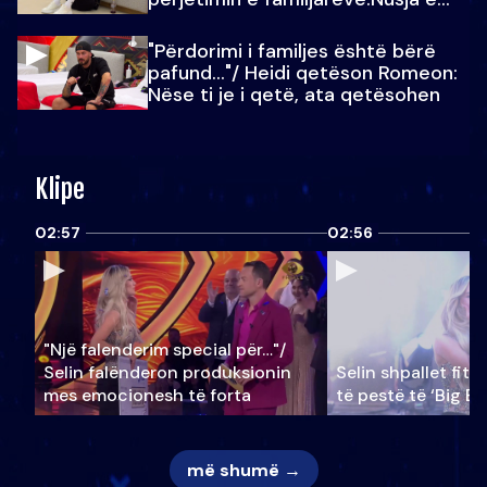
Julit…
"Përdorimi i familjes është bërë
pafund…"/ Heidi qetëson Romeon:
Nëse ti je i qetë, ata qetësohen
Klipe
02:57
02:56
"Një falenderim special për…"/
Selin falënderon produksionin
Selin shpallet fitu
mes emocionesh të forta
të pestë të ‘Big Br
më shumë →