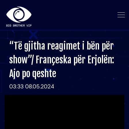
“Të gjitha reagimet i bën për
show”/ Françeska për Erjolën:
Ajo po qeshte
03:33 08.05.2024