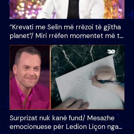
“Krevati me Selin më rrëzoi të gjitha
planet”/ Miri rrëfen momentet më të
bukura në shtëpinë e BB VIP: Do më
mungojë zilja e mëngjesit kur…
Surprizat nuk kanë fund/ Mesazhe
emocionuese për Ledion Liçon nga