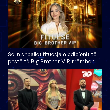
Selin shpallet fituesja e edicionit të
pestë të Big Brother VIP, rrëmben
çmimin e madh prej 100 mijë eurosh