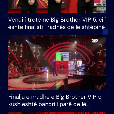
Vendi i tretë në Big Brother VIP 5, cili
është finalisti i radhës që lë shtëpinë
Finalja e madhe e Big Brother VIP 5,
kush është banori i parë që lë
shtëpinë dhe humb mundësinë për