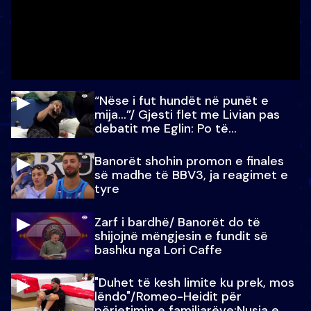
“Nëse i fut hundët në punët e
mija…”/ Gjesti flet me Livian pas
debatit me Eglin: Po të
paralajmëroj
Banorët shohin promon e finales
së madhe të BBV3, ja reagimet e
tyre
Zarf i bardhë/ Banorët do të
shijojnë mëngjesin e fundit së
bashku nga Lori Caffe
"Duhet të kesh limite ku prek, mos
lëndo"/Romeo-Heidit për
përjetimin e familjarëve:Nusja e