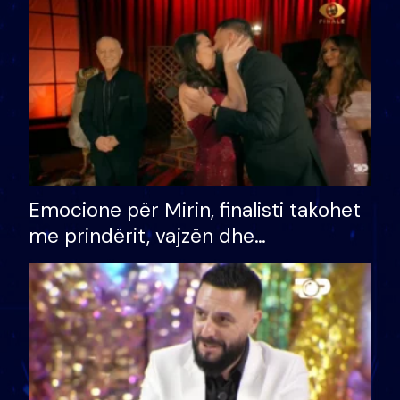
të fituar çmimin e madh
Emocione për Mirin, finalisti takohet
me prindërit, vajzën dhe
bashkëshorten: S’kemi ndonjë letër
divorci apo jo?