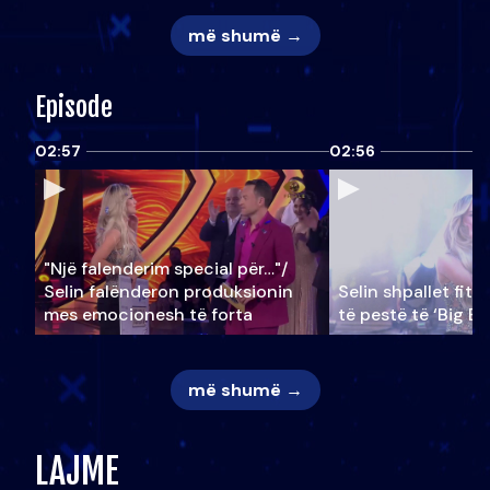
më shumë →
Episode
02:57
02:56
"Një falenderim special për…"/
Selin falënderon produksionin
Selin shpallet fitu
mes emocionesh të forta
të pestë të ‘Big Br
më shumë →
LAJME