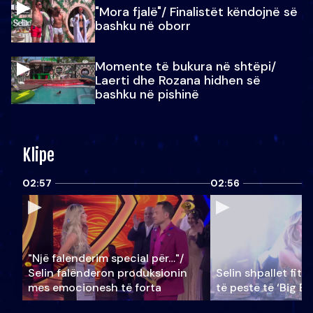
"Mora fjalë"/ Finalistët këndojnë së
bashku në oborr
Momente të bukura në shtëpi/
Laerti dhe Rozana hidhen së
bashku në pishinë
Klipe
02:57
02:56
"Një falenderim special për…"/
Selin falënderon produksionin
Selin shpallet fitu
mes emocionesh të forta
të pestë të ‘Big Br