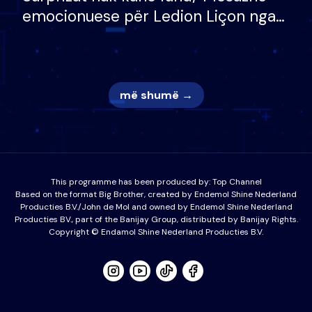
emocionuese për Ledion Liçon nga
nëna dhe fëmijët e tij, moderatori
nuk i mban dot lotët: Nuk meritoj…
më shumë →
This programme has been produced by:
Top Channel
Based on the format Big Brother, created by Endemol Shine Nederland
Producties B.V./John de Mol and owned by Endemol Shine Nederland
Producties BV., part of the Banijay Group, distributed by Banijay Rights.
Copyright © Endamol Shine Nederland Producties B.V.