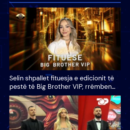
Selin shpallet fituesja e edicionit të
pestë të Big Brother VIP, rrëmben
çmimin e madh prej 100 mijë eurosh