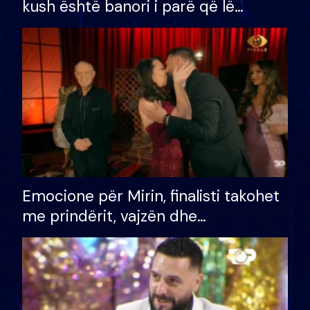
kush është banori i parë që lë
shtëpinë dhe humb mundësinë për
të fituar çmimin e madh
Emocione për Mirin, finalisti takohet
me prindërit, vajzën dhe
bashkëshorten: S’kemi ndonjë letër
divorci apo jo?