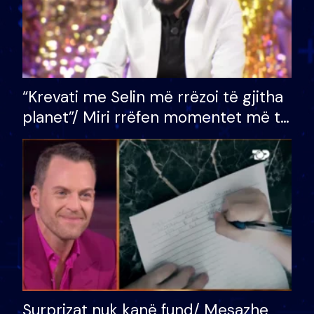
“Krevati me Selin më rrëzoi të gjitha
planet”/ Miri rrëfen momentet më të
bukura në shtëpinë e BB VIP: Do më
mungojë zilja e mëngjesit kur…
Surprizat nuk kanë fund/ Mesazhe