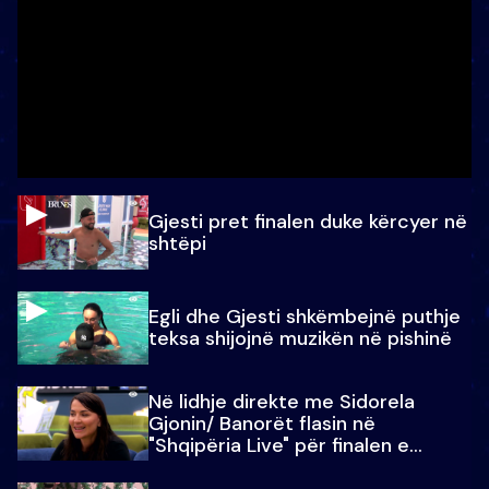
Gjesti pret finalen duke kërcyer në
shtëpi
Egli dhe Gjesti shkëmbejnë puthje
teksa shijojnë muzikën në pishinë
Në lidhje direkte me Sidorela
Gjonin/ Banorët flasin në
"Shqipëria Live" për finalen e
madhe