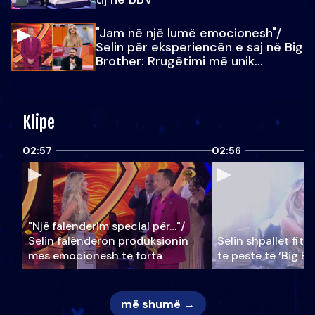
"Jam në një lumë emocionesh"/
Selin për eksperiencën e saj në Big
Brother: Rrugëtimi më unik…
Klipe
02:57
02:56
"Një falenderim special për…"/
Selin falënderon produksionin
Selin shpallet fitu
mes emocionesh të forta
të pestë të ‘Big Br
më shumë →