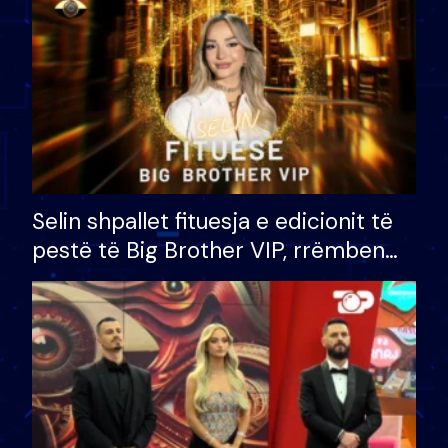
Selin shpallet fituesja e edicionit të
pestë të Big Brother VIP, rrëmben
çmimin e madh prej 100 mijë eurosh