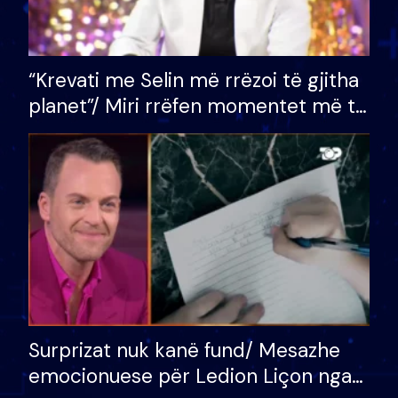
“Krevati me Selin më rrëzoi të gjitha
planet”/ Miri rrëfen momentet më të
bukura në shtëpinë e BB VIP: Do më
mungojë zilja e mëngjesit kur…
Surprizat nuk kanë fund/ Mesazhe
emocionuese për Ledion Liçon nga