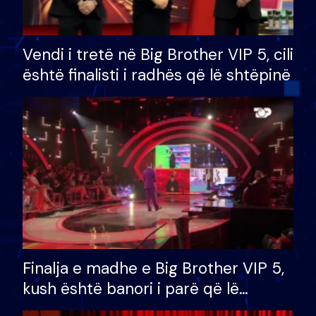
Vendi i tretë në Big Brother VIP 5, cili
është finalisti i radhës që lë shtëpinë
Finalja e madhe e Big Brother VIP 5,
kush është banori i parë që lë
shtëpinë dhe humb mundësinë për