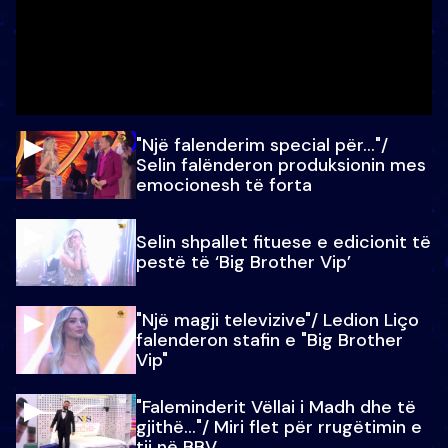
"Një falenderim special për…"/
Selin falënderon produksionin mes
emocionesh të forta
Selin shpallet fituese e edicionit të
pestë të ‘Big Brother Vip’
"Një magji televizive"/ Ledion Liço
falenderon stafin e "Big Brother
Vip"
"Faleminderit Vëllai i Madh dhe të
gjithë…"/ Miri flet për rrugëtimin e
tij në BBV