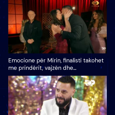
të fituar çmimin e madh
Emocione për Mirin, finalisti takohet
me prindërit, vajzën dhe
bashkëshorten: S’kemi ndonjë letër
divorci apo jo?