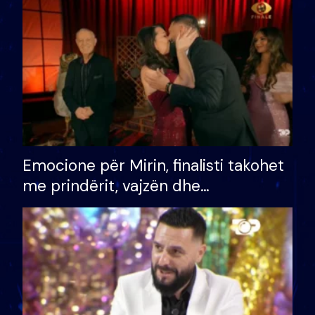
të fituar çmimin e madh
Emocione për Mirin, finalisti takohet
me prindërit, vajzën dhe
bashkëshorten: S’kemi ndonjë letër
divorci apo jo?