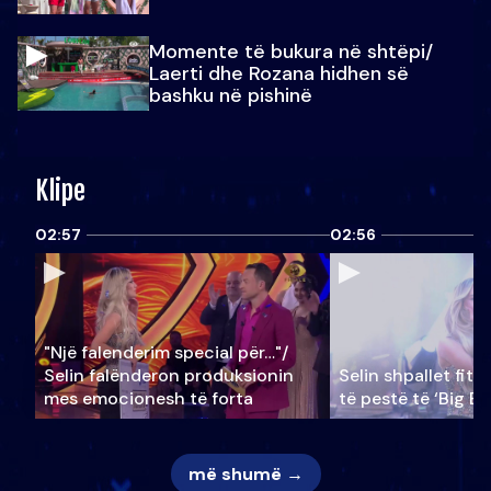
Momente të bukura në shtëpi/
Laerti dhe Rozana hidhen së
bashku në pishinë
Klipe
02:57
02:56
"Një falenderim special për…"/
Selin falënderon produksionin
Selin shpallet fitu
mes emocionesh të forta
të pestë të ‘Big Br
më shumë →