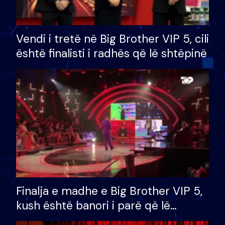
Vendi i tretë në Big Brother VIP 5, cili
është finalisti i radhës që lë shtëpinë
Finalja e madhe e Big Brother VIP 5,
kush është banori i parë që lë
shtëpinë dhe humb mundësinë për