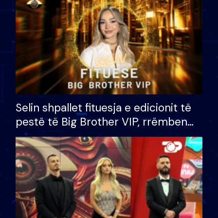
Selin shpallet fituesja e edicionit të
pestë të Big Brother VIP, rrëmben
çmimin e madh prej 100 mijë eurosh