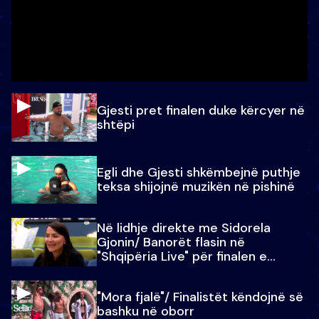
Gjesti pret finalen duke kërcyer në
shtëpi
Egli dhe Gjesti shkëmbejnë puthje
teksa shijojnë muzikën në pishinë
Në lidhje direkte me Sidorela
Gjonin/ Banorët flasin në
"Shqipëria Live" për finalen e
madhe
"Mora fjalë"/ Finalistët këndojnë së
bashku në oborr