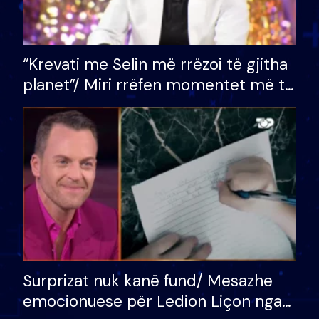
“Krevati me Selin më rrëzoi të gjitha
planet”/ Miri rrëfen momentet më të
bukura në shtëpinë e BB VIP: Do më
mungojë zilja e mëngjesit kur…
Surprizat nuk kanë fund/ Mesazhe
emocionuese për Ledion Liçon nga