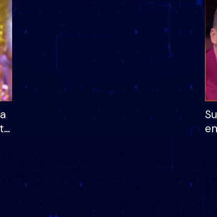
dhe humb mundësinë
të fituar çmimin e m
ha
Su
të
em
më
në
nu