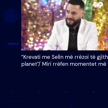
çmimin e madh prej 100
mijë eurosh
“Krevati me Selin më rrëzoi të gjit
planet”/ Miri rrëfen momentet më 
bukura në shtëpinë e BB VIP: Do 
mungojë zilja e mëngjesit kur…