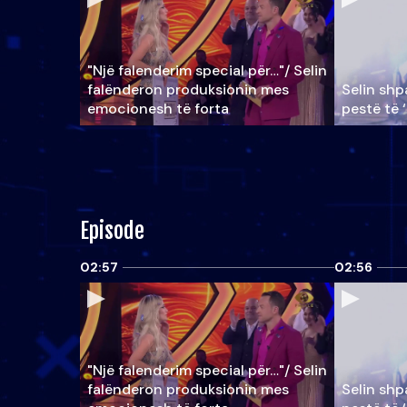
"Një falenderim special për…"/ Selin
falënderon produksionin mes
Selin shpa
emocionesh të forta
pestë të 
Episode
02:57
02:56
"Një falenderim special për…"/ Selin
falënderon produksionin mes
Selin shpa