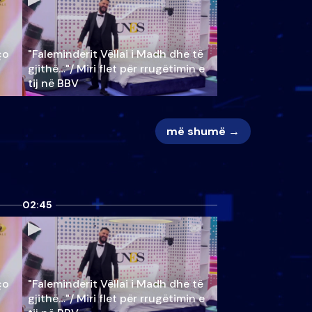
ço
"Faleminderit Vëllai i Madh dhe të
gjithë…"/ Miri flet për rrugëtimin e
tij në BBV
më shumë →
02:45
ço
"Faleminderit Vëllai i Madh dhe të
gjithë…"/ Miri flet për rrugëtimin e