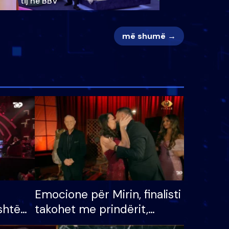
tij në BBV
më shumë →
Emocione për Mirin, finalisti
shtë
takohet me prindërit,
tëpinë
vajzën dhe bashkëshorten: