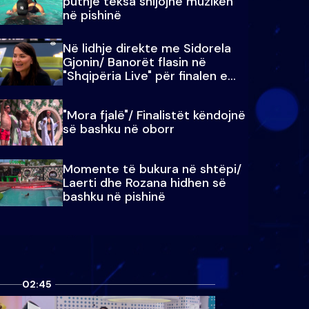
puthje teksa shijojnë muzikën
në pishinë
Në lidhje direkte me Sidorela
Gjonin/ Banorët flasin në
"Shqipëria Live" për finalen e
madhe
"Mora fjalë"/ Finalistët këndojnë
së bashku në oborr
Momente të bukura në shtëpi/
Laerti dhe Rozana hidhen së
bashku në pishinë
02:45