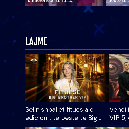
emocionesh të forta
pestë të 
LAJME
Selin shpallet fituesja e
Vendi 
edicionit të pestë të Big
VIP 5, 
Brother VIP, rrëmben
radhës