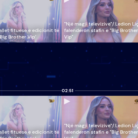
"Një magji televizive"/ Ledion Li
llet fituese e edicionit të
falenderon stafin e "Big Brother
‘Big Brother Vip’
Vip"
02:51
"Një magji televizive"/ Ledion Li
llet fituese e edicionit të
falenderon stafin e "Big Brother