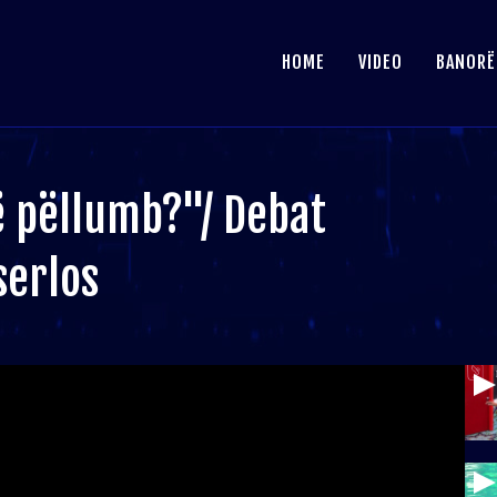
HOME
VIDEO
BANORË
ë pëllumb?"/ Debat
serlos