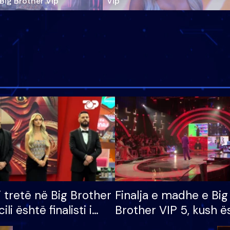
‘Big Brother Vip’
Vip"
i tretë në Big Brother
Finalja e madhe e Big
cili është finalisti i
Brother VIP 5, kush ë
 që lë shtëpinë
banori i parë që lë sh