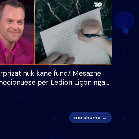
 për
S’kemi ndonjë letër divorci
adh
apo jo?
rprizat nuk kanë fund/ Mesazhe
ocionuese për Ledion Liçon nga
na dhe fëmijët e tij, moderatori
k i mban dot lotët: Nuk meritoj…
më shumë →