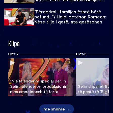
Julit…
"Përdorimi i familjes është bërë
pafund…"/ Heidi qetëson Romeon:
Nëse ti je i qetë, ata qetësohen
Klipe
02:57
02:56
"Një falenderim special për…"/
Selin falënderon produksionin
Selin shpallet fitu
mes emocionesh të forta
të pestë të ‘Big Br
më shumë →