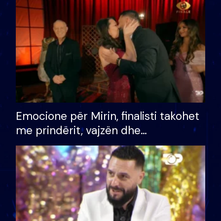
të fituar çmimin e madh
Emocione për Mirin, finalisti takohet
me prindërit, vajzën dhe
bashkëshorten: S’kemi ndonjë letër
divorci apo jo?