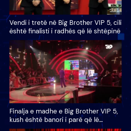
Vendi i tretë në Big Brother VIP 5, cili
është finalisti i radhës që lë shtëpinë
Finalja e madhe e Big Brother VIP 5,
kush është banori i parë që lë
shtëpinë dhe humb mundësinë për