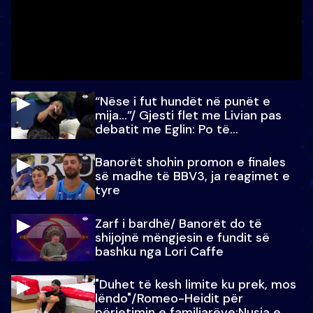
“Nëse i fut hundët në punët e
mija…”/ Gjesti flet me Livian pas
debatit me Eglin: Po të
paralajmëroj
Banorët shohin promon e finales
së madhe të BBV3, ja reagimet e
tyre
Zarf i bardhë/ Banorët do të
shijojnë mëngjesin e fundit së
bashku nga Lori Caffe
"Duhet të kesh limite ku prek, mos
lëndo"/Romeo-Heidit për
përjetimin e familjarëve:Nusja e