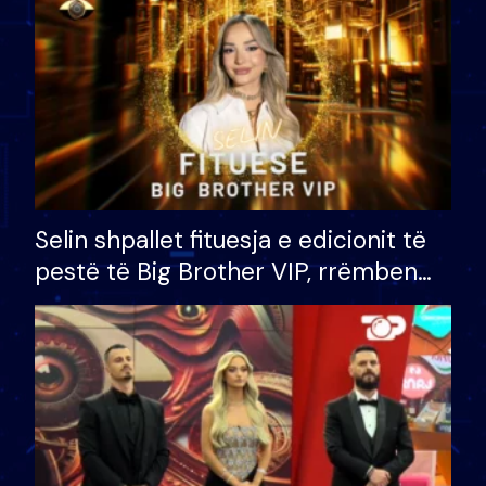
Selin shpallet fituesja e edicionit të
pestë të Big Brother VIP, rrëmben
çmimin e madh prej 100 mijë eurosh