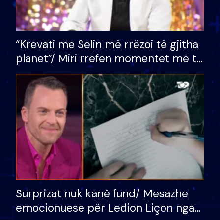
“Krevati me Selin më rrëzoi të gjitha
planet”/ Miri rrëfen momentet më të
bukura në shtëpinë e BB VIP: Do më
mungojë zilja e mëngjesit kur…
Surprizat nuk kanë fund/ Mesazhe
emocionuese për Ledion Liçon nga