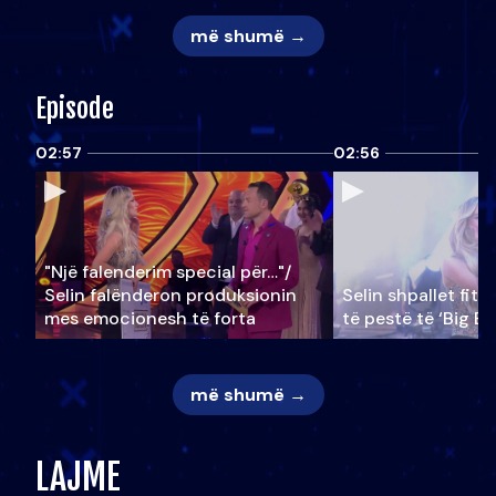
më shumë →
Episode
02:57
02:56
"Një falenderim special për…"/
Selin falënderon produksionin
Selin shpallet fitu
mes emocionesh të forta
të pestë të ‘Big Br
më shumë →
LAJME