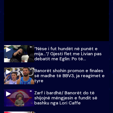
“Nëse i fut hundët në punët e
mija…”/ Gjesti flet me Livian pas
debatit me Eglin: Po të
paralajmëroj
Banorët shohin promon e finales
së madhe të BBV3, ja reagimet e
tyre
Zarf i bardhë/ Banorët do të
shijojnë mëngjesin e fundit së
bashku nga Lori Caffe