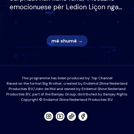
emocionuese për Ledion Liçon nga
nëna dhe fëmijët e tij, moderatori
nuk i mban dot lotët: Nuk meritoj…
më shumë →
This programme has been produced by:
Top Channel
Based on the format Big Brother, created by Endemol Shine Nederland
Producties B.V./John de Mol and owned by Endemol Shine Nederland
Producties BV., part of the Banijay Group, distributed by Banijay Rights.
Copyright © Endamol Shine Nederland Producties B.V.