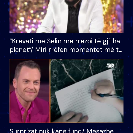
“Krevati me Selin më rrëzoi të gjitha
planet”/ Miri rrëfen momentet më të
bukura në shtëpinë e BB VIP: Do më
mungojë zilja e mëngjesit kur…
Surprizat nuk kanë fund/ Mesazhe