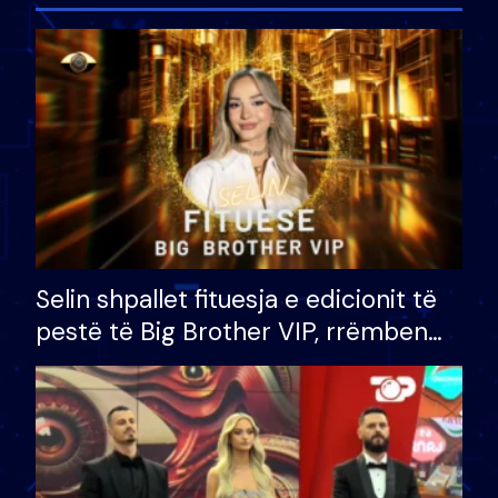
Selin shpallet fituesja e edicionit të
pestë të Big Brother VIP, rrëmben
çmimin e madh prej 100 mijë eurosh