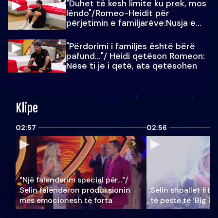
"Duhet të kesh limite ku prek, mos
lëndo"/Romeo-Heidit për
përjetimin e familjarëve:Nusja e
Julit…
"Përdorimi i familjes është bërë
pafund…"/ Heidi qetëson Romeon:
Nëse ti je i qetë, ata qetësohen
Klipe
02:57
02:56
"Një falenderim special për…"/
Selin falënderon produksionin
Selin shpallet fitu
mes emocionesh të forta
të pestë të ‘Big Br