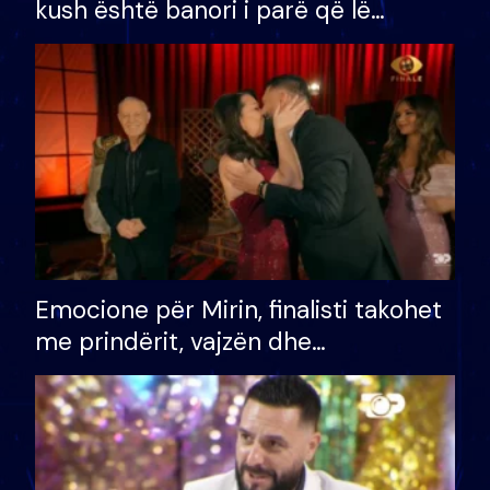
kush është banori i parë që lë
shtëpinë dhe humb mundësinë për
të fituar çmimin e madh
Emocione për Mirin, finalisti takohet
me prindërit, vajzën dhe
bashkëshorten: S’kemi ndonjë letër
divorci apo jo?