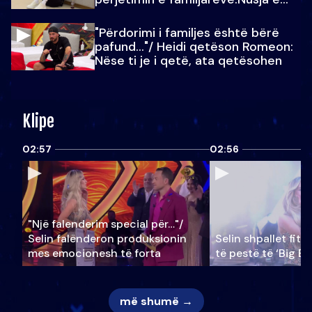
Julit…
"Përdorimi i familjes është bërë
pafund…"/ Heidi qetëson Romeon:
Nëse ti je i qetë, ata qetësohen
Klipe
02:57
02:56
"Një falenderim special për…"/
Selin falënderon produksionin
Selin shpallet fitu
mes emocionesh të forta
të pestë të ‘Big Br
më shumë →