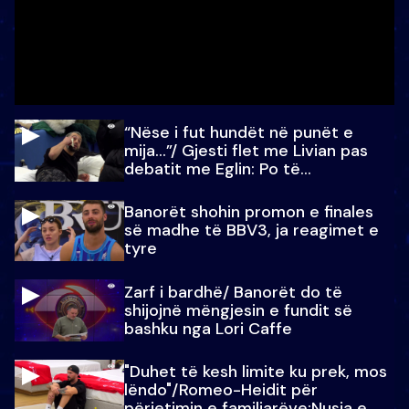
“Nëse i fut hundët në punët e
mija…”/ Gjesti flet me Livian pas
debatit me Eglin: Po të
paralajmëroj
Banorët shohin promon e finales
së madhe të BBV3, ja reagimet e
tyre
Zarf i bardhë/ Banorët do të
shijojnë mëngjesin e fundit së
bashku nga Lori Caffe
"Duhet të kesh limite ku prek, mos
lëndo"/Romeo-Heidit për
përjetimin e familjarëve:Nusja e