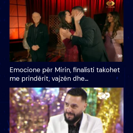
të fituar çmimin e madh
Emocione për Mirin, finalisti takohet
me prindërit, vajzën dhe
bashkëshorten: S’kemi ndonjë letër
divorci apo jo?