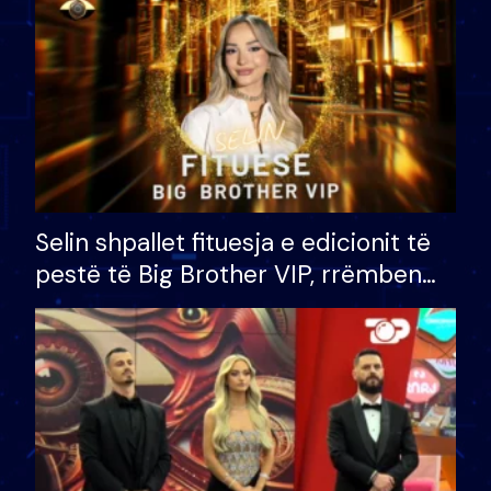
Selin shpallet fituesja e edicionit të
pestë të Big Brother VIP, rrëmben
çmimin e madh prej 100 mijë eurosh