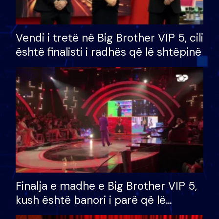
Vendi i tretë në Big Brother VIP 5, cili
është finalisti i radhës që lë shtëpinë
Finalja e madhe e Big Brother VIP 5,
kush është banori i parë që lë
shtëpinë dhe humb mundësinë për