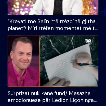
“Krevati me Selin më rrëzoi të gjitha
planet”/ Miri rrëfen momentet më të
bukura në shtëpinë e BB VIP: Do më
mungojë zilja e mëngjesit kur…
Surprizat nuk kanë fund/ Mesazhe
emocionuese për Ledion Liçon nga