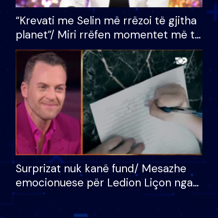
“Krevati me Selin më rrëzoi të gjitha
planet”/ Miri rrëfen momentet më të
bukura në shtëpinë e BB VIP: Do më
mungojë zilja e mëngjesit kur…
Surprizat nuk kanë fund/ Mesazhe
emocionuese për Ledion Liçon nga
nëna dhe fëmijët e tij, moderatori
nuk i mban dot lotët: Nuk meritoj…