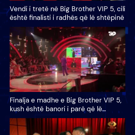
Vendi i tretë në Big Brother VIP 5, cili
është finalisti i radhës që lë shtëpinë
Finalja e madhe e Big Brother VIP 5,
kush është banori i parë që lë
shtëpinë dhe humb mundësinë për
të fituar çmimin e madh