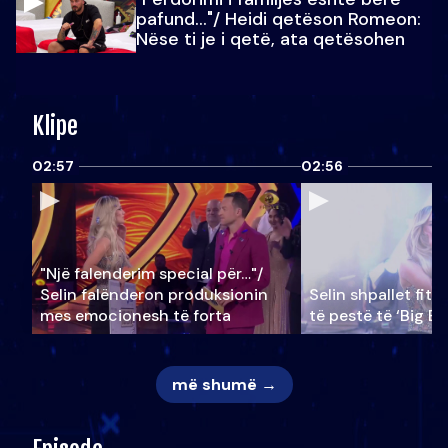
pafund…"/ Heidi qetëson Romeon:
Nëse ti je i qetë, ata qetësohen
Klipe
02:57
02:56
"Një falenderim special për…"/
Selin falënderon produksionin
Selin shpallet fitu
mes emocionesh të forta
të pestë të ‘Big Br
më shumë →