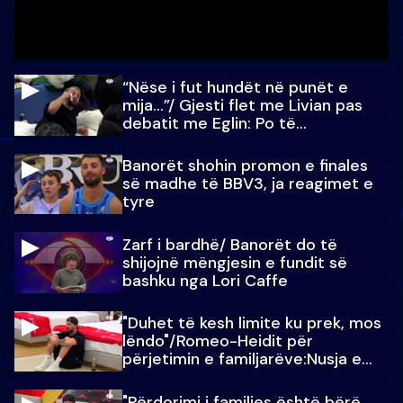
“Nëse i fut hundët në punët e
mija…”/ Gjesti flet me Livian pas
debatit me Eglin: Po të
paralajmëroj
Banorët shohin promon e finales
së madhe të BBV3, ja reagimet e
tyre
Zarf i bardhë/ Banorët do të
shijojnë mëngjesin e fundit së
bashku nga Lori Caffe
"Duhet të kesh limite ku prek, mos
lëndo"/Romeo-Heidit për
përjetimin e familjarëve:Nusja e
Julit…
"Përdorimi i familjes është bërë