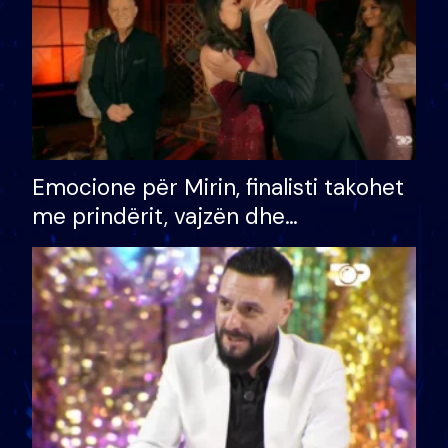
Emocione për Mirin, finalisti takohet
me prindërit, vajzën dhe
bashkëshorten: S’kemi ndonjë letër
divorci apo jo?