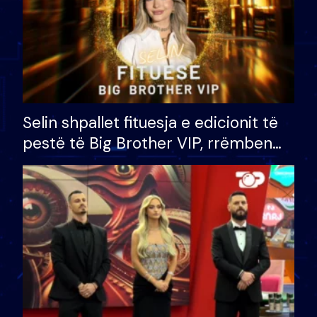
Selin shpallet fituesja e edicionit të
pestë të Big Brother VIP, rrëmben
çmimin e madh prej 100 mijë eurosh