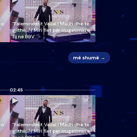
ço
"Faleminderit Vëllai i Madh dhe të
gjithë…"/ Miri flet për rrugëtimin e
tij në BBV
më shumë →
02:45
ço
"Faleminderit Vëllai i Madh dhe të
gjithë…"/ Miri flet për rrugëtimin e