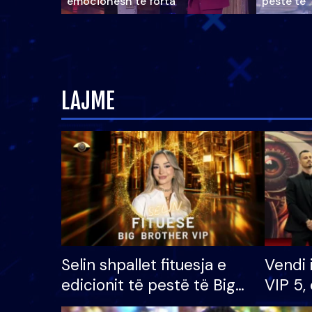
emocionesh të forta
pestë të 
LAJME
Selin shpallet fituesja e
Vendi 
edicionit të pestë të Big
VIP 5, 
Brother VIP, rrëmben
radhës