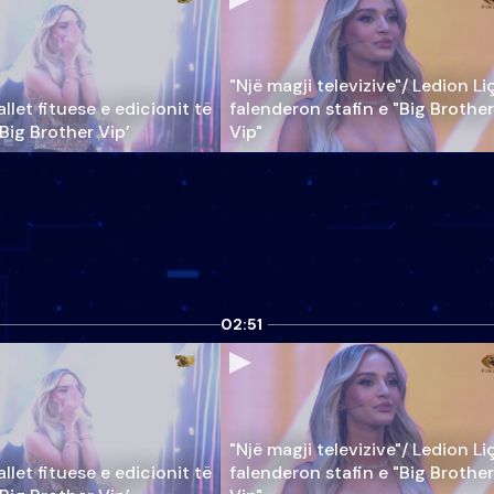
"Një magji televizive"/ Ledion Li
llet fituese e edicionit të
falenderon stafin e "Big Brother
‘Big Brother Vip’
Vip"
02:51
"Një magji televizive"/ Ledion Li
llet fituese e edicionit të
falenderon stafin e "Big Brother