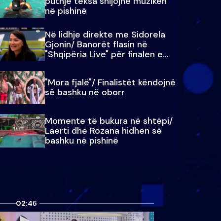
puthje teksa shijojnë muzikën
në pishinë
Në lidhje direkte me Sidorela
Gjonin/ Banorët flasin në
"Shqipëria Live" për finalen e
madhe
"Mora fjalë"/ Finalistët këndojnë
së bashku në oborr
Momente të bukura në shtëpi/
Laerti dhe Rozana hidhen së
bashku në pishinë
02:45