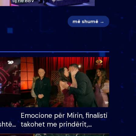
tij në BBV
më shumë →
Emocione për Mirin, finalisti
shtë
takohet me prindërit,
tëpinë
vajzën dhe bashkëshorten: