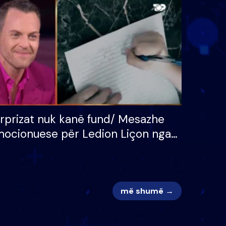
 për
S’kemi ndonjë letër divorci
adh
apo jo?
rprizat nuk kanë fund/ Mesazhe
ocionuese për Ledion Liçon nga
na dhe fëmijët e tij, moderatori
k i mban dot lotët: Nuk meritoj…
më shumë →