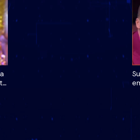
dhe humb mundësinë
të fituar çmimin e m
ha
Su
të
em
më
në
nu