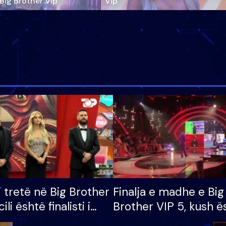
‘Big Brother Vip’
Vip"
i tretë në Big Brother
Finalja e madhe e Big
cili është finalisti i
Brother VIP 5, kush ë
 që lë shtëpinë
banori i parë që lë sh