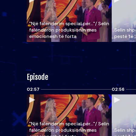
"Një falenderim special për…"/ Selin
falënderon produksionin mes
Selin shpa
emocionesh të forta
pestë të 
Episode
02:57
02:56
"Një falenderim special për…"/ Selin
falënderon produksionin mes
Selin shpa