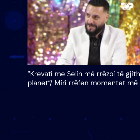
çmimin e madh prej 100
mijë eurosh
“Krevati me Selin më rrëzoi të gjit
planet”/ Miri rrëfen momentet më 
bukura në shtëpinë e BB VIP: Do 
mungojë zilja e mëngjesit kur…