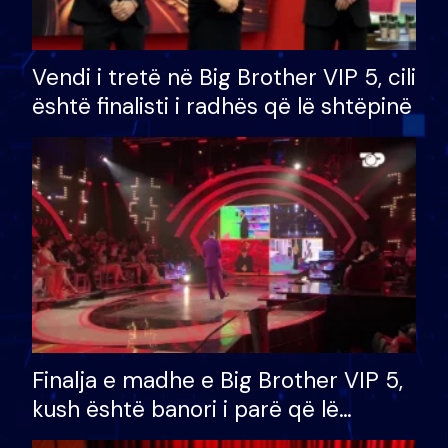
Vendi i tretë në Big Brother VIP 5, cili
është finalisti i radhës që lë shtëpinë
Finalja e madhe e Big Brother VIP 5,
kush është banori i parë që lë
shtëpinë dhe humb mundësinë për