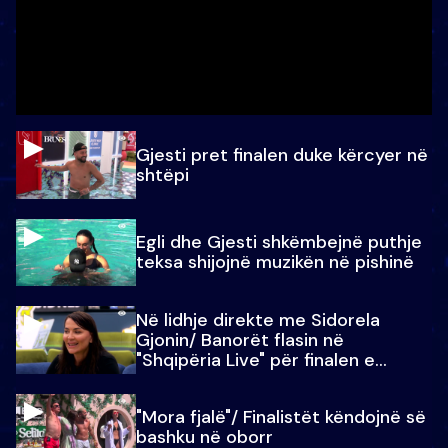
Gjesti pret finalen duke kërcyer në
shtëpi
Egli dhe Gjesti shkëmbejnë puthje
teksa shijojnë muzikën në pishinë
Në lidhje direkte me Sidorela
Gjonin/ Banorët flasin në
"Shqipëria Live" për finalen e
madhe
"Mora fjalë"/ Finalistët këndojnë së
bashku në oborr