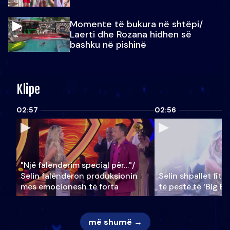
Momente të bukura në shtëpi/
Laerti dhe Rozana hidhen së
bashku në pishinë
Klipe
02:57
02:56
"Një falenderim special për…"/
Selin falënderon produksionin
Selin shpallet fitu
mes emocionesh të forta
të pestë të ‘Big Br
më shumë →