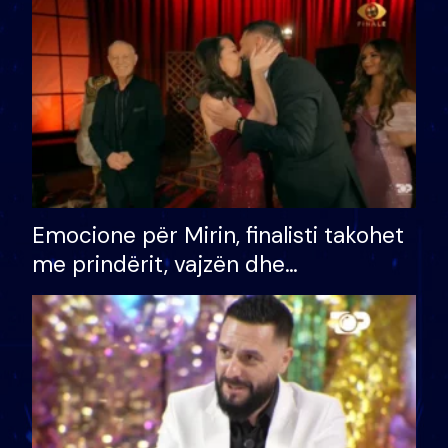
të fituar çmimin e madh
Emocione për Mirin, finalisti takohet
me prindërit, vajzën dhe
bashkëshorten: S’kemi ndonjë letër
divorci apo jo?