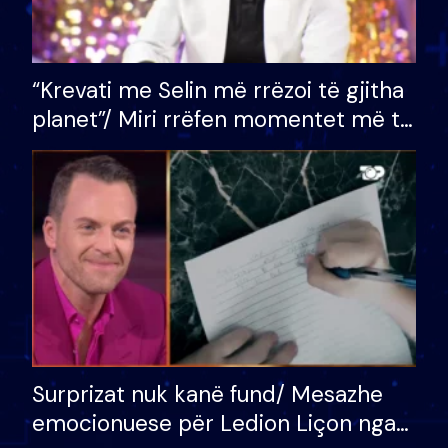
“Krevati me Selin më rrëzoi të gjitha
planet”/ Miri rrëfen momentet më të
bukura në shtëpinë e BB VIP: Do më
mungojë zilja e mëngjesit kur…
Surprizat nuk kanë fund/ Mesazhe
emocionuese për Ledion Liçon nga