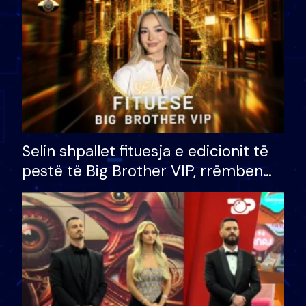
Selin shpallet fituesja e edicionit të
pestë të Big Brother VIP, rrëmben
çmimin e madh prej 100 mijë eurosh