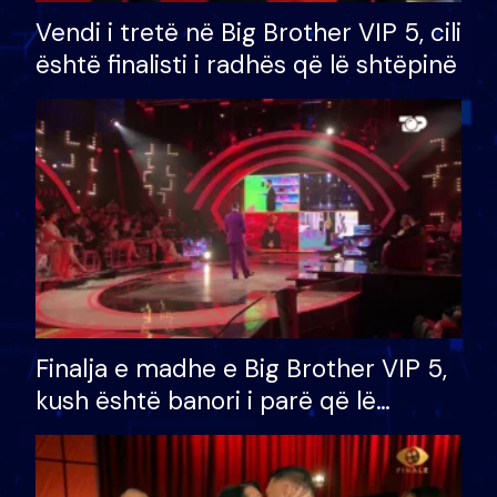
Vendi i tretë në Big Brother VIP 5, cili
është finalisti i radhës që lë shtëpinë
Finalja e madhe e Big Brother VIP 5,
kush është banori i parë që lë
shtëpinë dhe humb mundësinë për
të fituar çmimin e madh