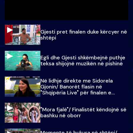
Gjesti pret finalen duke kërcyer në
shtëpi
Egli dhe Gjesti shkëmbejnë puthje
teksa shijojnë muzikën në pishinë
Në lidhje direkte me Sidorela
Gjonin/ Banorët flasin në
"Shqipëria Live" për finalen e
madhe
"Mora fjalë"/ Finalistët këndojnë së
bashku në oborr
Momente të bukura në shtëpi/