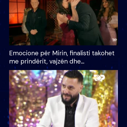
Emocione për Mirin, finalisti takohet
me prindërit, vajzën dhe
bashkëshorten: S’kemi ndonjë letër
divorci apo jo?