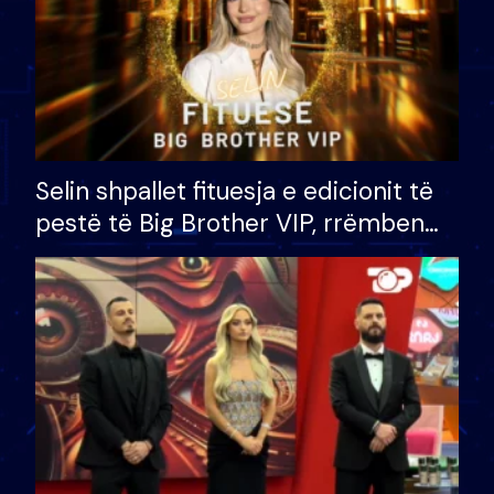
Selin shpallet fituesja e edicionit të
pestë të Big Brother VIP, rrëmben
çmimin e madh prej 100 mijë eurosh