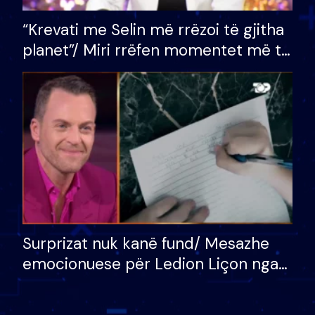
“Krevati me Selin më rrëzoi të gjitha
planet”/ Miri rrëfen momentet më të
bukura në shtëpinë e BB VIP: Do më
mungojë zilja e mëngjesit kur…
Surprizat nuk kanë fund/ Mesazhe
emocionuese për Ledion Liçon nga
nëna dhe fëmijët e tij, moderatori
nuk i mban dot lotët: Nuk meritoj…