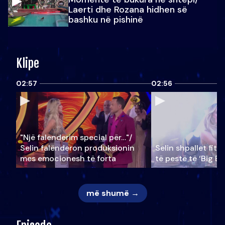
Laerti dhe Rozana hidhen së
bashku në pishinë
Klipe
02:57
02:56
"Një falenderim special për…"/
Selin falënderon produksionin
Selin shpallet fitu
mes emocionesh të forta
të pestë të ‘Big Br
më shumë →