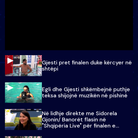
Gjesti pret finalen duke kërcyer në
shtëpi
Egli dhe Gjesti shkëmbejnë puthje
teksa shijojnë muzikën në pishinë
Në lidhje direkte me Sidorela
Gjonin/ Banorët flasin në
"Shqipëria Live" për finalen e
madhe