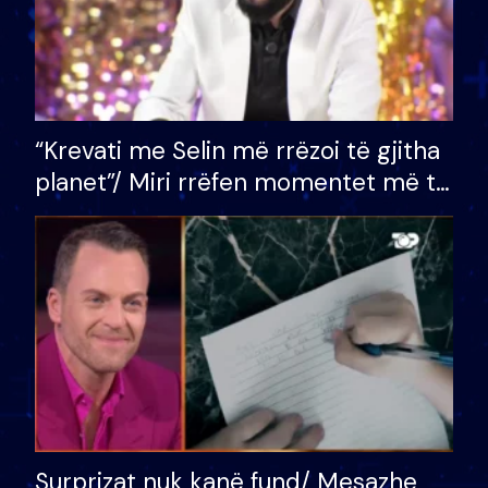
“Krevati me Selin më rrëzoi të gjitha
planet”/ Miri rrëfen momentet më të
bukura në shtëpinë e BB VIP: Do më
mungojë zilja e mëngjesit kur…
Surprizat nuk kanë fund/ Mesazhe