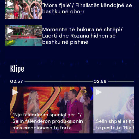
"Mora fjalë"/ Finalistët këndojnë së
bashku në oborr
Momente të bukura në shtëpi/
Laerti dhe Rozana hidhen së
bashku në pishinë
Klipe
02:57
02:56
"Një falenderim special për…"/
Selin falënderon produksionin
Selin shpallet fitu
mes emocionesh të forta
të pestë të ‘Big Br