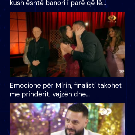
kush është banori i parë që lë
shtëpinë dhe humb mundësinë për
të fituar çmimin e madh
Emocione për Mirin, finalisti takohet
me prindërit, vajzën dhe
bashkëshorten: S’kemi ndonjë letër
divorci apo jo?