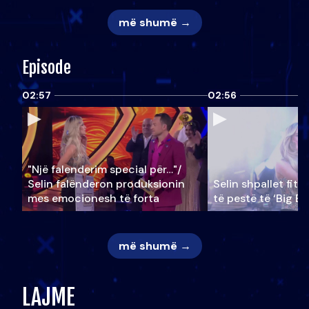
më shumë →
Episode
02:57
02:56
"Një falenderim special për…"/
Selin falënderon produksionin
Selin shpallet fitu
mes emocionesh të forta
të pestë të ‘Big Br
më shumë →
LAJME