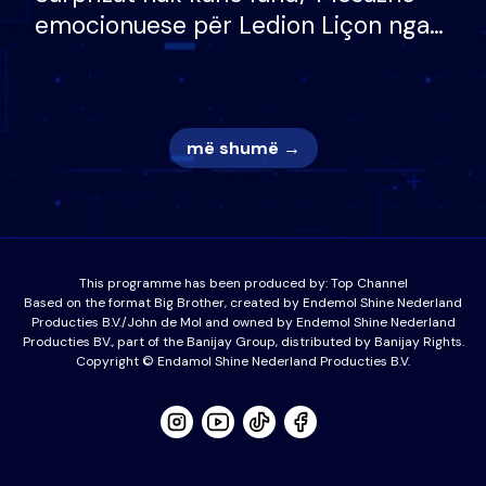
emocionuese për Ledion Liçon nga
nëna dhe fëmijët e tij, moderatori
nuk i mban dot lotët: Nuk meritoj…
më shumë →
This programme has been produced by:
Top Channel
Based on the format Big Brother, created by Endemol Shine Nederland
Producties B.V./John de Mol and owned by Endemol Shine Nederland
Producties BV., part of the Banijay Group, distributed by Banijay Rights.
Copyright © Endamol Shine Nederland Producties B.V.