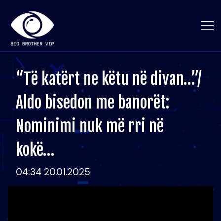
“Të katërt ne këtu në divan…”/
Aldo bisedon me banorët:
Nominimi nuk më rri në
kokë…
04:34 20.01.2025