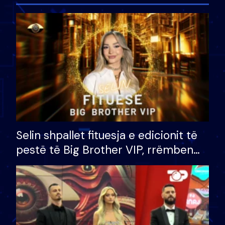
Selin shpallet fituesja e edicionit të
pestë të Big Brother VIP, rrëmben
çmimin e madh prej 100 mijë eurosh