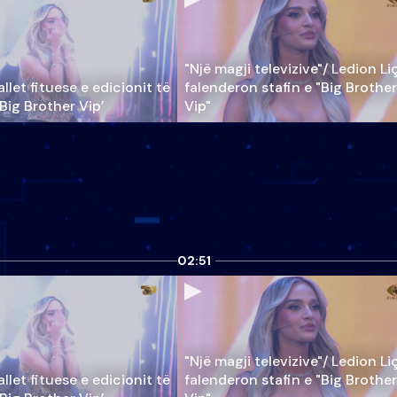
"Një magji televizive"/ Ledion Li
llet fituese e edicionit të
falenderon stafin e "Big Brother
‘Big Brother Vip’
Vip"
02:51
"Një magji televizive"/ Ledion Li
llet fituese e edicionit të
falenderon stafin e "Big Brother