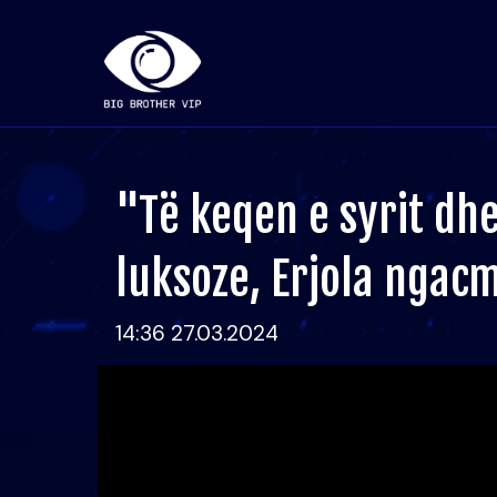
"Të keqen e syrit dh
luksoze, Erjola ngac
14:36 27.03.2024