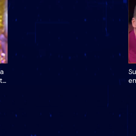
dhe humb mundësinë
të fituar çmimin e m
ha
Su
të
em
më
në
nu