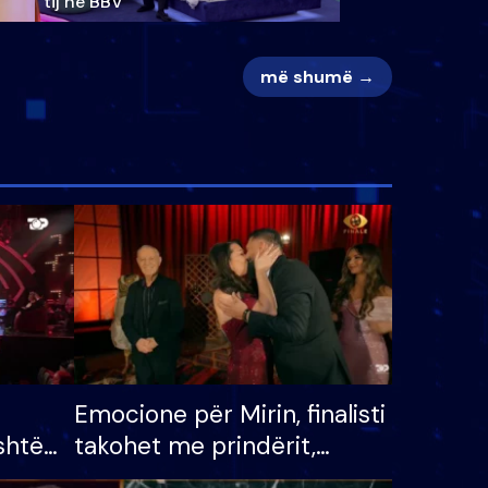
tij në BBV
më shumë →
Emocione për Mirin, finalisti
shtë
takohet me prindërit,
tëpinë
vajzën dhe bashkëshorten: