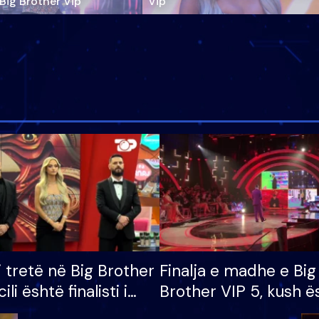
‘Big Brother Vip’
Vip"
i tretë në Big Brother
Finalja e madhe e Big
cili është finalisti i
Brother VIP 5, kush ë
 që lë shtëpinë
banori i parë që lë sh