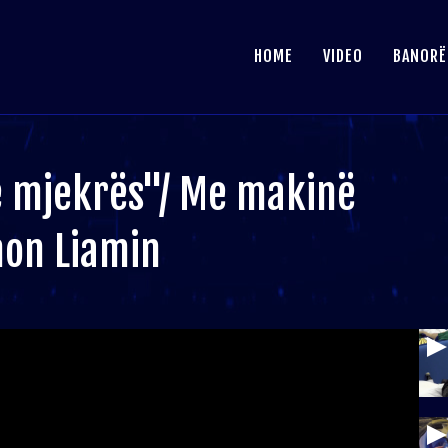
HOME
VIDEO
BANORË
e mjekrës"/ Me makinë
mon Liamin