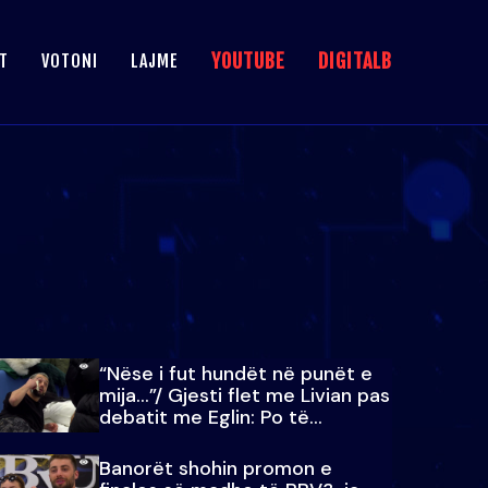
YOUTUBE
DIGITALB
T
VOTONI
LAJME
“Nëse i fut hundët në punët e
mija…”/ Gjesti flet me Livian pas
debatit me Eglin: Po të
paralajmëroj
Banorët shohin promon e