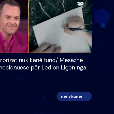
 për
S’kemi ndonjë letër divorci
adh
apo jo?
rprizat nuk kanë fund/ Mesazhe
ocionuese për Ledion Liçon nga
na dhe fëmijët e tij, moderatori
k i mban dot lotët: Nuk meritoj…
më shumë →