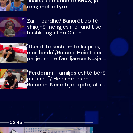
finales së madhe të BBV3, ja
reagimet e tyre
Zarf i bardhë/ Banorët do të
shijojnë mëngjesin e fundit së
bashku nga Lori Caffe
"Duhet të kesh limite ku prek,
mos lëndo"/Romeo-Heidit për
përjetimin e familjarëve:Nusja e
Julit…
"Përdorimi i familjes është bërë
pafund…"/ Heidi qetëson
Romeon: Nëse ti je i qetë, ata
qetësohen
02:45