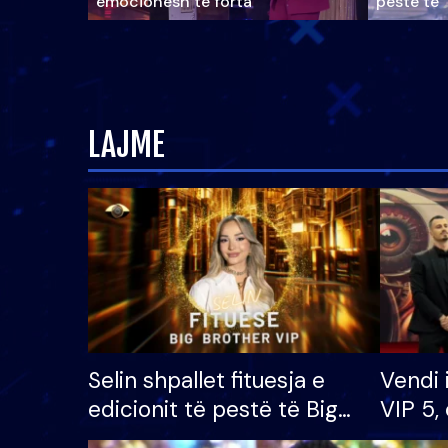
emocionesh të forta
pestë të 
LAJME
Selin shpallet fituesja e
Vendi 
edicionit të pestë të Big
VIP 5, 
Brother VIP, rrëmben
radhës