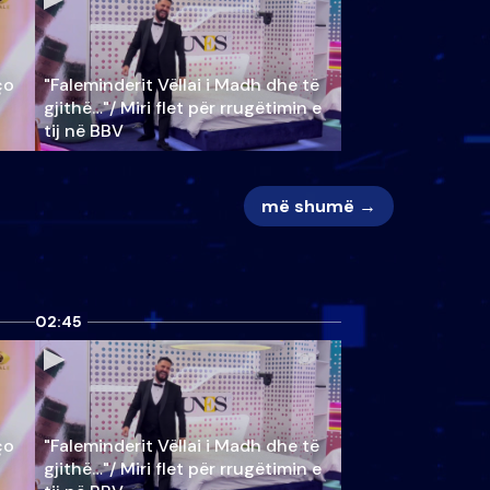
ço
"Faleminderit Vëllai i Madh dhe të
gjithë…"/ Miri flet për rrugëtimin e
tij në BBV
më shumë →
02:45
ço
"Faleminderit Vëllai i Madh dhe të
gjithë…"/ Miri flet për rrugëtimin e