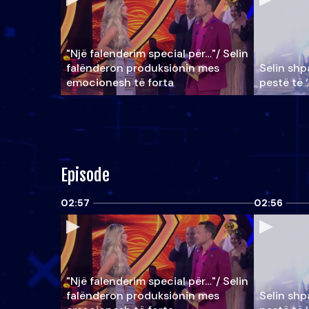
"Një falenderim special për…"/ Selin
falënderon produksionin mes
Selin shpa
emocionesh të forta
pestë të 
Episode
02:57
02:56
"Një falenderim special për…"/ Selin
falënderon produksionin mes
Selin shpa