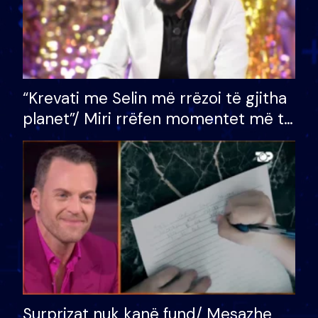
“Krevati me Selin më rrëzoi të gjitha
planet”/ Miri rrëfen momentet më të
bukura në shtëpinë e BB VIP: Do më
mungojë zilja e mëngjesit kur…
Surprizat nuk kanë fund/ Mesazhe