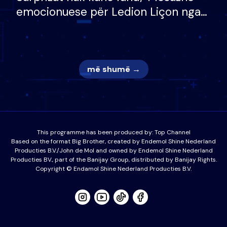
emocionuese për Ledion Liçon nga
nëna dhe fëmijët e tij, moderatori
nuk i mban dot lotët: Nuk meritoj…
më shumë →
This programme has been produced by:
Top Channel
Based on the format Big Brother, created by Endemol Shine Nederland
Producties B.V./John de Mol and owned by Endemol Shine Nederland
Producties BV., part of the Banijay Group, distributed by Banijay Rights.
Copyright © Endamol Shine Nederland Producties B.V.