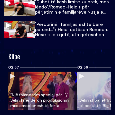
"Duhet të kesh limite ku prek, mos
lëndo"/Romeo-Heidit për
përjetimin e familjarëve:Nusja e
Julit…
"Përdorimi i familjes është bërë
pafund…"/ Heidi qetëson Romeon:
Nëse ti je i qetë, ata qetësohen
Klipe
02:57
02:56
"Një falenderim special për…"/
Selin falënderon produksionin
Selin shpallet fitu
mes emocionesh të forta
të pestë të ‘Big Br