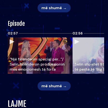
më shumë →
Episode
02:57
02:56
"Një falenderim special për…"/
Selin falënderon produksionin
Selin shpallet fitu
mes emocionesh të forta
të pestë të ‘Big Br
më shumë →
LAJME