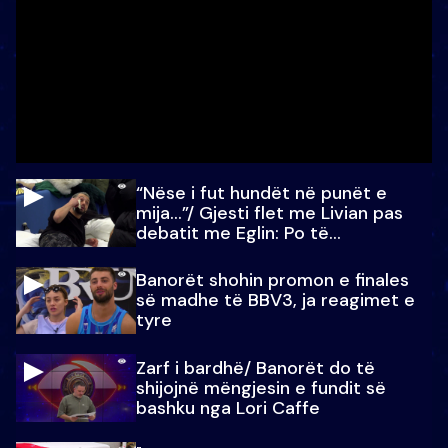
“Nëse i fut hundët në punët e
mija…”/ Gjesti flet me Livian pas
debatit me Eglin: Po të
paralajmëroj
Banorët shohin promon e finales
së madhe të BBV3, ja reagimet e
tyre
Zarf i bardhë/ Banorët do të
shijojnë mëngjesin e fundit së
bashku nga Lori Caffe