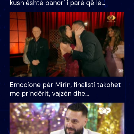
kush është banori i parë që lë
shtëpinë dhe humb mundësinë për
të fituar çmimin e madh
Emocione për Mirin, finalisti takohet
me prindërit, vajzën dhe
bashkëshorten: S’kemi ndonjë letër
divorci apo jo?