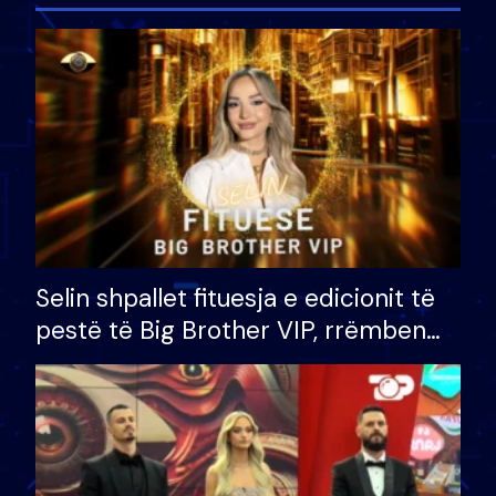
Selin shpallet fituesja e edicionit të
pestë të Big Brother VIP, rrëmben
çmimin e madh prej 100 mijë eurosh