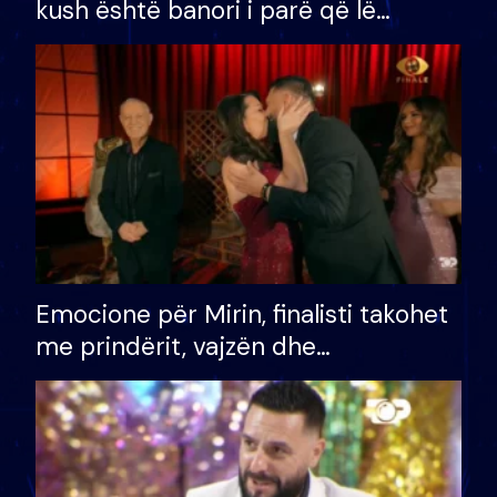
kush është banori i parë që lë
shtëpinë dhe humb mundësinë për
të fituar çmimin e madh
Emocione për Mirin, finalisti takohet
me prindërit, vajzën dhe
bashkëshorten: S’kemi ndonjë letër
divorci apo jo?