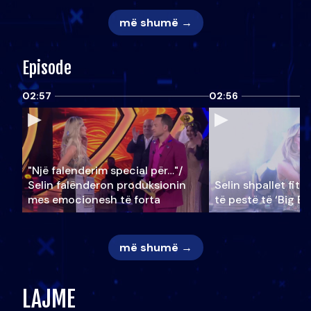
më shumë →
Episode
02:57
02:56
"Një falenderim special për…"/
Selin falënderon produksionin
Selin shpallet fitu
mes emocionesh të forta
të pestë të ‘Big Br
më shumë →
LAJME