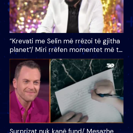
“Krevati me Selin më rrëzoi të gjitha
planet”/ Miri rrëfen momentet më të
bukura në shtëpinë e BB VIP: Do më
mungojë zilja e mëngjesit kur…
Surprizat nuk kanë fund/ Mesazhe