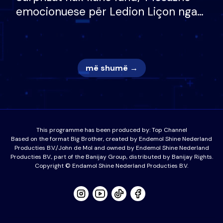
emocionuese për Ledion Liçon nga
nëna dhe fëmijët e tij, moderatori
nuk i mban dot lotët: Nuk meritoj…
më shumë →
This programme has been produced by:
Top Channel
Based on the format Big Brother, created by Endemol Shine Nederland
Producties B.V./John de Mol and owned by Endemol Shine Nederland
Producties BV., part of the Banijay Group, distributed by Banijay Rights.
Copyright © Endamol Shine Nederland Producties B.V.