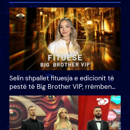
Selin shpallet fituesja e edicionit të
pestë të Big Brother VIP, rrëmben
çmimin e madh prej 100 mijë eurosh