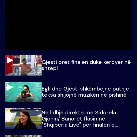
Gjesti pret finalen duke kërcyer në
shtëpi
Egli dhe Gjesti shkëmbejnë puthje
teksa shijojnë muzikën në pishinë
Në lidhje direkte me Sidorela
Gjonin/ Banorët flasin në
"Shqipëria Live" për finalen e
madhe