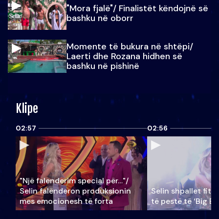
"Mora fjalë"/ Finalistët këndojnë së
bashku në oborr
Momente të bukura në shtëpi/
Laerti dhe Rozana hidhen së
bashku në pishinë
Klipe
02:57
02:56
"Një falenderim special për…"/
Selin falënderon produksionin
Selin shpallet fitu
mes emocionesh të forta
të pestë të ‘Big Br