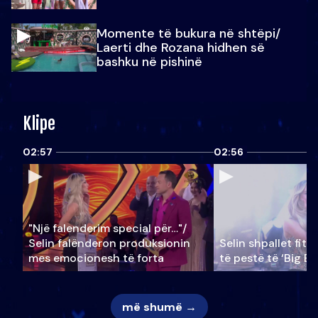
Momente të bukura në shtëpi/
Laerti dhe Rozana hidhen së
bashku në pishinë
Klipe
02:57
02:56
"Një falenderim special për…"/
Selin falënderon produksionin
Selin shpallet fitu
mes emocionesh të forta
të pestë të ‘Big Br
më shumë →