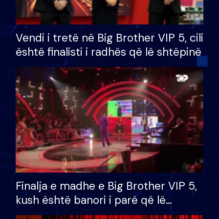
Vendi i tretë në Big Brother VIP 5, cili
është finalisti i radhës që lë shtëpinë
Finalja e madhe e Big Brother VIP 5,
kush është banori i parë që lë
shtëpinë dhe humb mundësinë për