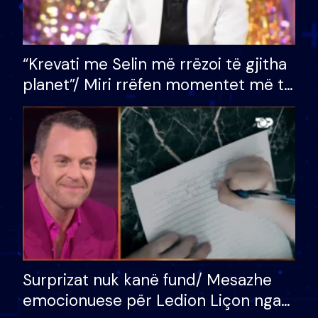
“Krevati me Selin më rrëzoi të gjitha
planet”/ Miri rrëfen momentet më të
bukura në shtëpinë e BB VIP: Do më
mungojë zilja e mëngjesit kur…
Surprizat nuk kanë fund/ Mesazhe
emocionuese për Ledion Liçon nga