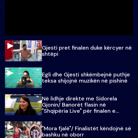
Gjesti pret finalen duke kërcyer në
shtëpi
Egli dhe Gjesti shkëmbejnë puthje
teksa shijojnë muzikën në pishinë
Në lidhje direkte me Sidorela
Gjonin/ Banorët flasin në
"Shqipëria Live" për finalen e
madhe
"Mora fjalë"/ Finalistët këndojnë së
bashku në oborr