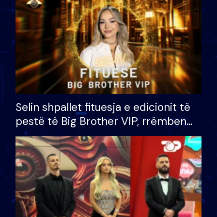
Selin shpallet fituesja e edicionit të
pestë të Big Brother VIP, rrëmben
çmimin e madh prej 100 mijë eurosh