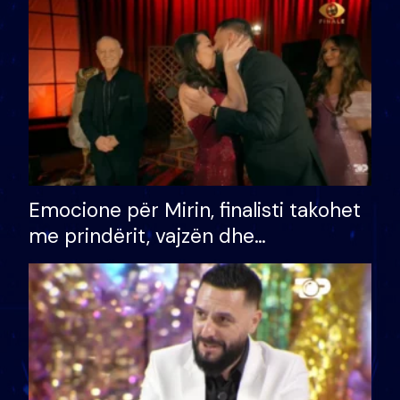
të fituar çmimin e madh
Emocione për Mirin, finalisti takohet
me prindërit, vajzën dhe
bashkëshorten: S’kemi ndonjë letër
divorci apo jo?