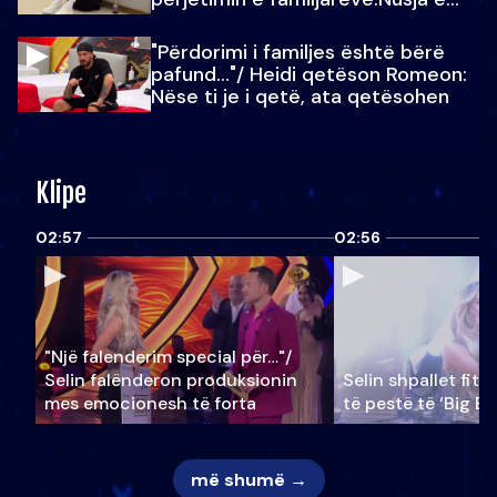
Julit…
"Përdorimi i familjes është bërë
pafund…"/ Heidi qetëson Romeon:
Nëse ti je i qetë, ata qetësohen
Klipe
02:57
02:56
"Një falenderim special për…"/
Selin falënderon produksionin
Selin shpallet fitu
mes emocionesh të forta
të pestë të ‘Big Br
më shumë →