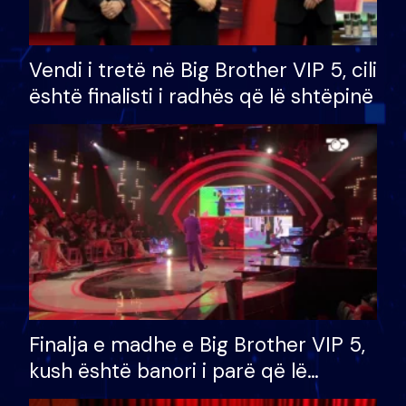
Vendi i tretë në Big Brother VIP 5, cili
është finalisti i radhës që lë shtëpinë
Finalja e madhe e Big Brother VIP 5,
kush është banori i parë që lë
shtëpinë dhe humb mundësinë për