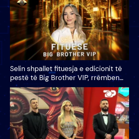
Selin shpallet fituesja e edicionit të
pestë të Big Brother VIP, rrëmben
çmimin e madh prej 100 mijë eurosh