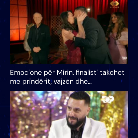
të fituar çmimin e madh
Emocione për Mirin, finalisti takohet
me prindërit, vajzën dhe
bashkëshorten: S’kemi ndonjë letër
divorci apo jo?