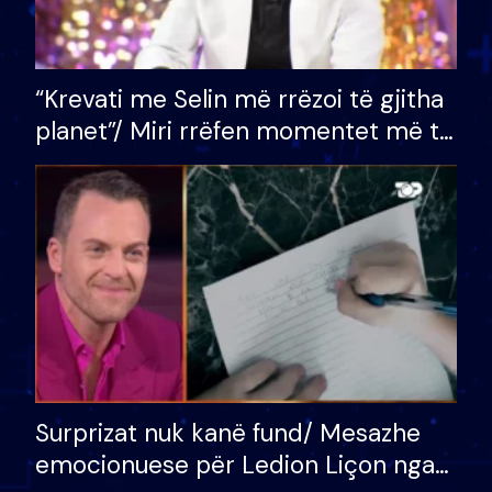
“Krevati me Selin më rrëzoi të gjitha
planet”/ Miri rrëfen momentet më të
bukura në shtëpinë e BB VIP: Do më
mungojë zilja e mëngjesit kur…
Surprizat nuk kanë fund/ Mesazhe
emocionuese për Ledion Liçon nga