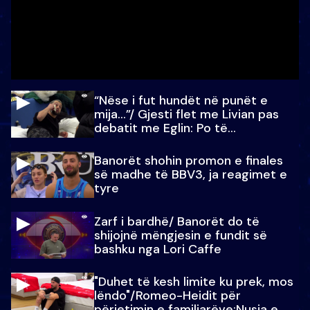
“Nëse i fut hundët në punët e
mija…”/ Gjesti flet me Livian pas
debatit me Eglin: Po të
paralajmëroj
Banorët shohin promon e finales
së madhe të BBV3, ja reagimet e
tyre
Zarf i bardhë/ Banorët do të
shijojnë mëngjesin e fundit së
bashku nga Lori Caffe
"Duhet të kesh limite ku prek, mos
lëndo"/Romeo-Heidit për
përjetimin e familjarëve:Nusja e