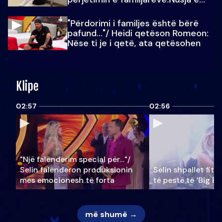
Julit…
"Përdorimi i familjes është bërë
pafund…"/ Heidi qetëson Romeon:
Nëse ti je i qetë, ata qetësohen
Klipe
02:57
02:56
"Një falenderim special për…"/
Selin falënderon produksionin
Selin shpallet fitu
mes emocionesh të forta
të pestë të ‘Big Br
më shumë →