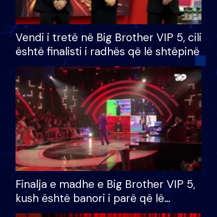
Vendi i tretë në Big Brother VIP 5, cili
është finalisti i radhës që lë shtëpinë
Finalja e madhe e Big Brother VIP 5,
kush është banori i parë që lë
shtëpinë dhe humb mundësinë për