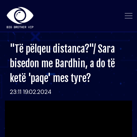
"Të pëlqeu distanca?"/ Sara
bisedon me Bardhin, a do të
ketë 'paqe' mes tyre?
23:11 19.02.2024