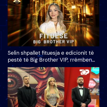
Selin shpallet fituesja e edicionit të
pestë të Big Brother VIP, rrëmben
çmimin e madh prej 100 mijë eurosh