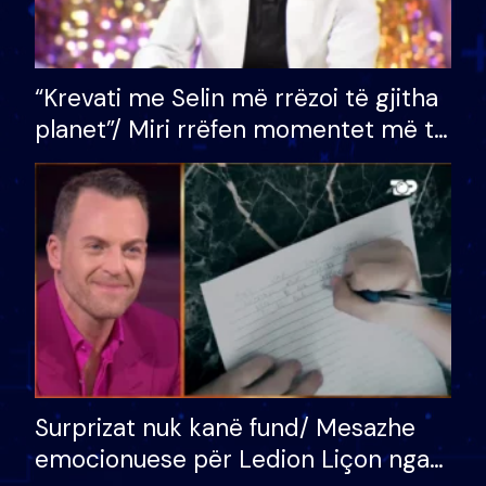
“Krevati me Selin më rrëzoi të gjitha
planet”/ Miri rrëfen momentet më të
bukura në shtëpinë e BB VIP: Do më
mungojë zilja e mëngjesit kur…
Surprizat nuk kanë fund/ Mesazhe
emocionuese për Ledion Liçon nga