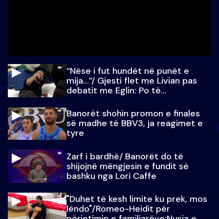
“Nëse i fut hundët në punët e
mija…”/ Gjesti flet me Livian pas
debatit me Eglin: Po të
paralajmëroj
Banorët shohin promon e finales
së madhe të BBV3, ja reagimet e
tyre
Zarf i bardhë/ Banorët do të
shijojnë mëngjesin e fundit së
bashku nga Lori Caffe
"Duhet të kesh limite ku prek, mos
lëndo"/Romeo-Heidit për
përjetimin e familjarëve:Nusja e