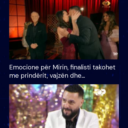
të fituar çmimin e madh
Emocione për Mirin, finalisti takohet
me prindërit, vajzën dhe
bashkëshorten: S’kemi ndonjë letër
divorci apo jo?