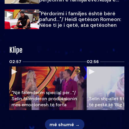
Julit…
"Përdorimi i familjes është bërë
pafund…"/ Heidi qetëson Romeon:
Nëse ti je i qetë, ata qetësohen
Klipe
02:57
02:56
"Një falenderim special për…"/
Selin falënderon produksionin
Selin shpallet fitu
mes emocionesh të forta
të pestë të ‘Big Br
më shumë →