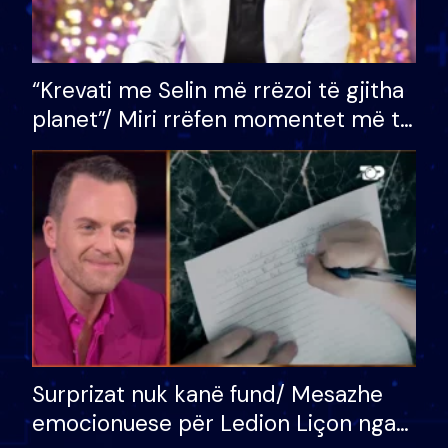
“Krevati me Selin më rrëzoi të gjitha
planet”/ Miri rrëfen momentet më të
bukura në shtëpinë e BB VIP: Do më
mungojë zilja e mëngjesit kur…
Surprizat nuk kanë fund/ Mesazhe
emocionuese për Ledion Liçon nga