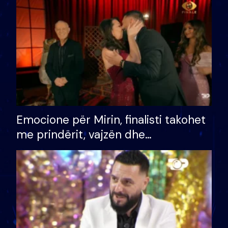
të fituar çmimin e madh
Emocione për Mirin, finalisti takohet
me prindërit, vajzën dhe
bashkëshorten: S’kemi ndonjë letër
divorci apo jo?