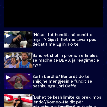
“Nëse i fut hundët në punët e
mija…”/ Gjesti flet me Livian pas
debatit me Eglin: Po të
paralajmëroj
Banorët shohin promon e finales
së madhe të BBV3, ja reagimet e
tyre
Zarf i bardhë/ Banorët do të
shijojnë mëngjesin e fundit së
bashku nga Lori Caffe
"Duhet të kesh limite ku prek, mos
lëndo"/Romeo-Heidit për
përjetimin e familjarëve:Nusja e