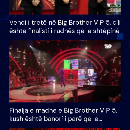
Vendi i tretë në Big Brother VIP 5, cili
është finalisti i radhës që lë shtëpinë
Finalja e madhe e Big Brother VIP 5,
kush është banori i parë që lë
shtëpinë dhe humb mundësinë për