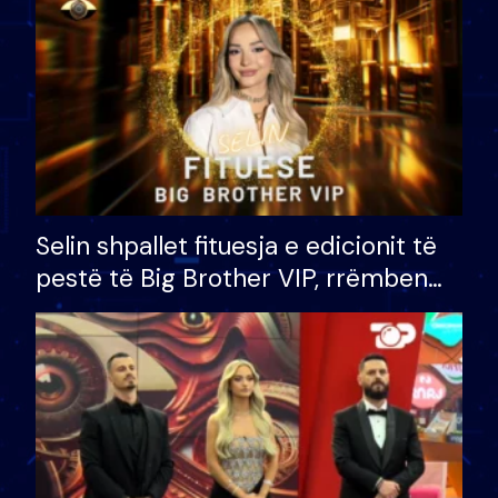
Selin shpallet fituesja e edicionit të
pestë të Big Brother VIP, rrëmben
çmimin e madh prej 100 mijë eurosh