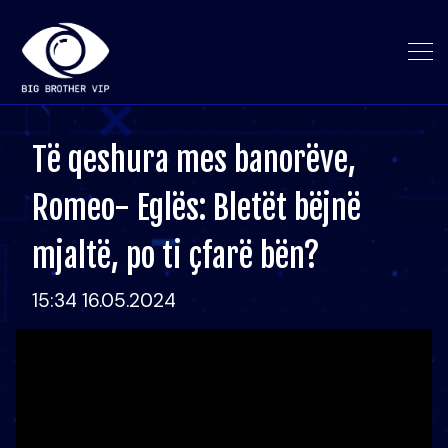
Të qeshura mes banorëve,
Romeo- Eglës: Bletët bëjnë
mjaltë, po ti çfarë bën?
15:34 16.05.2024