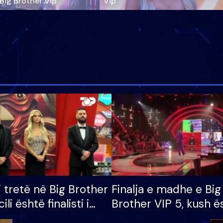
‘Big Brother Vip’
Vip"
i tretë në Big Brother
Finalja e madhe e Big
cili është finalisti i
Brother VIP 5, kush ë
 që lë shtëpinë
banori i parë që lë sh