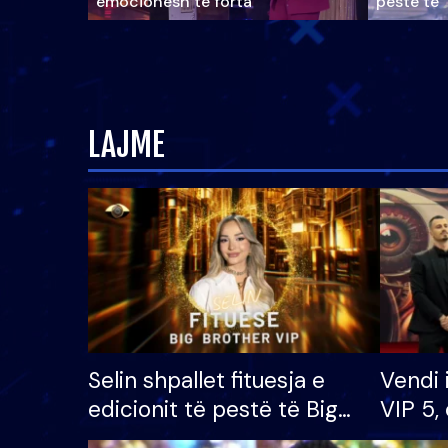
emocionesh të forta
pestë të 
LAJME
Selin shpallet fituesja e
Vendi 
edicionit të pestë të Big
VIP 5, 
Brother VIP, rrëmben
radhës