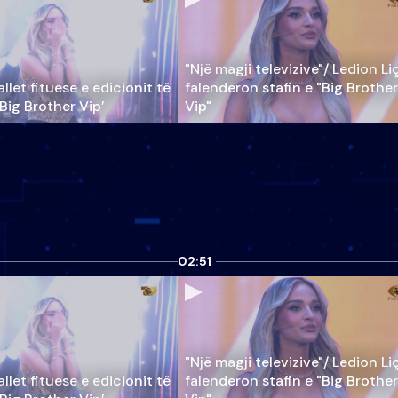
"Një magji televizive"/ Ledion Li
llet fituese e edicionit të
falenderon stafin e "Big Brother
‘Big Brother Vip’
Vip"
02:51
"Një magji televizive"/ Ledion Li
llet fituese e edicionit të
falenderon stafin e "Big Brother