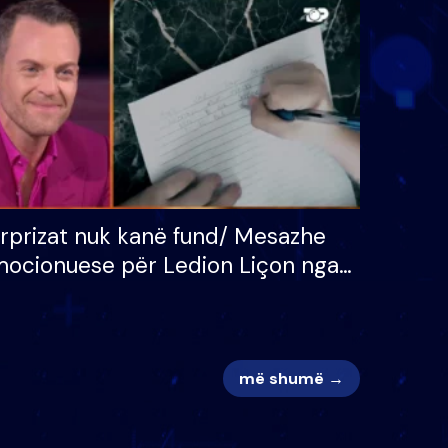
 për
S’kemi ndonjë letër divorci
adh
apo jo?
rprizat nuk kanë fund/ Mesazhe
ocionuese për Ledion Liçon nga
na dhe fëmijët e tij, moderatori
k i mban dot lotët: Nuk meritoj…
më shumë →