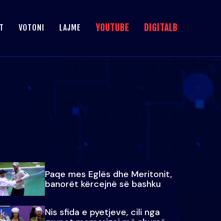
YOUTUBE
DIGITALB
T
VOTONI
LAJME
Paqe mes Eglës dhe Meritonit,
banorët kërcejnë së bashku
Nis sfida e pyetjeve, cili nga