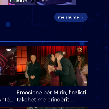
tij në BBV
më shumë →
Emocione për Mirin, finalisti
shtë
takohet me prindërit,
tëpinë
vajzën dhe bashkëshorten: