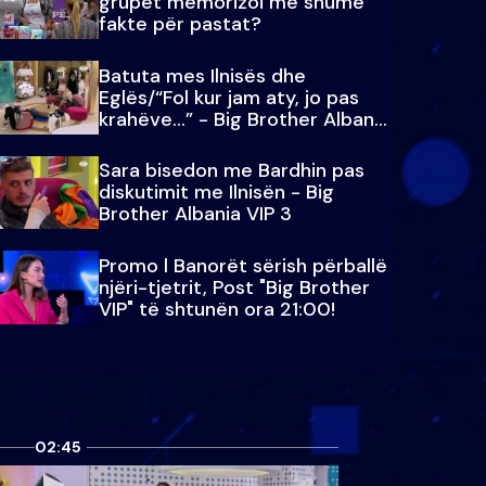
grupet memorizoi më shumë
fakte për pastat?
Batuta mes Ilnisës dhe
Eglës/“Fol kur jam aty, jo pas
krahëve…” - Big Brother Albania
VIP 3
Sara bisedon me Bardhin pas
diskutimit me Ilnisën - Big
Brother Albania VIP 3
Promo l Banorët sërish përballë
njëri-tjetrit, Post "Big Brother
VIP" të shtunën ora 21:00!
02:45