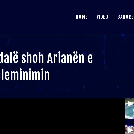
HOME
VIDEO
BANORË
dalë shoh Arianën e
eleminimin