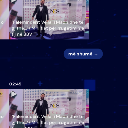
ço
"Faleminderit Vëllai i Madh dhe të
gjithë…"/ Miri flet për rrugëtimin e
tij në BBV
më shumë →
02:45
ço
"Faleminderit Vëllai i Madh dhe të
gjithë…"/ Miri flet për rrugëtimin e