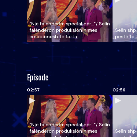
"Një falenderim special për…"/ Selin
falënderon produksionin mes
Selin shpa
emocionesh të forta
pestë të 
Episode
02:57
02:56
"Një falenderim special për…"/ Selin
falënderon produksionin mes
Selin shpa