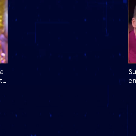
dhe humb mundësinë
të fituar çmimin e m
ha
Su
të
em
më
në
nu