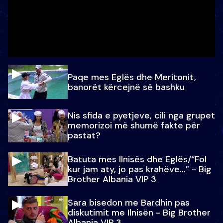
Paqe mes Eglës dhe Meritonit,
banorët kërcejnë së bashku
Nis sfida e pyetjeve, cili nga grupet
memorizoi më shumë fakte për
pastat?
Batuta mes Ilnisës dhe Eglës/“Fol
kur jam aty, jo pas krahëve…” - Big
Brother Albania VIP 3
Sara bisedon me Bardhin pas
diskutimit me Ilnisën - Big Brother
Albania VIP 3