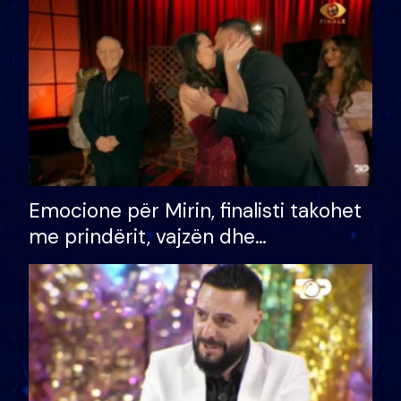
të fituar çmimin e madh
Emocione për Mirin, finalisti takohet
me prindërit, vajzën dhe
bashkëshorten: S’kemi ndonjë letër
divorci apo jo?