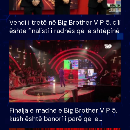
Vendi i tretë në Big Brother VIP 5, cili
është finalisti i radhës që lë shtëpinë
Finalja e madhe e Big Brother VIP 5,
kush është banori i parë që lë
shtëpinë dhe humb mundësinë për