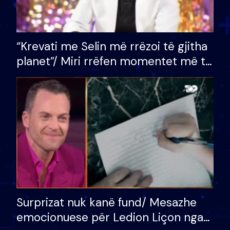
“Krevati me Selin më rrëzoi të gjitha
planet”/ Miri rrëfen momentet më të
bukura në shtëpinë e BB VIP: Do më
mungojë zilja e mëngjesit kur…
Surprizat nuk kanë fund/ Mesazhe
emocionuese për Ledion Liçon nga