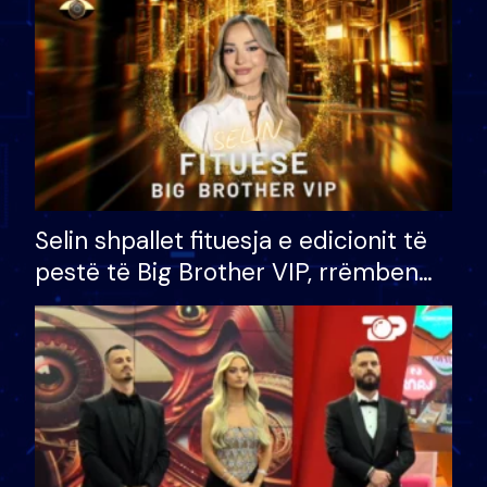
Selin shpallet fituesja e edicionit të
pestë të Big Brother VIP, rrëmben
çmimin e madh prej 100 mijë eurosh