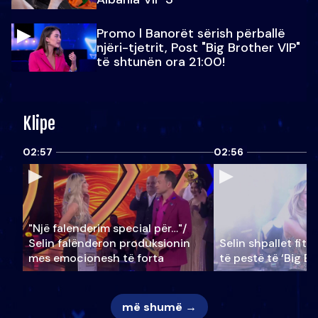
Promo l Banorët sërish përballë
njëri-tjetrit, Post "Big Brother VIP"
të shtunën ora 21:00!
Klipe
02:57
02:56
"Një falenderim special për…"/
Selin falënderon produksionin
Selin shpallet fitu
mes emocionesh të forta
të pestë të ‘Big Br
më shumë →