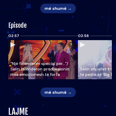
më shumë →
Episode
02:57
02:56
"Një falenderim special për…"/
Selin falënderon produksionin
Selin shpallet fitu
mes emocionesh të forta
të pestë të ‘Big Br
më shumë →
LAJME