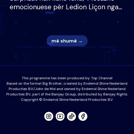
emocionuese për Ledion Liçon nga
nëna dhe fëmijët e tij, moderatori
nuk i mban dot lotët: Nuk meritoj…
më shumë →
This programme has been produced by:
Top Channel
Based on the format Big Brother, created by Endemol Shine Nederland
Producties B.V./John de Mol and owned by Endemol Shine Nederland
Producties BV., part of the Banijay Group, distributed by Banijay Rights.
Copyright © Endamol Shine Nederland Producties B.V.