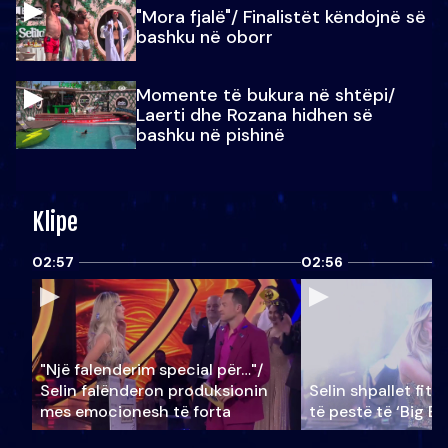
"Mora fjalë"/ Finalistët këndojnë së
bashku në oborr
Momente të bukura në shtëpi/
Laerti dhe Rozana hidhen së
bashku në pishinë
Klipe
02:57
02:56
"Një falenderim special për…"/
Selin falënderon produksionin
Selin shpallet fitu
mes emocionesh të forta
të pestë të ‘Big Br