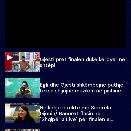
Gjesti pret finalen duke kërcyer në
shtëpi
Egli dhe Gjesti shkëmbejnë puthje
teksa shijojnë muzikën në pishinë
Në lidhje direkte me Sidorela
Gjonin/ Banorët flasin në
"Shqipëria Live" për finalen e
madhe