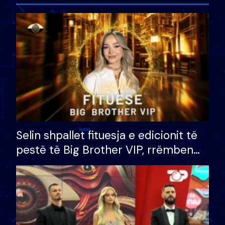
Selin shpallet fituesja e edicionit të
pestë të Big Brother VIP, rrëmben
çmimin e madh prej 100 mijë eurosh