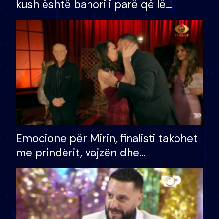
kush është banori i parë që lë
shtëpinë dhe humb mundësinë për
të fituar çmimin e madh
Emocione për Mirin, finalisti takohet
me prindërit, vajzën dhe
bashkëshorten: S’kemi ndonjë letër
divorci apo jo?