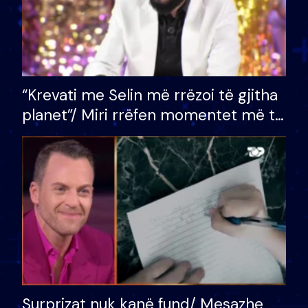
“Krevati me Selin më rrëzoi të gjitha
planet”/ Miri rrëfen momentet më të
bukura në shtëpinë e BB VIP: Do më
mungojë zilja e mëngjesit kur…
Surprizat nuk kanë fund/ Mesazhe