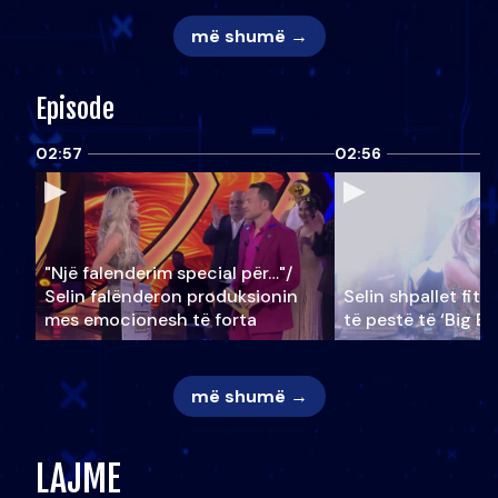
më shumë →
Episode
02:57
02:56
"Një falenderim special për…"/
Selin falënderon produksionin
Selin shpallet fitu
mes emocionesh të forta
të pestë të ‘Big Br
më shumë →
LAJME