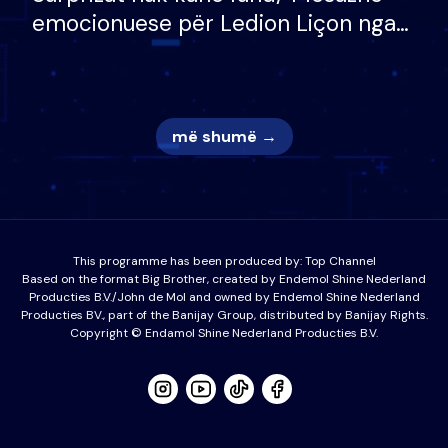
emocionuese për Ledion Liçon nga
nëna dhe fëmijët e tij, moderatori
nuk i mban dot lotët: Nuk meritoj…
më shumë →
This programme has been produced by:
Top Channel
Based on the format Big Brother, created by Endemol Shine Nederland
Producties B.V./John de Mol and owned by Endemol Shine Nederland
Producties BV., part of the Banijay Group, distributed by Banijay Rights.
Copyright © Endamol Shine Nederland Producties B.V.