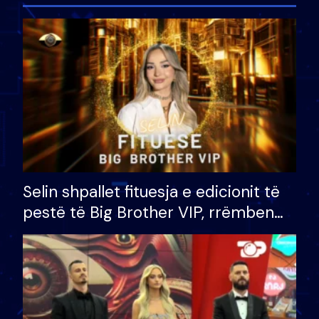
Selin shpallet fituesja e edicionit të
pestë të Big Brother VIP, rrëmben
çmimin e madh prej 100 mijë eurosh