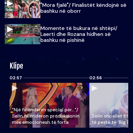
"Mora fjalë"/ Finalistët këndojnë së
bashku në oborr
Momente të bukura në shtëpi/
Laerti dhe Rozana hidhen së
bashku në pishinë
Klipe
02:57
02:56
"Një falenderim special për…"/
Selin falënderon produksionin
Selin shpallet fitu
mes emocionesh të forta
të pestë të ‘Big Br