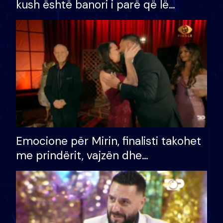
kush është banori i parë që lë
shtëpinë dhe humb mundësinë për
të fituar çmimin e madh
Emocione për Mirin, finalisti takohet
me prindërit, vajzën dhe
bashkëshorten: S’kemi ndonjë letër
divorci apo jo?