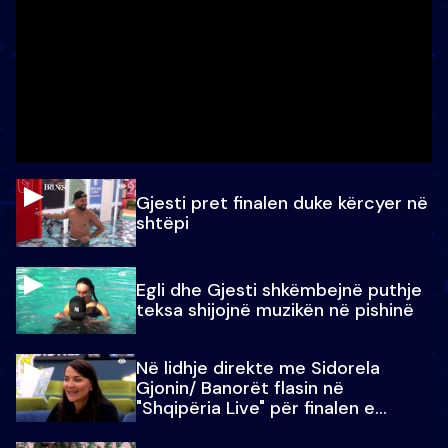
Gjesti pret finalen duke kërcyer në
shtëpi
Egli dhe Gjesti shkëmbejnë puthje
teksa shijojnë muzikën në pishinë
Në lidhje direkte me Sidorela
Gjonin/ Banorët flasin në
"Shqipëria Live" për finalen e
madhe