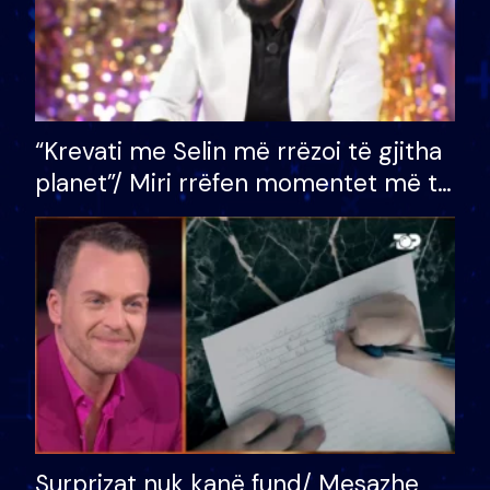
“Krevati me Selin më rrëzoi të gjitha
planet”/ Miri rrëfen momentet më të
bukura në shtëpinë e BB VIP: Do më
mungojë zilja e mëngjesit kur…
Surprizat nuk kanë fund/ Mesazhe