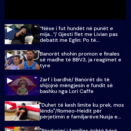
“Nëse i fut hundët në punët e
mija…”/ Gjesti flet me Livian pas
debatit me Eglin: Po të
paralajmëroj
Banorët shohin promon e finales
së madhe të BBV3, ja reagimet e
tyre
Zarf i bardhë/ Banorët do të
shijojnë mëngjesin e fundit së
bashku nga Lori Caffe
"Duhet të kesh limite ku prek, mos
lëndo"/Romeo-Heidit për
përjetimin e familjarëve:Nusja e
Julit…
"Përdorimi i familjes është bërë