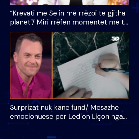
“Krevati me Selin më rrëzoi të gjitha
planet”/ Miri rrëfen momentet më të
bukura në shtëpinë e BB VIP: Do më
mungojë zilja e mëngjesit kur…
Surprizat nuk kanë fund/ Mesazhe
emocionuese për Ledion Liçon nga
nëna dhe fëmijët e tij, moderatori
nuk i mban dot lotët: Nuk meritoj…