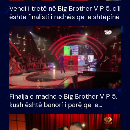
Vendi i tretë në Big Brother VIP 5, cili
është finalisti i radhës që lë shtëpinë
Finalja e madhe e Big Brother VIP 5,
kush është banori i parë që lë
shtëpinë dhe humb mundësinë për
të fituar çmimin e madh