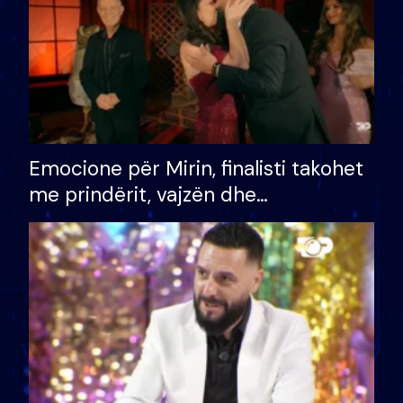
Emocione për Mirin, finalisti takohet
me prindërit, vajzën dhe
bashkëshorten: S’kemi ndonjë letër
divorci apo jo?