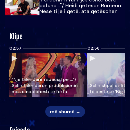
pafund…"/ Heidi qetëson Romeon:
Nëse ti je i qetë, ata qetësohen
Klipe
02:57
02:56
"Një falenderim special për…"/
Selin falënderon produksionin
Selin shpallet fitu
mes emocionesh të forta
të pestë të ‘Big Br
më shumë →