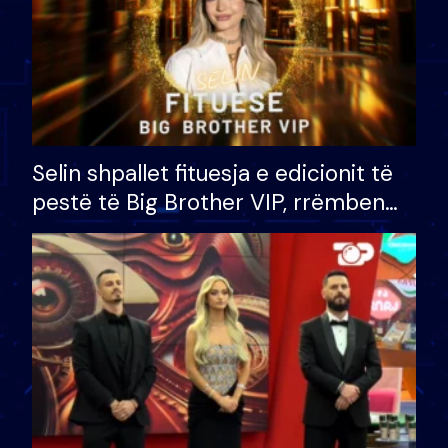
Selin shpallet fituesja e edicionit të
pestë të Big Brother VIP, rrëmben
çmimin e madh prej 100 mijë eurosh