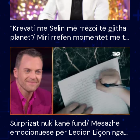
“Krevati me Selin më rrëzoi të gjitha
planet”/ Miri rrëfen momentet më të
bukura në shtëpinë e BB VIP: Do më
mungojë zilja e mëngjesit kur…
Surprizat nuk kanë fund/ Mesazhe
emocionuese për Ledion Liçon nga