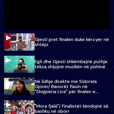
Gjesti pret finalen duke kërcyer në
shtëpi
Egli dhe Gjesti shkëmbejnë puthje
teksa shijojnë muzikën në pishinë
Në lidhje direkte me Sidorela
Gjonin/ Banorët flasin në
"Shqipëria Live" për finalen e
madhe
"Mora fjalë"/ Finalistët këndojnë së
bashku në oborr