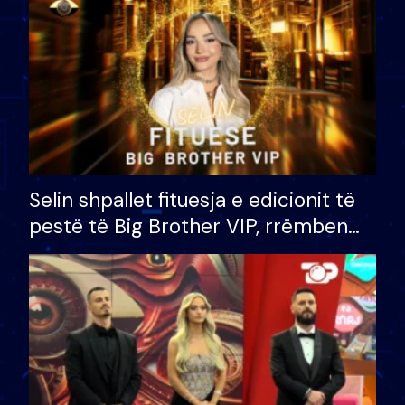
Selin shpallet fituesja e edicionit të
pestë të Big Brother VIP, rrëmben
çmimin e madh prej 100 mijë eurosh