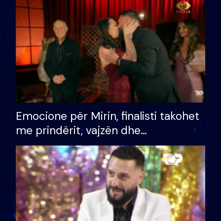
të fituar çmimin e madh
Emocione për Mirin, finalisti takohet
me prindërit, vajzën dhe
bashkëshorten: S’kemi ndonjë letër
divorci apo jo?