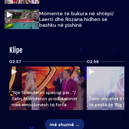
Momente të bukura në shtëpi/
Laerti dhe Rozana hidhen së
bashku në pishinë
Klipe
02:57
02:56
"Një falenderim special për…"/
Selin falënderon produksionin
Selin shpallet fitu
mes emocionesh të forta
të pestë të ‘Big Br
më shumë →