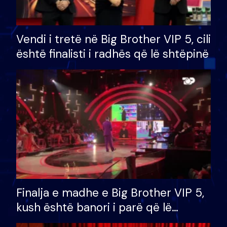
Vendi i tretë në Big Brother VIP 5, cili
është finalisti i radhës që lë shtëpinë
Finalja e madhe e Big Brother VIP 5,
kush është banori i parë që lë
shtëpinë dhe humb mundësinë për