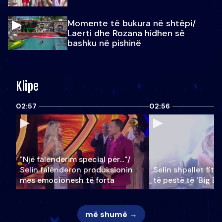
Momente të bukura në shtëpi/
Laerti dhe Rozana hidhen së
bashku në pishinë
Klipe
02:57
02:56
"Një falenderim special për…"/
Selin falënderon produksionin
Selin shpallet fitu
mes emocionesh të forta
të pestë të ‘Big Br
më shumë →