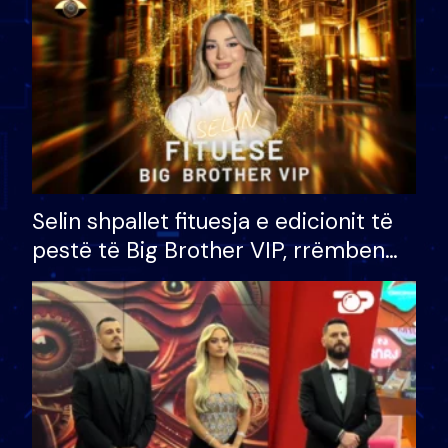
Selin shpallet fituesja e edicionit të
pestë të Big Brother VIP, rrëmben
çmimin e madh prej 100 mijë eurosh