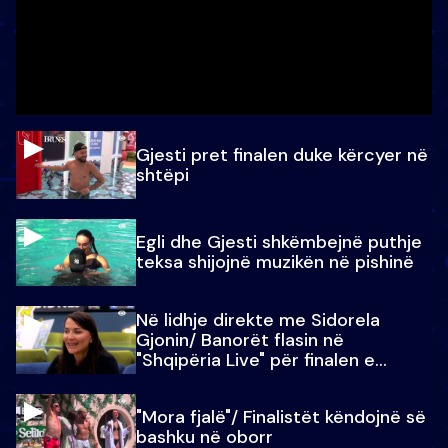
Gjesti pret finalen duke kërcyer në
shtëpi
Egli dhe Gjesti shkëmbejnë puthje
teksa shijojnë muzikën në pishinë
Në lidhje direkte me Sidorela
Gjonin/ Banorët flasin në
"Shqipëria Live" për finalen e
madhe
"Mora fjalë"/ Finalistët këndojnë së
bashku në oborr