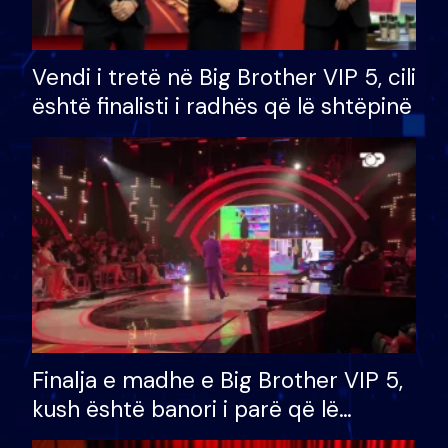
Vendi i tretë në Big Brother VIP 5, cili
është finalisti i radhës që lë shtëpinë
Finalja e madhe e Big Brother VIP 5,
kush është banori i parë që lë
shtëpinë dhe humb mundësinë për