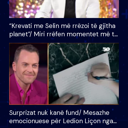
“Krevati me Selin më rrëzoi të gjitha
planet”/ Miri rrëfen momentet më të
bukura në shtëpinë e BB VIP: Do më
mungojë zilja e mëngjesit kur…
Surprizat nuk kanë fund/ Mesazhe
emocionuese për Ledion Liçon nga