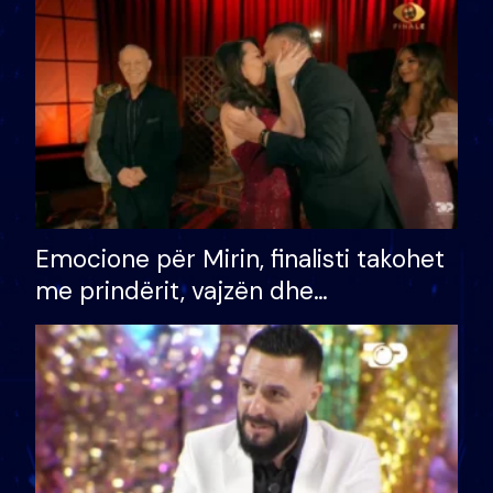
të fituar çmimin e madh
Emocione për Mirin, finalisti takohet
me prindërit, vajzën dhe
bashkëshorten: S’kemi ndonjë letër
divorci apo jo?