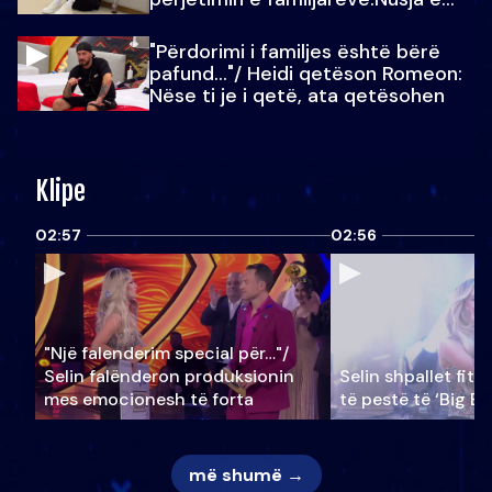
Julit…
"Përdorimi i familjes është bërë
pafund…"/ Heidi qetëson Romeon:
Nëse ti je i qetë, ata qetësohen
Klipe
02:57
02:56
"Një falenderim special për…"/
Selin falënderon produksionin
Selin shpallet fitu
mes emocionesh të forta
të pestë të ‘Big Br
më shumë →