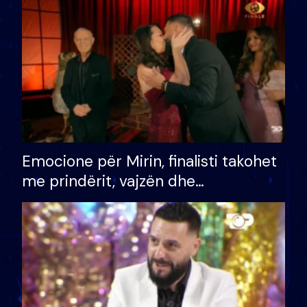
të fituar çmimin e madh
Emocione për Mirin, finalisti takohet
me prindërit, vajzën dhe
bashkëshorten: S’kemi ndonjë letër
divorci apo jo?