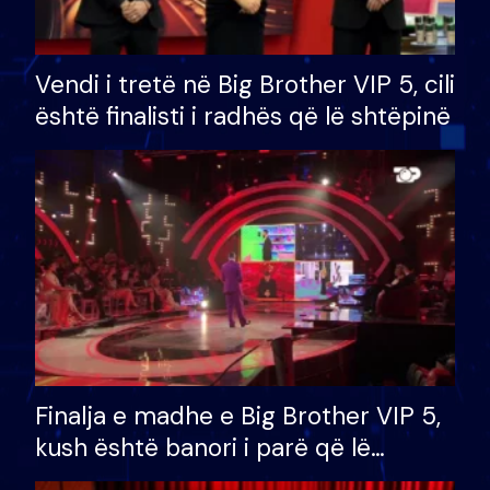
Vendi i tretë në Big Brother VIP 5, cili
është finalisti i radhës që lë shtëpinë
Finalja e madhe e Big Brother VIP 5,
kush është banori i parë që lë
shtëpinë dhe humb mundësinë për