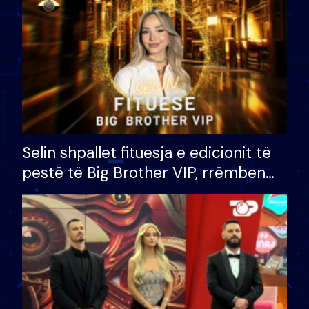
Selin shpallet fituesja e edicionit të
pestë të Big Brother VIP, rrëmben
çmimin e madh prej 100 mijë eurosh