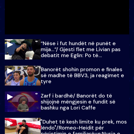
“Nëse i fut hundët në punët e
mija…”/ Gjesti flet me Livian pas
debatit me Eglin: Po të
paralajmëroj
Banorët shohin promon e finales
së madhe të BBV3, ja reagimet e
tyre
Zarf i bardhë/ Banorët do të
shijojnë mëngjesin e fundit së
bashku nga Lori Caffe
"Duhet të kesh limite ku prek, mos
lëndo"/Romeo-Heidit për
përjetimin e familjarëve:Nusja e