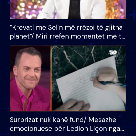
“Krevati me Selin më rrëzoi të gjitha
planet”/ Miri rrëfen momentet më të
bukura në shtëpinë e BB VIP: Do më
mungojë zilja e mëngjesit kur…
Surprizat nuk kanë fund/ Mesazhe
emocionuese për Ledion Liçon nga