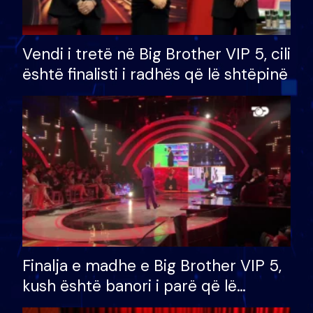
Vendi i tretë në Big Brother VIP 5, cili
është finalisti i radhës që lë shtëpinë
Finalja e madhe e Big Brother VIP 5,
kush është banori i parë që lë
shtëpinë dhe humb mundësinë për