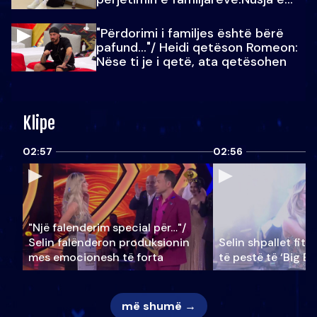
Julit…
"Përdorimi i familjes është bërë
pafund…"/ Heidi qetëson Romeon:
Nëse ti je i qetë, ata qetësohen
Klipe
02:57
02:56
"Një falenderim special për…"/
Selin falënderon produksionin
Selin shpallet fitu
mes emocionesh të forta
të pestë të ‘Big Br
më shumë →