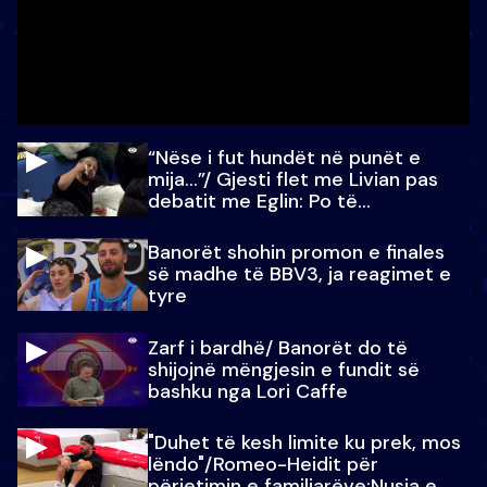
“Nëse i fut hundët në punët e
mija…”/ Gjesti flet me Livian pas
debatit me Eglin: Po të
paralajmëroj
Banorët shohin promon e finales
së madhe të BBV3, ja reagimet e
tyre
Zarf i bardhë/ Banorët do të
shijojnë mëngjesin e fundit së
bashku nga Lori Caffe
"Duhet të kesh limite ku prek, mos
lëndo"/Romeo-Heidit për
përjetimin e familjarëve:Nusja e