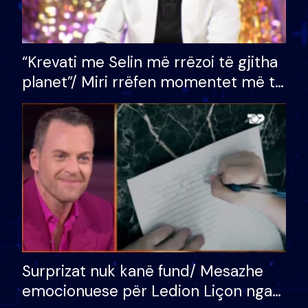
“Krevati me Selin më rrëzoi të gjitha
planet”/ Miri rrëfen momentet më të
bukura në shtëpinë e BB VIP: Do më
mungojë zilja e mëngjesit kur…
Surprizat nuk kanë fund/ Mesazhe
emocionuese për Ledion Liçon nga