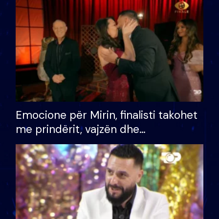
të fituar çmimin e madh
Emocione për Mirin, finalisti takohet
me prindërit, vajzën dhe
bashkëshorten: S’kemi ndonjë letër
divorci apo jo?