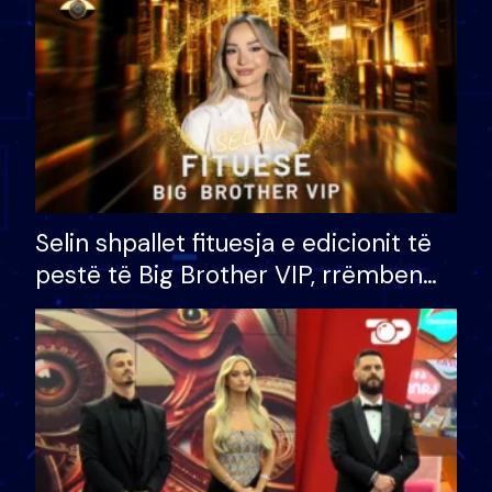
Selin shpallet fituesja e edicionit të
pestë të Big Brother VIP, rrëmben
çmimin e madh prej 100 mijë eurosh