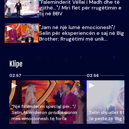
"Faleminderit Vëllai i Madh dhe të
gjithë…"/ Miri flet për rrugëtimin e
tij në BBV
"Jam në një lumë emocionesh"/
Selin për eksperiencën e saj në Big
Brother: Rrugëtimi më unik…
Klipe
02:57
02:56
"Një falenderim special për…"/
Selin falënderon produksionin
Selin shpallet fitu
mes emocionesh të forta
të pestë të ‘Big Br