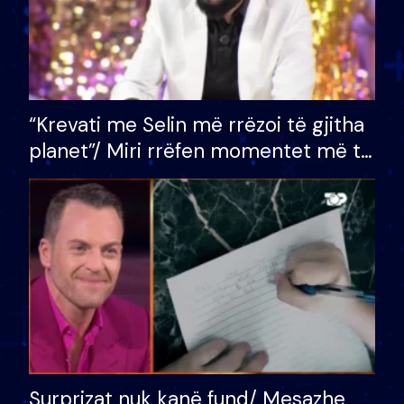
“Krevati me Selin më rrëzoi të gjitha
planet”/ Miri rrëfen momentet më të
bukura në shtëpinë e BB VIP: Do më
mungojë zilja e mëngjesit kur…
Surprizat nuk kanë fund/ Mesazhe