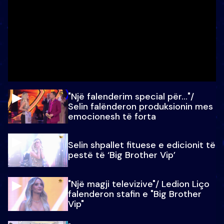
"Një falenderim special për…"/
Selin falënderon produksionin mes
emocionesh të forta
Selin shpallet fituese e edicionit të
pestë të ‘Big Brother Vip’
"Një magji televizive"/ Ledion Liço
falenderon stafin e "Big Brother
Vip"