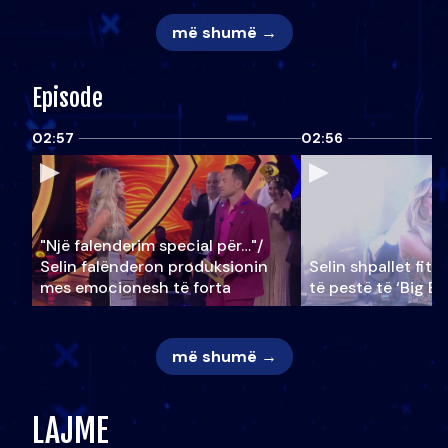
më shumë →
Episode
02:57
02:56
"Një falenderim special për…"/
Selin falënderon produksionin
Selin shpallet fitu
mes emocionesh të forta
të pestë të ‘Big Br
më shumë →
LAJME