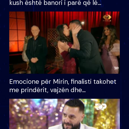
kush është banori i parë që lë
shtëpinë dhe humb mundësinë për
të fituar çmimin e madh
Emocione për Mirin, finalisti takohet
me prindërit, vajzën dhe
bashkëshorten: S’kemi ndonjë letër
divorci apo jo?