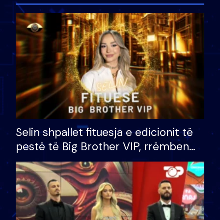
Selin shpallet fituesja e edicionit të
pestë të Big Brother VIP, rrëmben
çmimin e madh prej 100 mijë eurosh