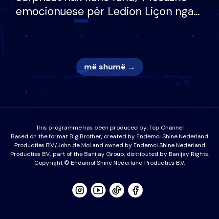
emocionuese për Ledion Liçon nga
nëna dhe fëmijët e tij, moderatori
nuk i mban dot lotët: Nuk meritoj…
më shumë →
This programme has been produced by:
Top Channel
Based on the format Big Brother, created by Endemol Shine Nederland
Producties B.V./John de Mol and owned by Endemol Shine Nederland
Producties BV., part of the Banijay Group, distributed by Banijay Rights.
Copyright © Endamol Shine Nederland Producties B.V.