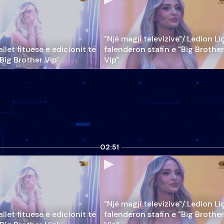
"Një magji televizive"/ Ledion Li
llet fituese e edicionit të
falenderon stafin e "Big Brother
‘Big Brother Vip’
Vip"
02:51
"Një magji televizive"/ Ledion Li
llet fituese e edicionit të
falenderon stafin e "Big Brother