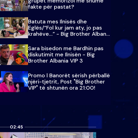
grupet memorizoi më shumë
fakte për pastat?
Batuta mes Ilnisës dhe
Eglës/“Fol kur jam aty, jo pas
krahëve…” - Big Brother Albania
VIP 3
Sara bisedon me Bardhin pas
diskutimit me Ilnisën - Big
Brother Albania VIP 3
Promo l Banorët sërish përballë
njëri-tjetrit, Post "Big Brother
VIP" të shtunën ora 21:00!
02:45