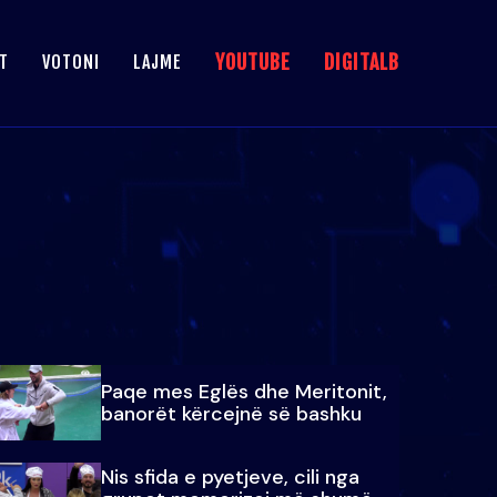
YOUTUBE
DIGITALB
T
VOTONI
LAJME
Paqe mes Eglës dhe Meritonit,
banorët kërcejnë së bashku
Nis sfida e pyetjeve, cili nga