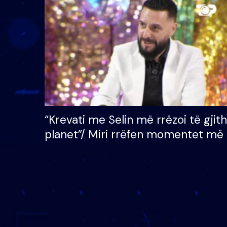
çmimin e madh prej 100
mijë eurosh
“Krevati me Selin më rrëzoi të gjit
planet”/ Miri rrëfen momentet më 
bukura në shtëpinë e BB VIP: Do 
mungojë zilja e mëngjesit kur…