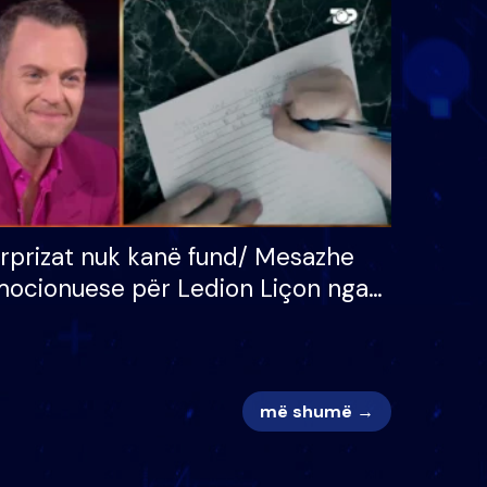
 për
S’kemi ndonjë letër divorci
adh
apo jo?
rprizat nuk kanë fund/ Mesazhe
ocionuese për Ledion Liçon nga
na dhe fëmijët e tij, moderatori
k i mban dot lotët: Nuk meritoj…
më shumë →