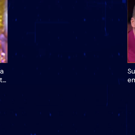
dhe humb mundësinë
të fituar çmimin e m
ha
Su
të
em
më
në
nu