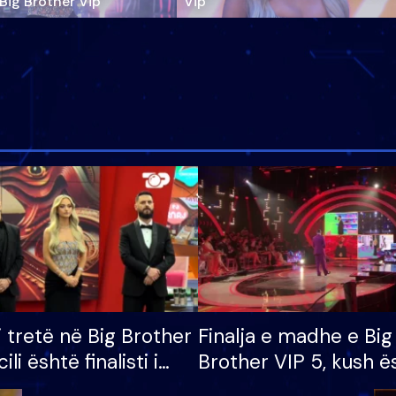
‘Big Brother Vip’
Vip"
i tretë në Big Brother
Finalja e madhe e Big
cili është finalisti i
Brother VIP 5, kush ë
 që lë shtëpinë
banori i parë që lë sh