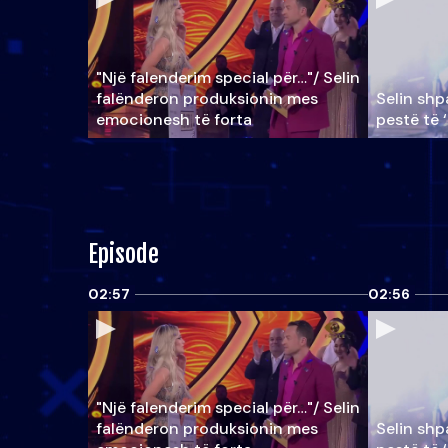
"Një falenderim special për…"/ Selin
falënderon produksionin mes
Selin shpa
emocionesh të forta
pestë të 
Episode
02:57
02:56
"Një falenderim special për…"/ Selin
falënderon produksionin mes
Selin shpa