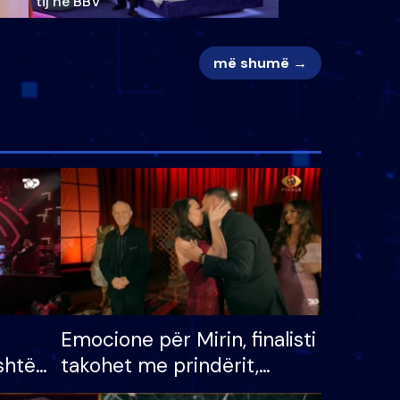
tij në BBV
më shumë →
Emocione për Mirin, finalisti
shtë
takohet me prindërit,
tëpinë
vajzën dhe bashkëshorten: