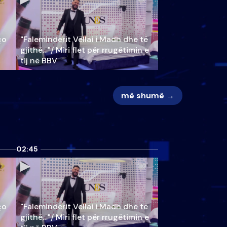
ço
"Faleminderit Vëllai i Madh dhe të
gjithë…"/ Miri flet për rrugëtimin e
tij në BBV
më shumë →
02:45
ço
"Faleminderit Vëllai i Madh dhe të
gjithë…"/ Miri flet për rrugëtimin e