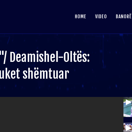
HOME
VIDEO
BANORË
"/ Deamishel-Oltës:
 duket shëmtuar