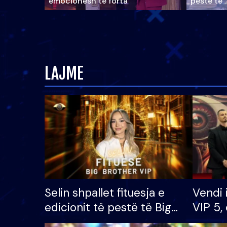
emocionesh të forta
pestë të 
LAJME
Selin shpallet fituesja e
Vendi 
edicionit të pestë të Big
VIP 5, 
Brother VIP, rrëmben
radhës