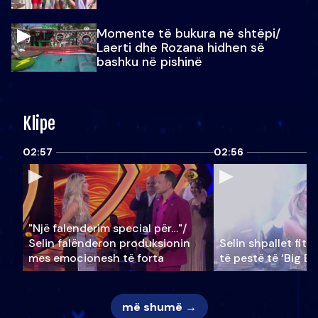
Momente të bukura në shtëpi/
Laerti dhe Rozana hidhen së
bashku në pishinë
Klipe
02:57
02:56
"Një falenderim special për…"/
Selin falënderon produksionin
Selin shpallet fitu
mes emocionesh të forta
të pestë të ‘Big Br
më shumë →