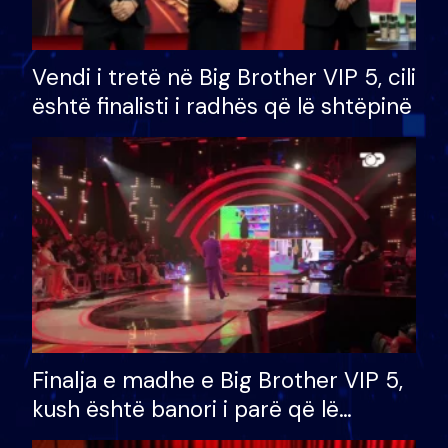
Vendi i tretë në Big Brother VIP 5, cili
është finalisti i radhës që lë shtëpinë
Finalja e madhe e Big Brother VIP 5,
kush është banori i parë që lë
shtëpinë dhe humb mundësinë për