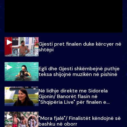
Gjesti pret finalen duke kërcyer në
shtëpi
Egli dhe Gjesti shkëmbejnë puthje
teksa shijojnë muzikën në pishinë
Në lidhje direkte me Sidorela
Gjonin/ Banorët flasin në
"Shqipëria Live" për finalen e
madhe
"Mora fjalë"/ Finalistët këndojnë së
bashku në oborr