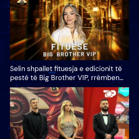
Selin shpallet fituesja e edicionit të
pestë të Big Brother VIP, rrëmben
çmimin e madh prej 100 mijë eurosh