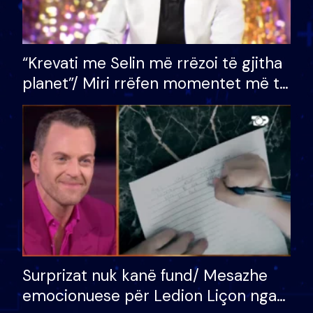
“Krevati me Selin më rrëzoi të gjitha
planet”/ Miri rrëfen momentet më të
bukura në shtëpinë e BB VIP: Do më
mungojë zilja e mëngjesit kur…
Surprizat nuk kanë fund/ Mesazhe
emocionuese për Ledion Liçon nga