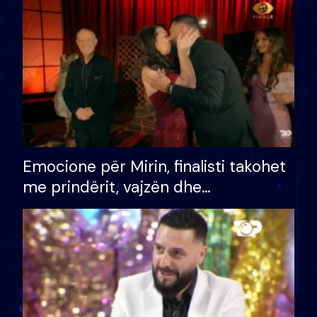
të fituar çmimin e madh
Emocione për Mirin, finalisti takohet
me prindërit, vajzën dhe
bashkëshorten: S’kemi ndonjë letër
divorci apo jo?