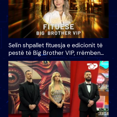
Selin shpallet fituesja e edicionit të
pestë të Big Brother VIP, rrëmben
çmimin e madh prej 100 mijë eurosh