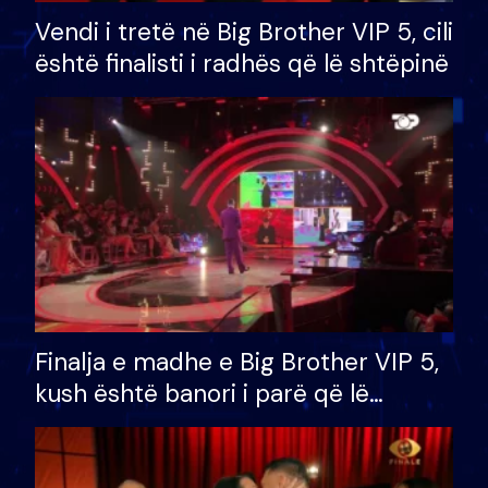
Vendi i tretë në Big Brother VIP 5, cili
është finalisti i radhës që lë shtëpinë
Finalja e madhe e Big Brother VIP 5,
kush është banori i parë që lë
shtëpinë dhe humb mundësinë për
të fituar çmimin e madh