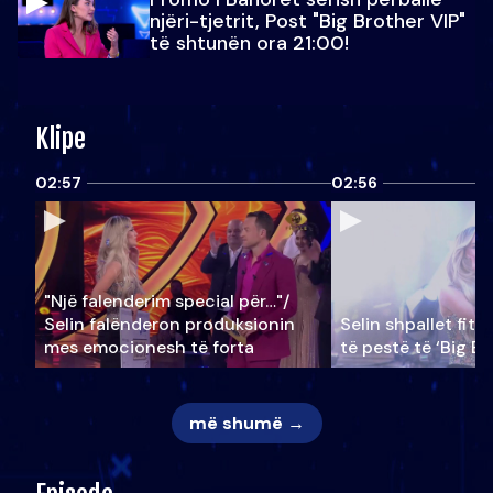
njëri-tjetrit, Post "Big Brother VIP"
të shtunën ora 21:00!
Klipe
02:57
02:56
"Një falenderim special për…"/
Selin falënderon produksionin
Selin shpallet fitu
mes emocionesh të forta
të pestë të ‘Big Br
më shumë →