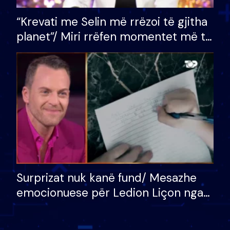
“Krevati me Selin më rrëzoi të gjitha
planet”/ Miri rrëfen momentet më të
bukura në shtëpinë e BB VIP: Do më
mungojë zilja e mëngjesit kur…
Surprizat nuk kanë fund/ Mesazhe
emocionuese për Ledion Liçon nga
nëna dhe fëmijët e tij, moderatori
nuk i mban dot lotët: Nuk meritoj…