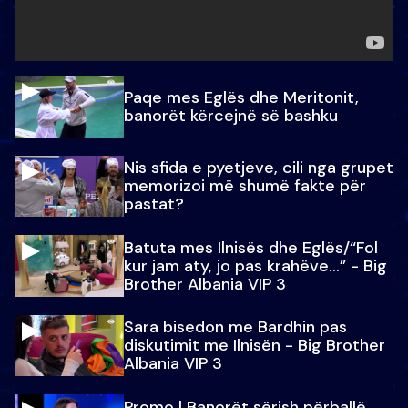
Paqe mes Eglës dhe Meritonit,
banorët kërcejnë së bashku
Nis sfida e pyetjeve, cili nga grupet
memorizoi më shumë fakte për
pastat?
Batuta mes Ilnisës dhe Eglës/“Fol
kur jam aty, jo pas krahëve…” - Big
Brother Albania VIP 3
Sara bisedon me Bardhin pas
diskutimit me Ilnisën - Big Brother
Albania VIP 3
Promo l Banorët sërish përballë