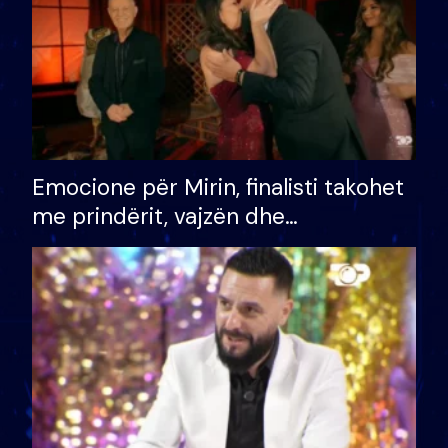
Emocione për Mirin, finalisti takohet
me prindërit, vajzën dhe
bashkëshorten: S’kemi ndonjë letër
divorci apo jo?