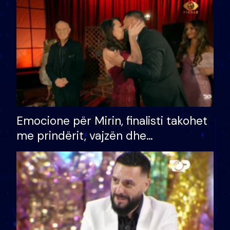
të fituar çmimin e madh
Emocione për Mirin, finalisti takohet
me prindërit, vajzën dhe
bashkëshorten: S’kemi ndonjë letër
divorci apo jo?