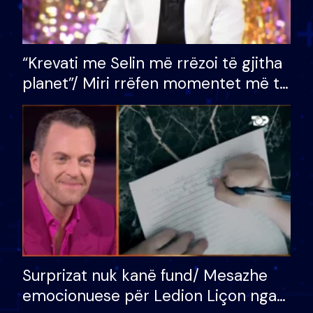
“Krevati me Selin më rrëzoi të gjitha
planet”/ Miri rrëfen momentet më të
bukura në shtëpinë e BB VIP: Do më
mungojë zilja e mëngjesit kur…
Surprizat nuk kanë fund/ Mesazhe
emocionuese për Ledion Liçon nga