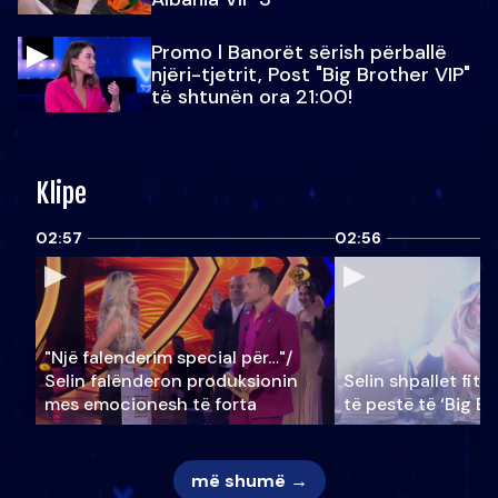
Promo l Banorët sërish përballë
njëri-tjetrit, Post "Big Brother VIP"
të shtunën ora 21:00!
Klipe
02:57
02:56
"Një falenderim special për…"/
Selin falënderon produksionin
Selin shpallet fitu
mes emocionesh të forta
të pestë të ‘Big Br
më shumë →