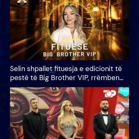
Selin shpallet fituesja e edicionit të
pestë të Big Brother VIP, rrëmben
çmimin e madh prej 100 mijë eurosh