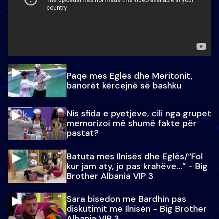
Paqe mes Eglës dhe Meritonit,
banorët kërcejnë së bashku
Nis sfida e pyetjeve, cili nga grupet
memorizoi më shumë fakte për
pastat?
Batuta mes Ilnisës dhe Eglës/“Fol
kur jam aty, jo pas krahëve…” - Big
Brother Albania VIP 3
Sara bisedon me Bardhin pas
diskutimit me Ilnisën - Big Brother
Albania VIP 3