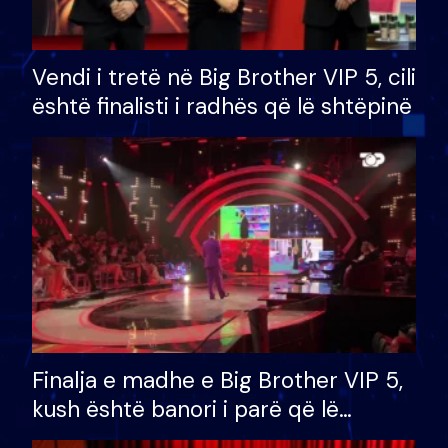
Vendi i tretë në Big Brother VIP 5, cili
është finalisti i radhës që lë shtëpinë
Finalja e madhe e Big Brother VIP 5,
kush është banori i parë që lë
shtëpinë dhe humb mundësinë për