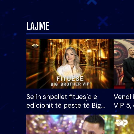
LAJME
Selin shpallet fituesja e
Vendi 
edicionit të pestë të Big
VIP 5, 
Brother VIP, rrëmben
radhës
çmimin e madh prej 100
mijë eurosh