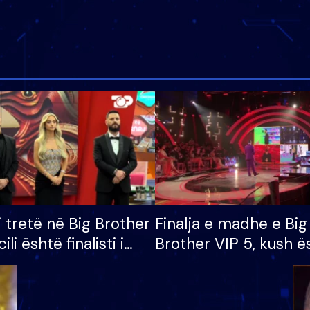
i tretë në Big Brother
Finalja e madhe e Big
cili është finalisti i
Brother VIP 5, kush ë
 që lë shtëpinë
banori i parë që lë sh
dhe humb mundësinë
të fituar çmimin e m