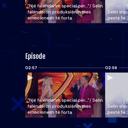
"Një falenderim special për…"/ Selin
falënderon produksionin mes
Selin shpa
emocionesh të forta
pestë të 
Episode
02:57
02:56
"Një falenderim special për…"/ Selin
falënderon produksionin mes
Selin shpa
emocionesh të forta
pestë të 