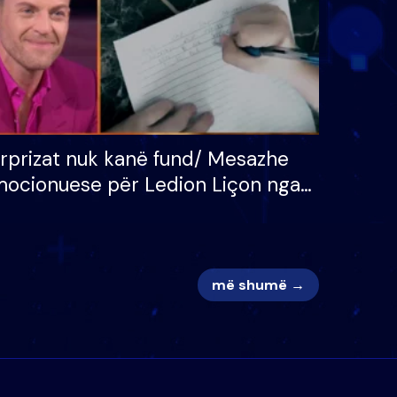
rprizat nuk kanë fund/ Mesazhe
ocionuese për Ledion Liçon nga
na dhe fëmijët e tij, moderatori
k i mban dot lotët: Nuk meritoj…
më shumë →