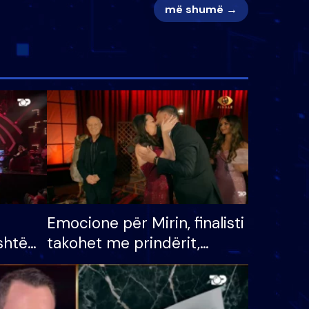
më shumë →
Emocione për Mirin, finalisti
shtë
takohet me prindërit,
tëpinë
vajzën dhe bashkëshorten:
 për
S’kemi ndonjë letër divorci
adh
apo jo?