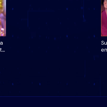
ha
Su
të
em
më
në
nu