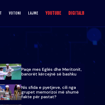
YOUTUBE
DIGITALB
T
VOTONI
LAJME
Paqe mes Eglës dhe Meritonit,
banorët kërcejnë së bashku
Nis sfida e pyetjeve, cili nga
grupet memorizoi më shumë
fakte për pastat?