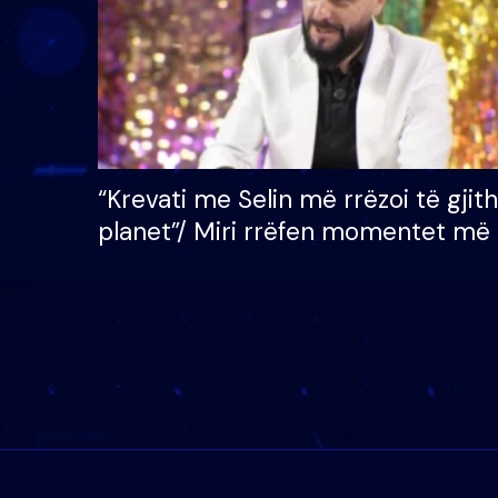
“Krevati me Selin më rrëzoi të gjit
planet”/ Miri rrëfen momentet më 
bukura në shtëpinë e BB VIP: Do 
mungojë zilja e mëngjesit kur…