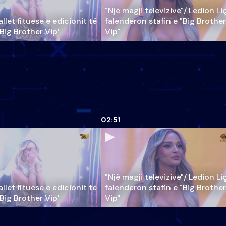
"Një magji televizive"/ Ledion Li
llet fituese e edicionit të
falenderon stafin e "Big Brother
‘Big Brother Vip’
Vip"
02:51
"Një magji televizive"/ Ledion Li
llet fituese e edicionit të
falenderon stafin e "Big Brother
‘Big Brother Vip’
Vip"