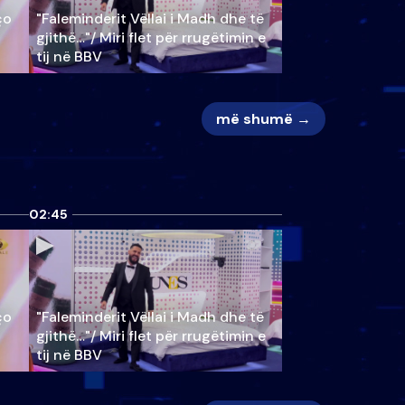
ço
"Faleminderit Vëllai i Madh dhe të
gjithë…"/ Miri flet për rrugëtimin e
tij në BBV
më shumë →
02:45
ço
"Faleminderit Vëllai i Madh dhe të
gjithë…"/ Miri flet për rrugëtimin e
tij në BBV