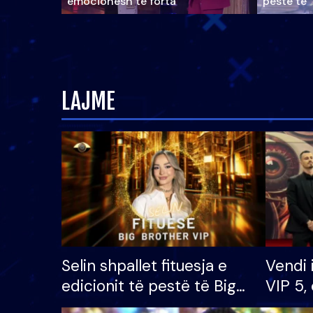
emocionesh të forta
pestë të 
LAJME
Selin shpallet fituesja e
Vendi 
edicionit të pestë të Big
VIP 5, 
Brother VIP, rrëmben
radhës