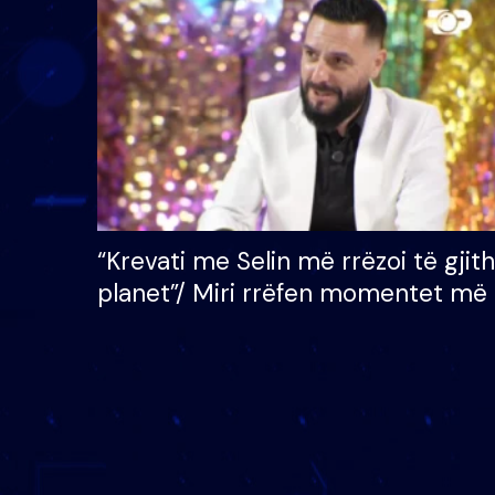
çmimin e madh prej 100
mijë eurosh
“Krevati me Selin më rrëzoi të gjit
planet”/ Miri rrëfen momentet më 
bukura në shtëpinë e BB VIP: Do 
mungojë zilja e mëngjesit kur…