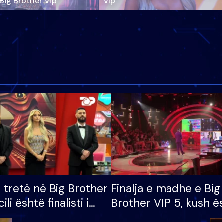
‘Big Brother Vip’
Vip"
i tretë në Big Brother
Finalja e madhe e Big
cili është finalisti i
Brother VIP 5, kush ë
 që lë shtëpinë
banori i parë që lë sh