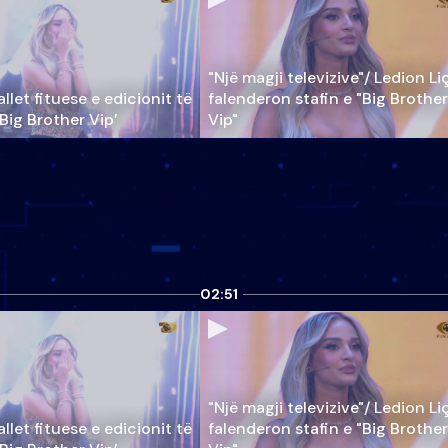
"Një magji televizive"/ Ledion Li
llet fituese e edicionit të
falenderon stafin e "Big Brother
‘Big Brother Vip’
Vip"
02:51
"Një magji televizive"/ Ledion Li
llet fituese e edicionit të
falenderon stafin e "Big Brother