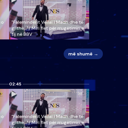
ço
"Faleminderit Vëllai i Madh dhe të
gjithë…"/ Miri flet për rrugëtimin e
tij në BBV
më shumë →
02:45
ço
"Faleminderit Vëllai i Madh dhe të
gjithë…"/ Miri flet për rrugëtimin e