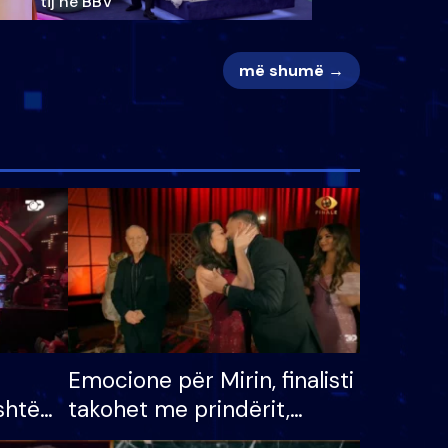
tij në BBV
më shumë →
Emocione për Mirin, finalisti
shtë
takohet me prindërit,
tëpinë
vajzën dhe bashkëshorten: