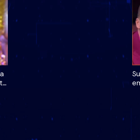
dhe humb mundësinë
të fituar çmimin e m
ha
Su
të
em
më
në
nu