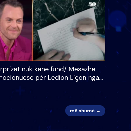
 për
S’kemi ndonjë letër divorci
adh
apo jo?
rprizat nuk kanë fund/ Mesazhe
ocionuese për Ledion Liçon nga
na dhe fëmijët e tij, moderatori
k i mban dot lotët: Nuk meritoj…
më shumë →