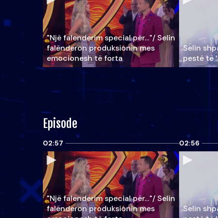
"Një falenderim special për…"/ Selin
falënderon produksionin mes
Selin shpa
emocionesh të forta
pestë të 
Episode
02:57
02:56
"Një falenderim special për…"/ Selin
falënderon produksionin mes
Selin shpa