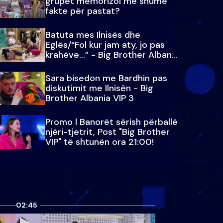
grupet memorizoi më shumë
fakte për pastat?
Batuta mes Ilnisës dhe
Eglës/“Fol kur jam aty, jo pas
krahëve…” - Big Brother Albania
VIP 3
Sara bisedon me Bardhin pas
diskutimit me Ilnisën - Big
Brother Albania VIP 3
Promo l Banorët sërish përballë
njëri-tjetrit, Post "Big Brother
VIP" të shtunën ora 21:00!
02:45