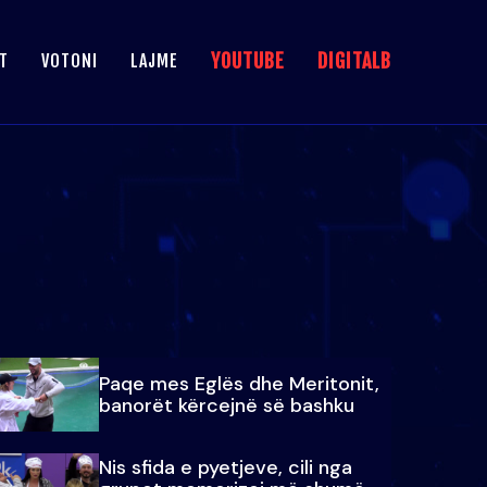
YOUTUBE
DIGITALB
T
VOTONI
LAJME
Paqe mes Eglës dhe Meritonit,
banorët kërcejnë së bashku
Nis sfida e pyetjeve, cili nga