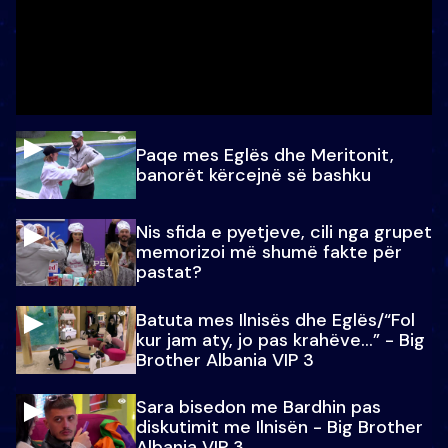
Paqe mes Eglës dhe Meritonit,
banorët kërcejnë së bashku
Nis sfida e pyetjeve, cili nga grupet
memorizoi më shumë fakte për
pastat?
Batuta mes Ilnisës dhe Eglës/“Fol
kur jam aty, jo pas krahëve…” - Big
Brother Albania VIP 3
Sara bisedon me Bardhin pas
diskutimit me Ilnisën - Big Brother
Albania VIP 3