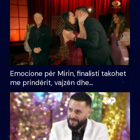
të fituar çmimin e madh
Emocione për Mirin, finalisti takohet
me prindërit, vajzën dhe
bashkëshorten: S’kemi ndonjë letër
divorci apo jo?