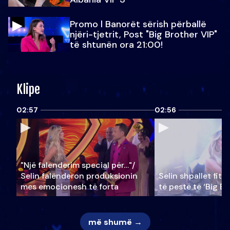
Promo l Banorët sërish përballë
njëri-tjetrit, Post "Big Brother VIP"
të shtunën ora 21:00!
Klipe
02:57
02:56
"Një falenderim special për…"/
Selin falënderon produksionin
Selin shpallet fitu
mes emocionesh të forta
të pestë të ‘Big Br
më shumë →