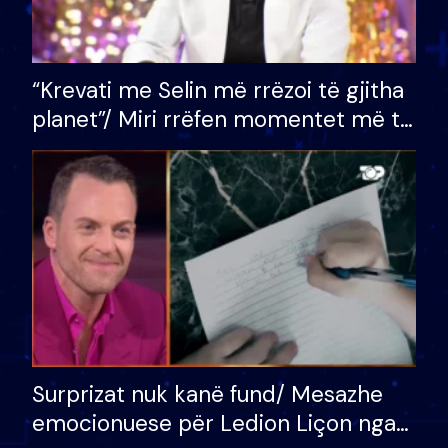
“Krevati me Selin më rrëzoi të gjitha
planet”/ Miri rrëfen momentet më të
bukura në shtëpinë e BB VIP: Do më
mungojë zilja e mëngjesit kur…
Surprizat nuk kanë fund/ Mesazhe
emocionuese për Ledion Liçon nga