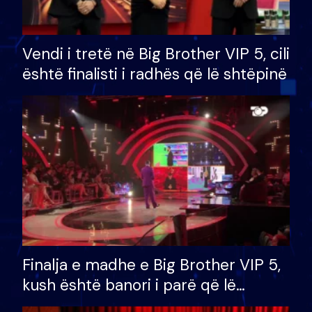
Vendi i tretë në Big Brother VIP 5, cili
është finalisti i radhës që lë shtëpinë
Finalja e madhe e Big Brother VIP 5,
kush është banori i parë që lë
shtëpinë dhe humb mundësinë për