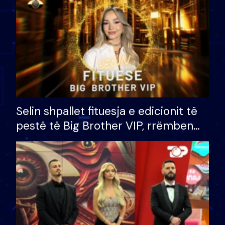
Selin shpallet fituesja e edicionit të
pestë të Big Brother VIP, rrëmben
çmimin e madh prej 100 mijë eurosh