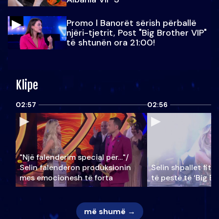
Promo l Banorët sërish përballë
njëri-tjetrit, Post "Big Brother VIP"
të shtunën ora 21:00!
Klipe
02:57
02:56
"Një falenderim special për…"/
Selin falënderon produksionin
Selin shpallet fitu
mes emocionesh të forta
të pestë të ‘Big Br
më shumë →