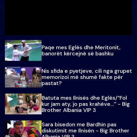
Paqe mes Eglës dhe Meritonit,
banorët kërcejnë së bashku
Nis sfida e pyetjeve, cili nga grupet
memorizoi më shumë fakte për
pastat?
Batuta mes Ilnisës dhe Eglës/“Fol
kur jam aty, jo pas krahëve…” - Big
Brother Albania VIP 3
Sara bisedon me Bardhin pas
diskutimit me Ilnisën - Big Brother
Albania VIP 3