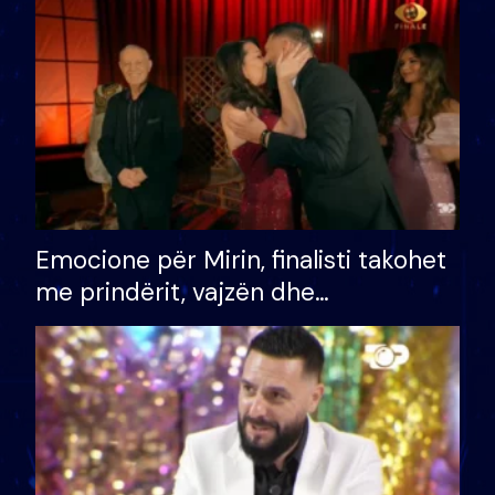
të fituar çmimin e madh
Emocione për Mirin, finalisti takohet
me prindërit, vajzën dhe
bashkëshorten: S’kemi ndonjë letër
divorci apo jo?