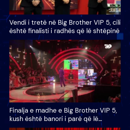
Vendi i tretë në Big Brother VIP 5, cili
është finalisti i radhës që lë shtëpinë
Finalja e madhe e Big Brother VIP 5,
kush është banori i parë që lë
shtëpinë dhe humb mundësinë për