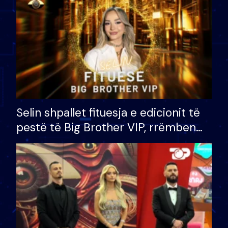
Selin shpallet fituesja e edicionit të
pestë të Big Brother VIP, rrëmben
çmimin e madh prej 100 mijë eurosh