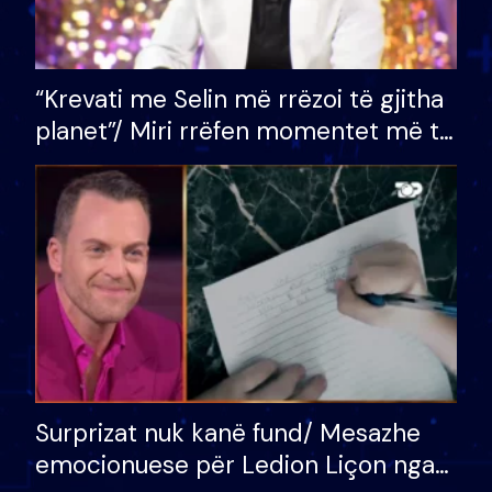
“Krevati me Selin më rrëzoi të gjitha
planet”/ Miri rrëfen momentet më të
bukura në shtëpinë e BB VIP: Do më
mungojë zilja e mëngjesit kur…
Surprizat nuk kanë fund/ Mesazhe
emocionuese për Ledion Liçon nga