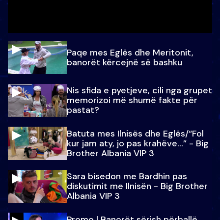
Paqe mes Eglës dhe Meritonit,
banorët kërcejnë së bashku
Nis sfida e pyetjeve, cili nga grupet
memorizoi më shumë fakte për
pastat?
Batuta mes Ilnisës dhe Eglës/“Fol
kur jam aty, jo pas krahëve…” - Big
Brother Albania VIP 3
Sara bisedon me Bardhin pas
diskutimit me Ilnisën - Big Brother
Albania VIP 3
Promo l Banorët sërish përballë