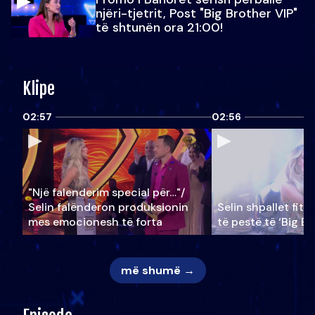
njëri-tjetrit, Post "Big Brother VIP"
të shtunën ora 21:00!
Klipe
02:57
02:56
"Një falenderim special për…"/
Selin falënderon produksionin
Selin shpallet fitu
mes emocionesh të forta
të pestë të ‘Big Br
më shumë →