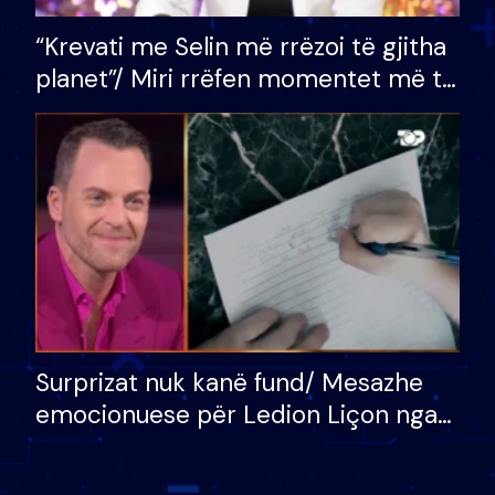
“Krevati me Selin më rrëzoi të gjitha
planet”/ Miri rrëfen momentet më të
bukura në shtëpinë e BB VIP: Do më
mungojë zilja e mëngjesit kur…
Surprizat nuk kanë fund/ Mesazhe
emocionuese për Ledion Liçon nga
nëna dhe fëmijët e tij, moderatori
nuk i mban dot lotët: Nuk meritoj…