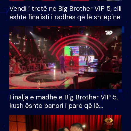
Vendi i tretë në Big Brother VIP 5, cili
është finalisti i radhës që lë shtëpinë
Finalja e madhe e Big Brother VIP 5,
kush është banori i parë që lë
shtëpinë dhe humb mundësinë për
të fituar çmimin e madh