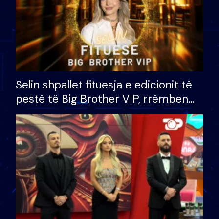
Selin shpallet fituesja e edicionit të
pestë të Big Brother VIP, rrëmben
çmimin e madh prej 100 mijë eurosh