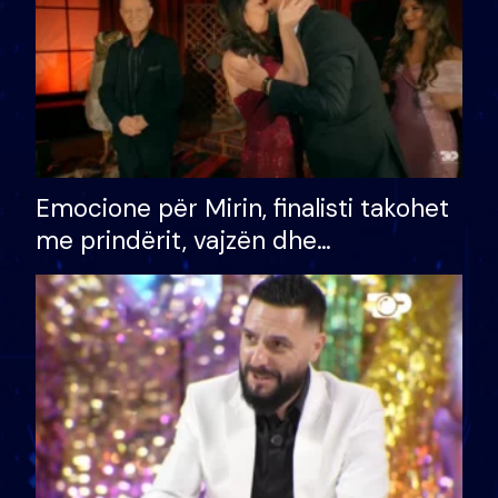
Emocione për Mirin, finalisti takohet
me prindërit, vajzën dhe
bashkëshorten: S’kemi ndonjë letër
divorci apo jo?