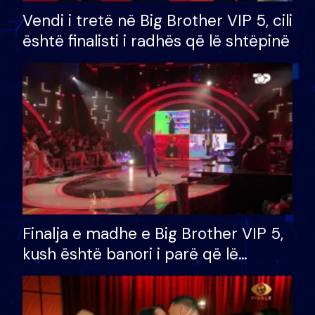
Vendi i tretë në Big Brother VIP 5, cili
është finalisti i radhës që lë shtëpinë
Finalja e madhe e Big Brother VIP 5,
kush është banori i parë që lë
shtëpinë dhe humb mundësinë për
të fituar çmimin e madh