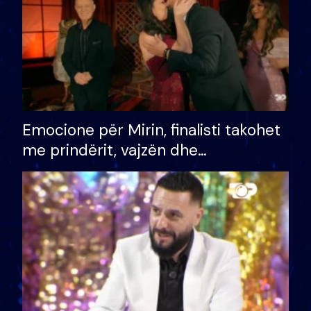
Emocione për Mirin, finalisti takohet
me prindërit, vajzën dhe
bashkëshorten: S’kemi ndonjë letër
divorci apo jo?