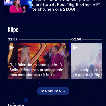
njëri-tjetrit, Post "Big Brother VIP"
të shtunën ora 21:00!
Klipe
02:57
02:56
"Një falenderim special për…"/
Selin falënderon produksionin
Selin shpallet fitu
mes emocionesh të forta
të pestë të ‘Big Br
më shumë →