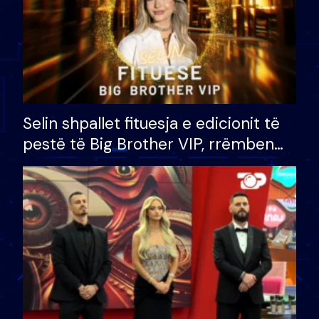
Selin shpallet fituesja e edicionit të
pestë të Big Brother VIP, rrëmben
çmimin e madh prej 100 mijë eurosh