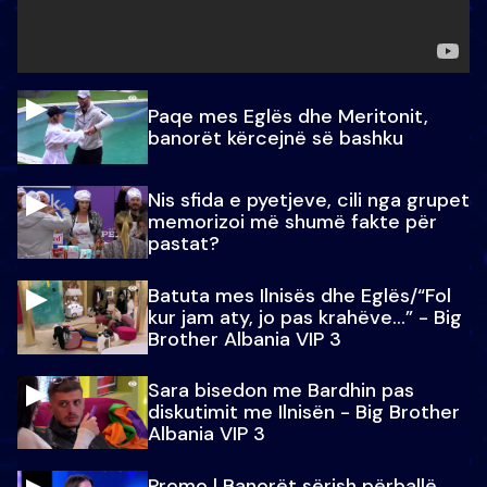
Paqe mes Eglës dhe Meritonit,
banorët kërcejnë së bashku
Nis sfida e pyetjeve, cili nga grupet
memorizoi më shumë fakte për
pastat?
Batuta mes Ilnisës dhe Eglës/“Fol
kur jam aty, jo pas krahëve…” - Big
Brother Albania VIP 3
Sara bisedon me Bardhin pas
diskutimit me Ilnisën - Big Brother
Albania VIP 3
Promo l Banorët sërish përballë