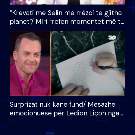
“Krevati me Selin më rrëzoi të gjitha
planet”/ Miri rrëfen momentet më të
bukura në shtëpinë e BB VIP: Do më
mungojë zilja e mëngjesit kur…
Surprizat nuk kanë fund/ Mesazhe
emocionuese për Ledion Liçon nga
nëna dhe fëmijët e tij, moderatori
nuk i mban dot lotët: Nuk meritoj…