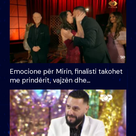
të fituar çmimin e madh
Emocione për Mirin, finalisti takohet
me prindërit, vajzën dhe
bashkëshorten: S’kemi ndonjë letër
divorci apo jo?