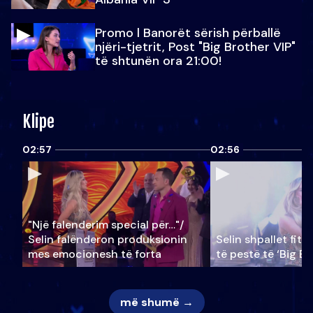
Promo l Banorët sërish përballë
njëri-tjetrit, Post "Big Brother VIP"
të shtunën ora 21:00!
Klipe
02:57
02:56
"Një falenderim special për…"/
Selin falënderon produksionin
Selin shpallet fitu
mes emocionesh të forta
të pestë të ‘Big Br
më shumë →