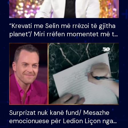
“Krevati me Selin më rrëzoi të gjitha
planet”/ Miri rrëfen momentet më të
bukura në shtëpinë e BB VIP: Do më
mungojë zilja e mëngjesit kur…
Surprizat nuk kanë fund/ Mesazhe
emocionuese për Ledion Liçon nga