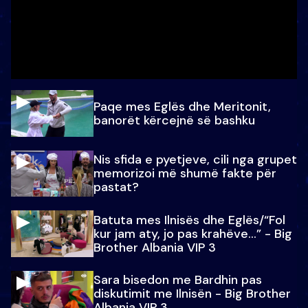
Paqe mes Eglës dhe Meritonit,
banorët kërcejnë së bashku
Nis sfida e pyetjeve, cili nga grupet
memorizoi më shumë fakte për
pastat?
Batuta mes Ilnisës dhe Eglës/“Fol
kur jam aty, jo pas krahëve…” - Big
Brother Albania VIP 3
Sara bisedon me Bardhin pas
diskutimit me Ilnisën - Big Brother
Albania VIP 3