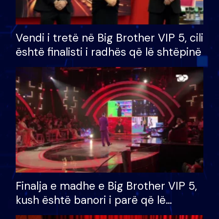
Vendi i tretë në Big Brother VIP 5, cili
është finalisti i radhës që lë shtëpinë
Finalja e madhe e Big Brother VIP 5,
kush është banori i parë që lë
shtëpinë dhe humb mundësinë për