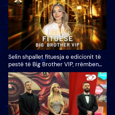
Selin shpallet fituesja e edicionit të
pestë të Big Brother VIP, rrëmben
çmimin e madh prej 100 mijë eurosh