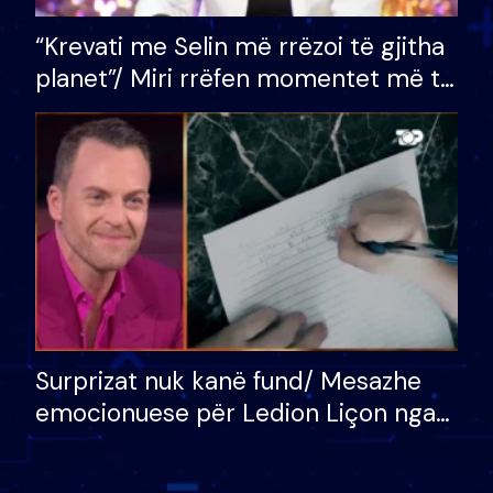
“Krevati me Selin më rrëzoi të gjitha
planet”/ Miri rrëfen momentet më të
bukura në shtëpinë e BB VIP: Do më
mungojë zilja e mëngjesit kur…
Surprizat nuk kanë fund/ Mesazhe
emocionuese për Ledion Liçon nga
nëna dhe fëmijët e tij, moderatori
nuk i mban dot lotët: Nuk meritoj…