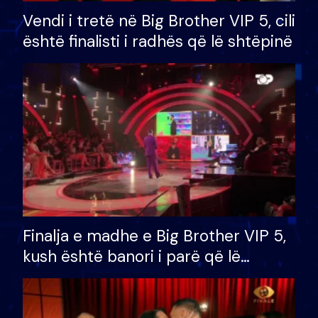
Vendi i tretë në Big Brother VIP 5, cili
është finalisti i radhës që lë shtëpinë
Finalja e madhe e Big Brother VIP 5,
kush është banori i parë që lë
shtëpinë dhe humb mundësinë për
të fituar çmimin e madh