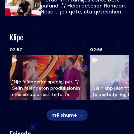
pafund…"/ Heidi qetëson Romeon:
Nëse ti je i qetë, ata qetësohen
Klipe
02:57
02:56
"Një falenderim special për…"/
Selin falënderon produksionin
Selin shpallet fitu
mes emocionesh të forta
të pestë të ‘Big Br
më shumë →