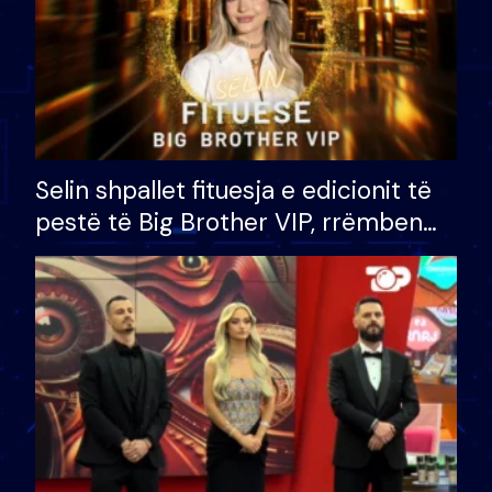
Selin shpallet fituesja e edicionit të
pestë të Big Brother VIP, rrëmben
çmimin e madh prej 100 mijë eurosh