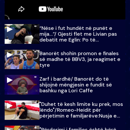
“Nëse i fut hundët në punët e
mija…”/ Gjesti flet me Livian pas
debatit me Eglin: Po të
paralajmëroj
Banorët shohin promon e finales
së madhe të BBV3, ja reagimet e
tyre
Zarf i bardhë/ Banorët do të
shijojnë mëngjesin e fundit së
bashku nga Lori Caffe
"Duhet të kesh limite ku prek, mos
lëndo"/Romeo-Heidit për
përjetimin e familjarëve:Nusja e
Julit…
"Përdorimi i familjes është bërë