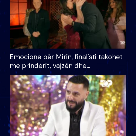
Emocione për Mirin, finalisti takohet
me prindërit, vajzën dhe
bashkëshorten: S’kemi ndonjë letër
divorci apo jo?