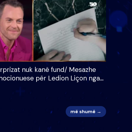
 për
S’kemi ndonjë letër divorci
adh
apo jo?
rprizat nuk kanë fund/ Mesazhe
ocionuese për Ledion Liçon nga
na dhe fëmijët e tij, moderatori
k i mban dot lotët: Nuk meritoj…
më shumë →