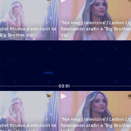
"Një magji televizive"/ Ledion Li
llet fituese e edicionit të
falenderon stafin e "Big Brother
‘Big Brother Vip’
Vip"
02:51
"Një magji televizive"/ Ledion Li
llet fituese e edicionit të
falenderon stafin e "Big Brother