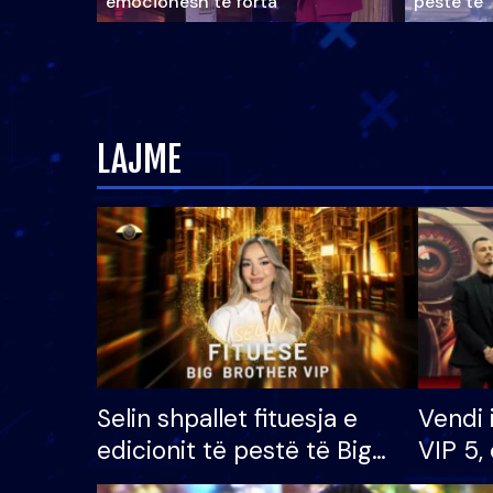
emocionesh të forta
pestë të 
LAJME
Selin shpallet fituesja e
Vendi 
edicionit të pestë të Big
VIP 5, 
Brother VIP, rrëmben
radhës