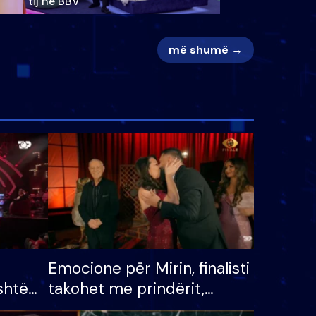
tij në BBV
më shumë →
Emocione për Mirin, finalisti
shtë
takohet me prindërit,
tëpinë
vajzën dhe bashkëshorten: