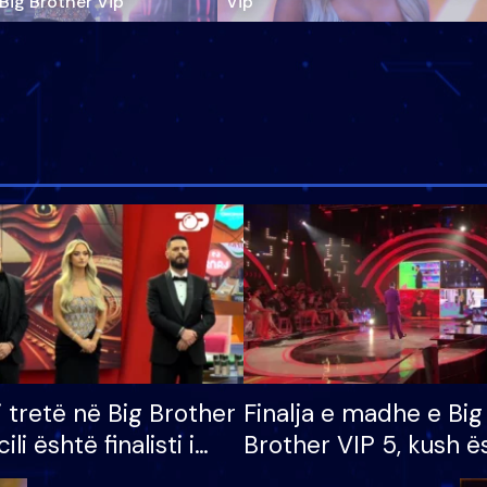
‘Big Brother Vip’
Vip"
i tretë në Big Brother
Finalja e madhe e Big
cili është finalisti i
Brother VIP 5, kush ë
 që lë shtëpinë
banori i parë që lë sh