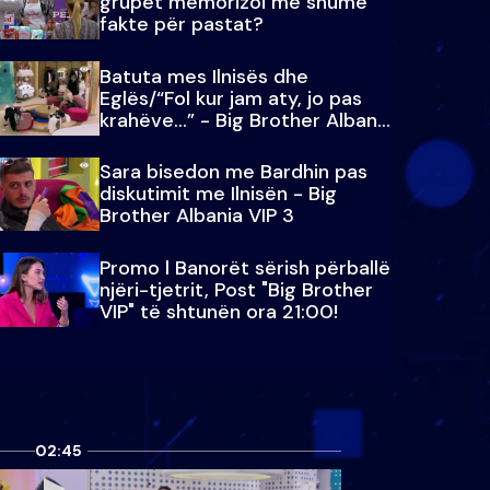
grupet memorizoi më shumë
fakte për pastat?
Batuta mes Ilnisës dhe
Eglës/“Fol kur jam aty, jo pas
krahëve…” - Big Brother Albania
VIP 3
Sara bisedon me Bardhin pas
diskutimit me Ilnisën - Big
Brother Albania VIP 3
Promo l Banorët sërish përballë
njëri-tjetrit, Post "Big Brother
VIP" të shtunën ora 21:00!
02:45