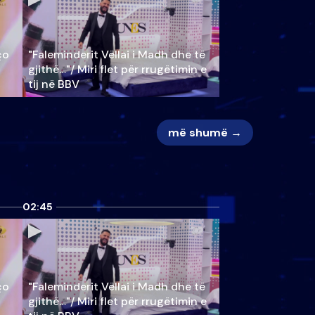
ço
"Faleminderit Vëllai i Madh dhe të
gjithë…"/ Miri flet për rrugëtimin e
tij në BBV
më shumë →
02:45
ço
"Faleminderit Vëllai i Madh dhe të
gjithë…"/ Miri flet për rrugëtimin e