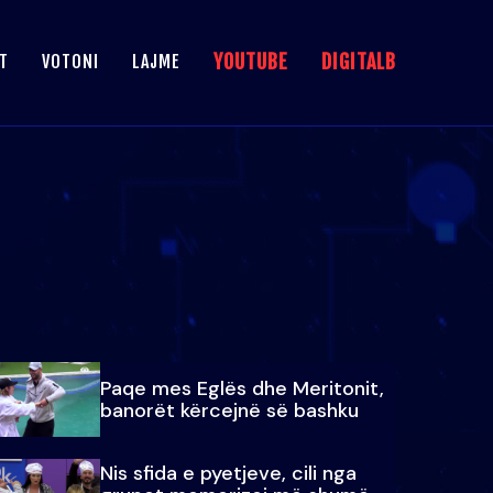
YOUTUBE
DIGITALB
T
VOTONI
LAJME
Paqe mes Eglës dhe Meritonit,
banorët kërcejnë së bashku
Nis sfida e pyetjeve, cili nga