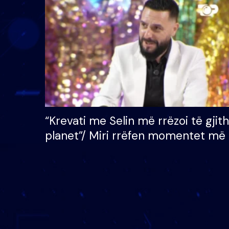
çmimin e madh prej 100
mijë eurosh
“Krevati me Selin më rrëzoi të gjit
planet”/ Miri rrëfen momentet më 
bukura në shtëpinë e BB VIP: Do 
mungojë zilja e mëngjesit kur…