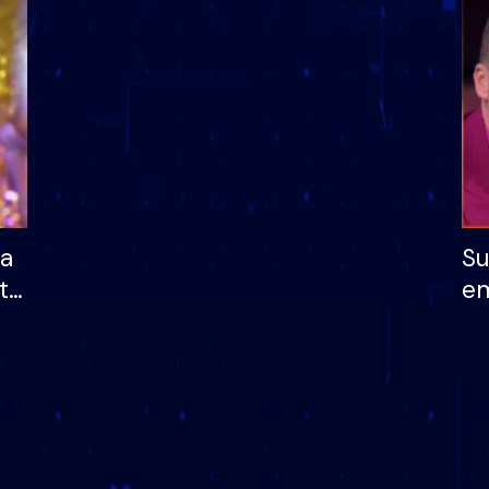
dhe humb mundësinë
të fituar çmimin e m
ha
Su
të
em
më
në
nu