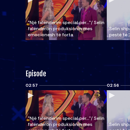
"Një falenderim special për…"/ Selin
falënderon produksionin mes
Selin shpa
emocionesh të forta
pestë të 
Episode
02:57
02:56
"Një falenderim special për…"/ Selin
falënderon produksionin mes
Selin shpa