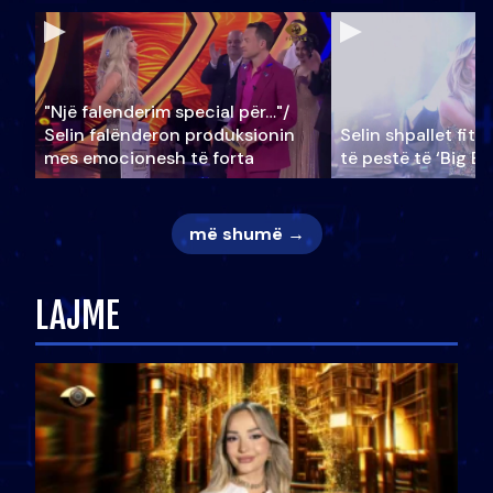
"Një falenderim special për…"/
Selin falënderon produksionin
Selin shpallet fitu
mes emocionesh të forta
të pestë të ‘Big Br
më shumë →
LAJME