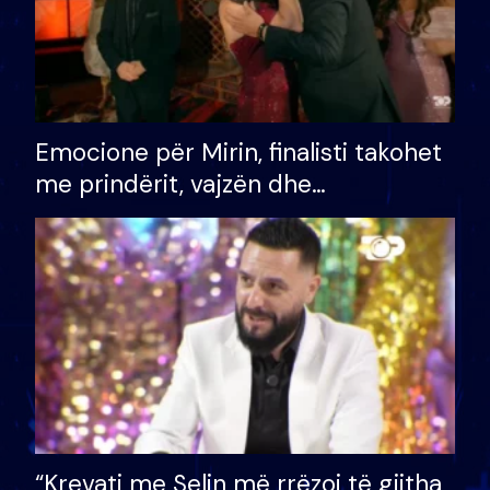
Emocione për Mirin, finalisti takohet
me prindërit, vajzën dhe
bashkëshorten: S’kemi ndonjë letër
divorci apo jo?
“Krevati me Selin më rrëzoi të gjitha