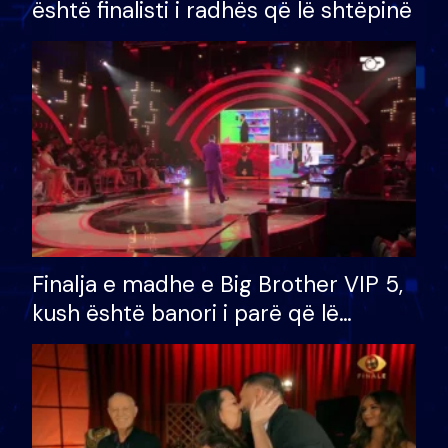
është finalisti i radhës që lë shtëpinë
Finalja e madhe e Big Brother VIP 5,
kush është banori i parë që lë
shtëpinë dhe humb mundësinë për
të fituar çmimin e madh