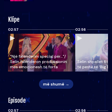
Klipe
02:57
02:56
"Një falenderim special për…"/
Selin falënderon produksionin
Selin shpallet fitu
mes emocionesh të forta
të pestë të ‘Big Br
më shumë →
Episode
02:57
02:56