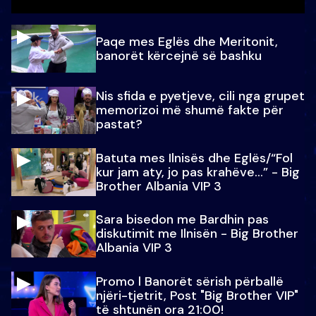
Paqe mes Eglës dhe Meritonit,
banorët kërcejnë së bashku
Nis sfida e pyetjeve, cili nga grupet
memorizoi më shumë fakte për
pastat?
Batuta mes Ilnisës dhe Eglës/“Fol
kur jam aty, jo pas krahëve…” - Big
Brother Albania VIP 3
Sara bisedon me Bardhin pas
diskutimit me Ilnisën - Big Brother
Albania VIP 3
Promo l Banorët sërish përballë
njëri-tjetrit, Post "Big Brother VIP"
të shtunën ora 21:00!