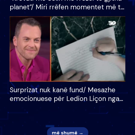
planet”/ Miri rrëfen momentet më të
bukura në shtëpinë e BB VIP: Do më
mungojë zilja e mëngjesit kur…
Surprizat nuk kanë fund/ Mesazhe
emocionuese për Ledion Liçon nga
nëna dhe fëmijët e tij, moderatori
nuk i mban dot lotët: Nuk meritoj…
më shumë →