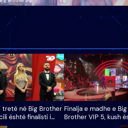
‘Big Brother Vip’
Vip"
i tretë në Big Brother
Finalja e madhe e Big
cili është finalisti i
Brother VIP 5, kush ë
 që lë shtëpinë
banori i parë që lë sh