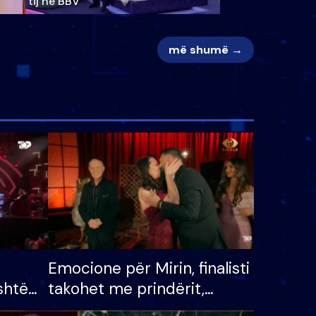
tij në BBV
më shumë →
Emocione për Mirin, finalisti
shtë
takohet me prindërit,
tëpinë
vajzën dhe bashkëshorten: