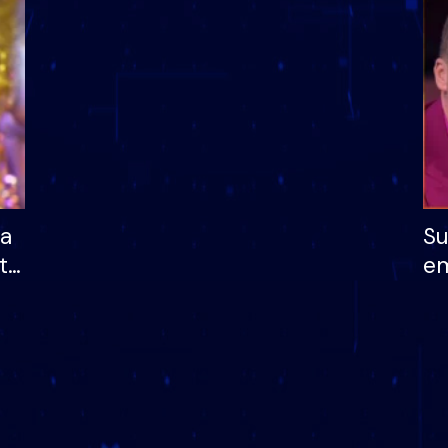
dhe humb mundësinë
të fituar çmimin e m
ha
Su
të
em
më
në
nu