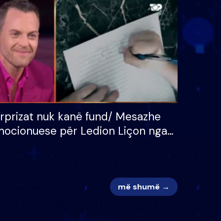
 për
S’kemi ndonjë letër divorci
adh
apo jo?
rprizat nuk kanë fund/ Mesazhe
ocionuese për Ledion Liçon nga
na dhe fëmijët e tij, moderatori
k i mban dot lotët: Nuk meritoj…
më shumë →