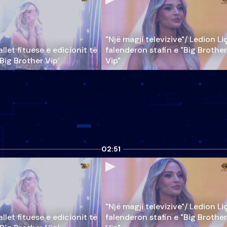
"Një magji televizive"/ Ledion Li
llet fituese e edicionit të
falenderon stafin e "Big Brother
‘Big Brother Vip’
Vip"
02:51
"Një magji televizive"/ Ledion Li
llet fituese e edicionit të
falenderon stafin e "Big Brother