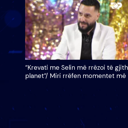
çmimin e madh prej 100
mijë eurosh
“Krevati me Selin më rrëzoi të gjit
planet”/ Miri rrëfen momentet më 
bukura në shtëpinë e BB VIP: Do 
mungojë zilja e mëngjesit kur…