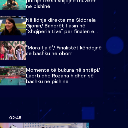
puthje teksa shijojnë muzikën
në pishinë
Në lidhje direkte me Sidorela
Gjonin/ Banorët flasin në
"Shqipëria Live" për finalen e
madhe
"Mora fjalë"/ Finalistët këndojnë
së bashku në oborr
Momente të bukura në shtëpi/
Laerti dhe Rozana hidhen së
bashku në pishinë
02:45