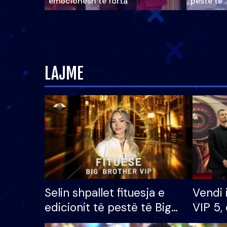
emocionesh të forta
pestë të 
LAJME
Selin shpallet fituesja e
Vendi 
edicionit të pestë të Big
VIP 5, 
Brother VIP, rrëmben
radhës