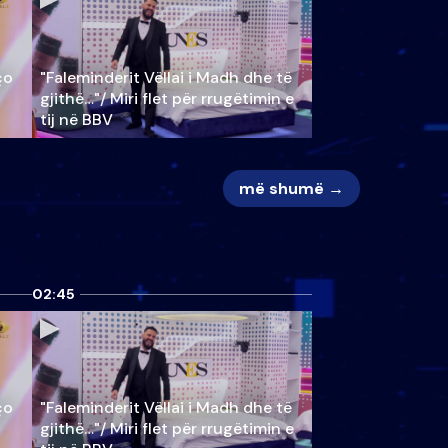
ço
"Faleminderit Vëllai i Madh dhe të
gjithë…"/ Miri flet për rrugëtimin e
tij në BBV
më shumë →
02:45
ço
"Faleminderit Vëllai i Madh dhe të
gjithë…"/ Miri flet për rrugëtimin e