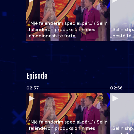
"Një falenderim special për…"/ Selin
falënderon produksionin mes
Selin shpa
emocionesh të forta
pestë të 
Episode
02:57
02:56
"Një falenderim special për…"/ Selin
falënderon produksionin mes
Selin shpa